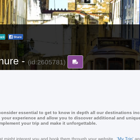
back
hure -
(id:2605781)
nsider essential to get to know in depth all our destinations in
rich your experience and allow you to discover additional and uniqu
omplement your trip and make it unforgettable.
s that might interest you and book them through your website
'My Trip'
app