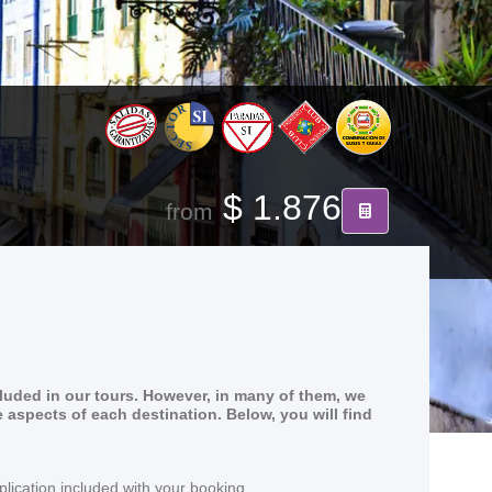
$ 1.876
from
cluded in our tours. However, in many of them, we
e aspects of each destination. Below, you will find
lication included with your booking.