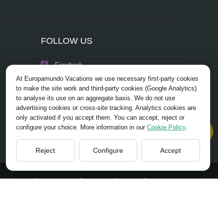
d hasta el
, la Venus de
FOLLOW US
Facebook
At Europamundo Vacations we use necessary first-party cookies
Instagram
to make the site work and third-party cookies (Google Analytics)
to analyse its use on an aggregate basis. We do not use
X/Twitter
advertising cookies or cross-site tracking. Analytics cookies are
only activated if you accept them. You can accept, reject or
Youtube
configure your choice. More information in our
Cookie Policy
.
Reject
Configure
Accept
HOME
ABOUT US
TOURS
TIPS
BLOG
ACY POLICY
ACCESSIBILITY
COOKIES POLICY
COOKIES SETTINGS