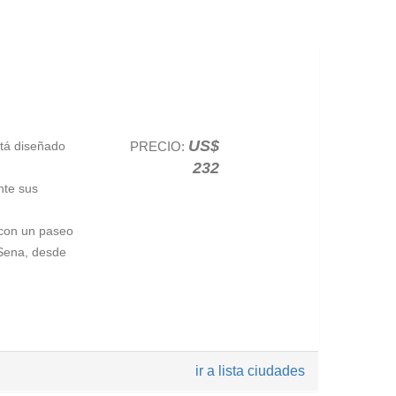
ente lisboeta.
1755, donde
lugares más
y considerada
US$
stá diseñado
PRECIO:
232
nte sus
 con un paseo
o Sena, desde
a. La entrada
ir a lista ciudades
y y de la