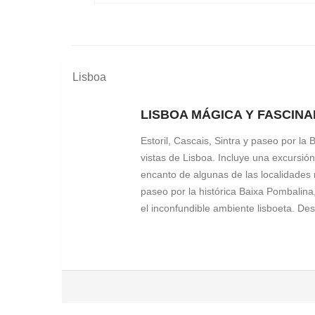
Lisboa
LISBOA MÁGICA Y FASCIN
Estoril, Cascais, Sintra y paseo por la
vistas de Lisboa. Incluye una excursión 
encanto de algunas de las localidades
paseo por la histórica Baixa Pombalina,
el inconfundible ambiente lisboeta. Des
PASEO POR LAS BELLAS PLAZ
Servicio Día 1
Recorra junto a nuestro guía un encan
de los Restauradores y continuando ha
auténtica de la capital portuguesa mie