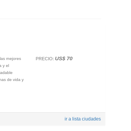
US$ 70
 las mejores
PRECIO:
a y el
radable
nas de vida y
gante Plaza
ir a lista ciudades
 más
aza del