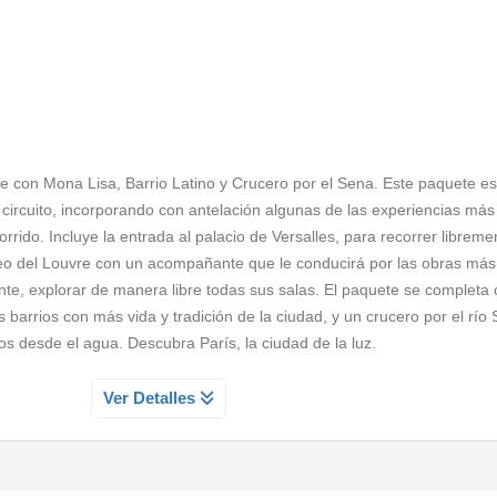
fachadas llenas de historia, artistas callejeros y el inconfundible ambi
a Baixa Pombalina, el elegante centro reconstruido tras el terremoto de 
 calle refleja el alma de Lisboa. La experiencia culmina en uno de los 
acular Plaza del Comercio, abierta majestuosamente hacia el río Tajo 
otografiados de Portugal
re con Mona Lisa, Barrio Latino y Crucero por el Sena. Este paquete e
l circuito, incorporando con antelación algunas de las experiencias más
orrido. Incluye la entrada al palacio de Versalles, para recorrer libreme
useo del Louvre con un acompañante que le conducirá por las obras más
isajes del
estuario del Tajo
,
e, explorar de manera libre todas sus salas. El paquete se completa
anso y residencia de nobles en la
os barrios con más vida y tradición de la ciudad, y un crucero por el rí
da en la maravillosa ciudad de
 desde el agua. Descubra París, la ciudad de la luz.
ada por Lord Byron, llena de
tinuamos por las famosas playas de
AILLES SIN GUIA
Ver Detalles
occidental de Europa, el Cabo de la
e Cascais. A continuación breve
emáticos de Francia y símbolo del esplendor de la monarquía frances
o. Una excursión variada y con
, donde podrás recorrer a tu ritmo los majestuosos Apartamentos del Re
a desembocadura del Tajo.