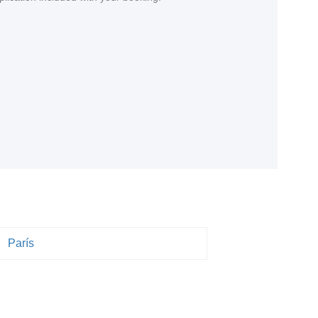
.
París