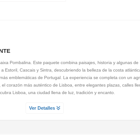
ANTE
 Baixa Pombalina. Este paquete combina paisajes, historia y algunas de
a Estoril, Cascais y Sintra, descubriendo la belleza de la costa atlántic
 más emblemáticas de Portugal. La experiencia se completa con un ag
 el corazón más auténtico de Lisboa, entre elegantes plazas, calles lle
cubra Lisboa, una ciudad llena de luz, tradición y encanto.
AS Y LA BAJA POMBALINA
Ver Detalles
tador paseo por el corazón histórico de Lisboa, comenzando en la ele
sta la majestuosa Plaza del Comercio. Déjese envolver por la esencia
ntras camina por la emblemática Rua Augusta y atraviesa la vibrante Pl