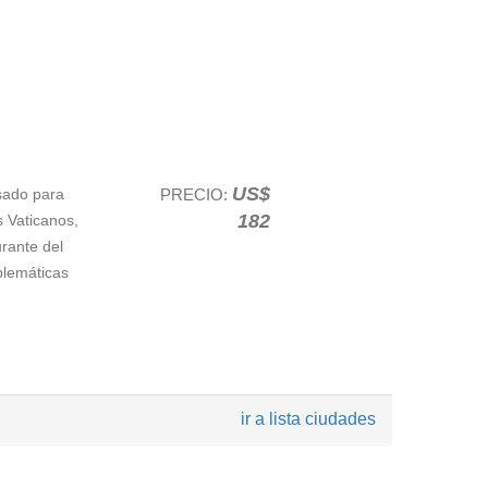
liario
ad por la
US$
sado para
PRECIO:
ntir París
182
s Vaticanos,
las avenidas
urante del
a conocer el
blemáticas
nte la
co Barrio
idad de la
 las
, estrechas y
ir a lista ciudades
ad,
el árbol
e 850 años de