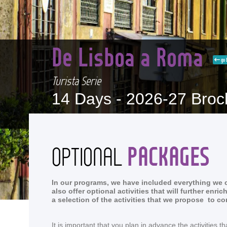
De Lisboa a Roma
go 
Turista Serie
14 Days -
2026-27 Broc
PACKAGES
OPTIONAL
In our programs, we have included everything we co
also offer optional activities that will further en
a selection of the activities that we propose to c
It is important that you plan in advance the activitie