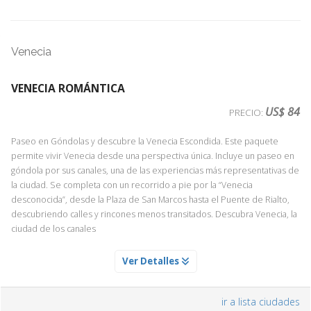
Venecia
VENECIA ROMÁNTICA
US$ 84
PRECIO:
Paseo en Góndolas y descubre la Venecia Escondida. Este paquete
permite vivir Venecia desde una perspectiva única. Incluye un paseo en
góndola por sus canales, una de las experiencias más representativas de
la ciudad. Se completa con un recorrido a pie por la “Venecia
desconocida”, desde la Plaza de San Marcos hasta el Puente de Rialto,
descubriendo calles y rincones menos transitados. Descubra Venecia, la
ciudad de los canales
PASEO EN GONDOLAS EN VENECIA
Ver Detalles
Servicio Día 1
Un paseo por los canales de Venecia en góndola está en la lista de los
ir a lista ciudades
deseos de todo viajero que visita la ciudad de las calles de agua, en la