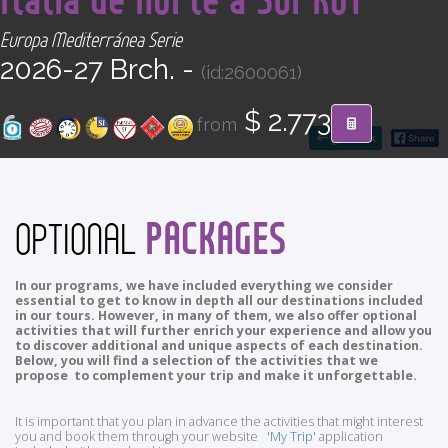
CONTACT
Europa Mediterránea Serie
2026-27 Brch. -
(id:2600061)
Find your Tour
$ 2.773
from
go back
PACKAGES
OPTIONAL
In our programs, we have included everything we consider
essential to get to know in depth all our destinations included
in our tours. However, in many of them, we also offer optional
activities that will further enrich your experience and allow you
to discover additional and unique aspects of each destination.
Below, you will find a selection of the activities that we
propose to complement your trip and make it unforgettable.
It is important that you plan in advance the activities that might interest
you and book them through your website
'My Trip'
application