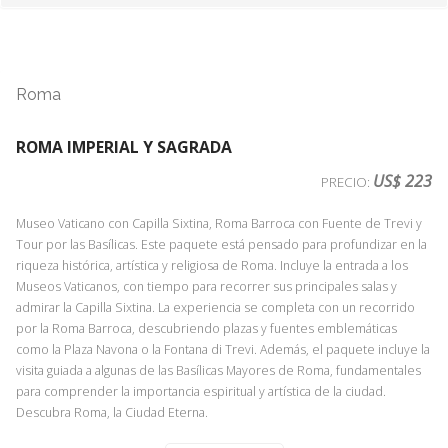
imaginación de los más románticos, y en la mente de los más mitómanos.
Un sueño hecho realidad. Venecia solo hay una, y un paseo en góndola
es una oportunidad única que permite conocerla desde otra
perspectiva, de una forma diferente, es una experiencia inolvidable por
Roma
las aguas de una ciudad de más de 1200 años .Esta embarcación, la
góndola, es sin duda una de las imágenes más emblemáticas de Venecia
y uno de los iconos más reconocibles del mundo. En el pasado era el
ROMA IMPERIAL Y SAGRADA
símbolo de la elegancia y la extravagancia, razón por la que casi todos los
US$ 223
PRECIO:
reyes de Europa querían tener góndolas en los lagos y canales de sus
palacios. Para nuestra excursión en góndola, hemos elegido una ruta
Museo Vaticano con Capilla Sixtina, Roma Barroca con Fuente de Trevi y
especial que recorre parte del Canal Grande, la avenida más elegante
Tour por las Basílicas. Este paquete está pensado para profundizar en la
de la ciudad. Pero también también nos adentraremos en los pequeños
riqueza histórica, artística y religiosa de Roma. Incluye la entrada a los
canales, muchos de los cuales sólo son accesibles en barco. En estos
Museos Vaticanos, con tiempo para recorrer sus principales salas y
estrechos, tendremos la mejor oportunidad de ver al gondolero, con su
admirar la Capilla Sixtina. La experiencia se completa con un recorrido
uniforme tradicional, demostrar sus habilidades para navegar con la
por la Roma Barroca, descubriendo plazas y fuentes emblemáticas
embarcación por curvas cerradas y bajo hermosos puentes. Para que la
como la Plaza Navona o la Fontana di Trevi. Además, el paquete incluye la
excursión sea perfecta, nuestro cortejo de góndolas estará acompañado
visita guiada a algunas de las Basílicas Mayores de Roma, fundamentales
por músicos que con sus canciones tradicionales crearán la banda
para comprender la importancia espiritual y artística de la ciudad.
sonora de su visita a Venecia.
Descubra Roma, la Ciudad Eterna.