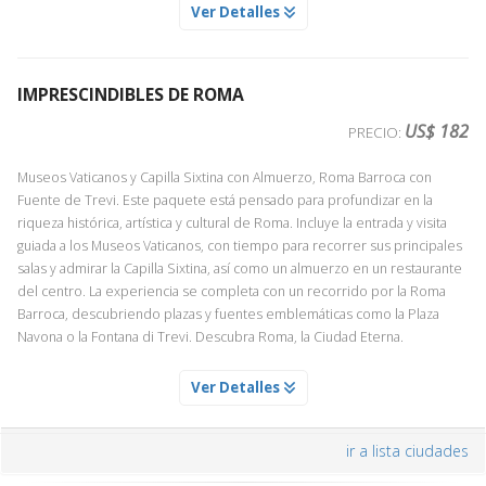
MUSEOS VATICANOS Y CAPILLA SIXTINA
Ver Detalles
Servicio Día 1
PASEO POR LA VENECIA ESCONDIDA CON GUIA PLAZA SAN
MARCOS PUENTE RIALTO
Acompañados de un experto guía conoceremos las salas más
Servicio Día 1
destacadas de los Museos Vaticanos: Galería de los tapices, esculturas,
IMPRESCINDIBLES DE ROMA
Descubra la Venecia más auténtica en un breve paseo a pie con guía
pinturas y otras estancias en las que tendremos la oportunidad de
local, desde la Plaza de San Marcos hasta el Puente de Rialto. A lo largo
apreciar algunas de las más importantes obras de arte de la antigüedad
US$ 182
PRECIO:
del recorrido se adentrará en callejuelas, plazas y rincones menos
clásica y renacentista. Nuestro punto culminante será la Capilla Sixtina,
conocidos, lejos de las multitudes, mientras conoce la historia y la vida
deslumbrante tras su brillante restauración.
Museos Vaticanos y Capilla Sixtina con Almuerzo, Roma Barroca con
cotidiana de la ciudad.
Fuente de Trevi. Este paquete está pensado para profundizar en la
Nota: Debido a la alta demanda y la limitada disponibilidad,
riqueza histórica, artística y cultural de Roma. Incluye la entrada y visita
aconsejamos que adquiera esta actividad con antelación.
guiada a los Museos Vaticanos, con tiempo para recorrer sus principales
salas y admirar la Capilla Sixtina, así como un almuerzo en un restaurante
del centro. La experiencia se completa con un recorrido por la Roma
Barroca, descubriendo plazas y fuentes emblemáticas como la Plaza
ROMA BARROCA UN PASEO POR LAS MAS BELLAS PLAZAS Y
Navona o la Fontana di Trevi. Descubra Roma, la Ciudad Eterna.
FUENTES
Servicio Día 1
ALMUERZO EN RESTAURANTE CENTRICO DE ROMA
Ver Detalles
Esta excursión es fundamental para completar su estancia en Roma.
Servicio Día 1
Podrá disfrutar de la gran Roma de Bernini y Borromini, la gran Roma
Disfrute de una comida en un restaurante en el centro de la ciudad.
barroca con sus bellas fuentes, plazas y obeliscos. Aquella Roma que
ir a lista ciudades
crearon los Papas. Haremos un recorrido completo conociendo: Plaza