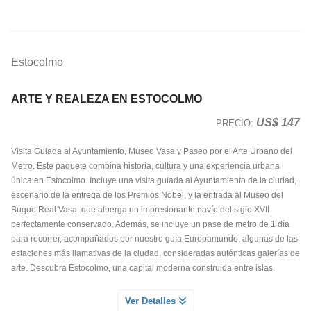
Estocolmo
ARTE Y REALEZA EN ESTOCOLMO
US$ 147
PRECIO:
Visita Guiada al Ayuntamiento, Museo Vasa y Paseo por el Arte Urbano del
Metro. Este paquete combina historia, cultura y una experiencia urbana
única en Estocolmo. Incluye una visita guiada al Ayuntamiento de la ciudad,
escenario de la entrega de los Premios Nobel, y la entrada al Museo del
Buque Real Vasa, que alberga un impresionante navío del siglo XVII
perfectamente conservado. Además, se incluye un pase de metro de 1 día
para recorrer, acompañados por nuestro guía Europamundo, algunas de las
estaciones más llamativas de la ciudad, consideradas auténticas galerías de
arte. Descubra Estocolmo, una capital moderna construida entre islas.
AYUNTAMIENTO Y BUQUE REAL VASA
Ver Detalles
Servicio Día 1