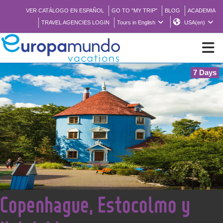
VER CATÁLOGO EN ESPAÑOL
GO TO "MY TRIP"
BLOG
ACADEMIA
TRAVEL AGENCIES LOGIN
Tours in English
USA(en)
7 Days
NEW
BROCHURE PDF
WHERE TO BUY
FEATURED
<
Copenhague, Estocolmo y
ABOUT US