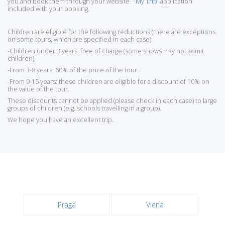
you and book them through your website
'My Trip'
application
included with your booking.
Children are eligible for the following reductions (there are exceptions
on some tours, which are specified in each case):
-Children under 3 years: free of charge (some shows may not admit
children).
-From 3-8 years: 60% of the price of the tour.
-From 9-15 years: these children are eligible for a discount of 10% on
the value of the tour.
These discounts cannot be applied (please check in each case) to large
groups of children (e.g. schools travelling in a group).
We hope you have an excellent trip.
Praga
Viena