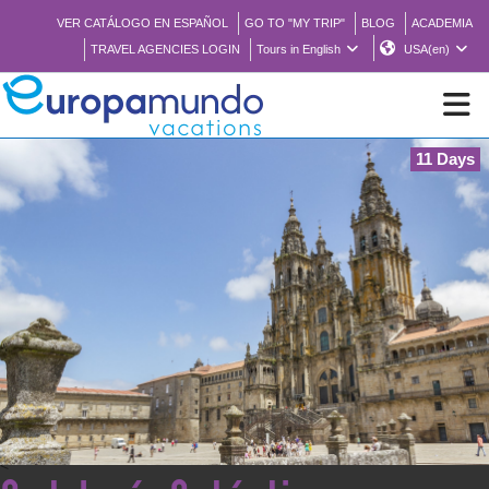
VER CATÁLOGO EN ESPAÑOL
GO TO "MY TRIP"
BLOG
ACADEMIA
TRAVEL AGENCIES LOGIN
Tours in English
USA(en)
11 Days
NEW
BROCHURE PDF
WHERE TO BUY
FEATURED
ABOUT US
<