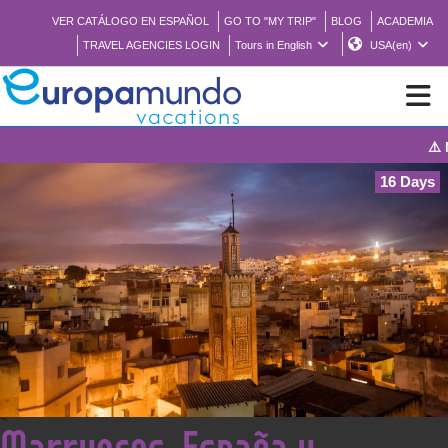
VER CATÁLOGO EN ESPAÑOL
GO TO "MY TRIP"
BLOG
ACADEMIA
TRAVEL AGENCIES LOGIN
Tours in English
USA(en)
⚠️ Noti
NEW
16 Days
BROCHURE PDF
WHERE TO BUY
FEATURED
ABOUT US
<
Marruecos, España y