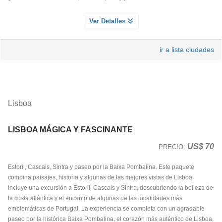
ARTISTICA DE SEVILLA VISITA GUIADA A SU CATEDRAL
Ver Detalles
Servicio Día 1
Visitaremos la catedral, declarada patrimonio de la humanidad por la
ir a lista ciudades
UNESCO. Un gran obra realizada a través de varios siglos, considerada
como una de las más grandes del mundo en superficie, un verdadero
museo
en su interior, donde se encuentra la tumba de Cristóbal Colon. A
continuación si lo desea, podrá subir a la famosa torre de la catedral
Lisboa
“la Giralda“ con sus 104 metros donde podrá disfrutar de una vista
fabulosa de la ciudad de Sevilla.
LISBOA MÁGICA Y FASCINANTE
US$ 70
PRECIO:
CENA DE TAPAS CON FLAMENCO
Servicio Día 1
Estoril, Cascais, Sintra y paseo por la Baixa Pombalina. Este paquete
combina paisajes, historia y algunas de las mejores vistas de Lisboa.
Disfrute de una auténtica experiencia española combinando gastronomía y
Incluye una excursión a Estoril, Cascais y Sintra, descubriendo la belleza de
arte. Saboree una cena típica de tapas, con una variedad de sabores
la costa atlántica y el encanto de algunas de las localidades más
tradicionales que reflejan la riqueza culinaria de España, Una velada
emblemáticas de Portugal. La experiencia se completa con un agradable
inolvidable que despierta los sentidos y le permite sumergirse en la cultura
paseo por la histórica Baixa Pombalina, el corazón más auténtico de Lisboa,