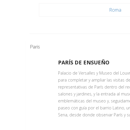
Roma
París
PARÍS DE ENSUEÑO
Palacio de Versalles y Museo del Louv
para completar y ampliar las visitas d
representativas de París dentro del rec
salones y jardines, y la entrada al 
emblemáticas del museo y, seguidamen
paseo con guía por el barrio Latino, un
Sena, desde donde observar París y s
ENTRADA AL PALACIO DE VERSA