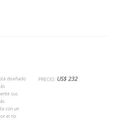
US$ 232
está diseñado
PRECIO:
más
emente sus
más
ta con un
or el río