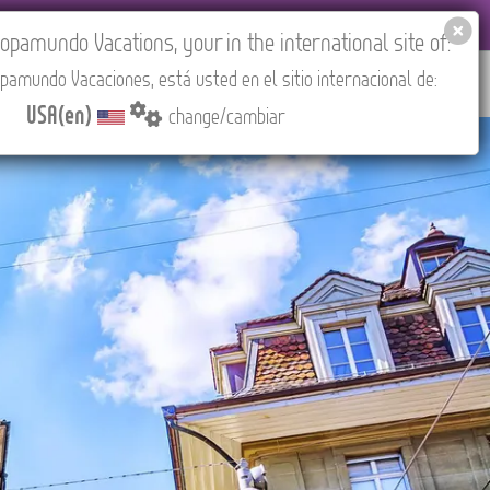
EL AGENCIES LOGIN
Tours in English
USA(en)
pamundo Vacations, your in the international site of:
pamundo Vacaciones, está usted en el sitio internacional de:
RED
ABOUT US
CONTACT
Find your Tour
USA(en)
change/cambiar