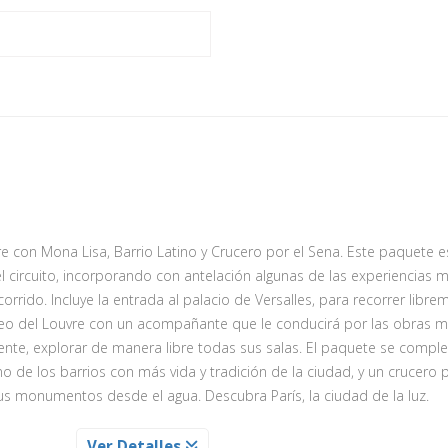
re con Mona Lisa, Barrio Latino y Crucero por el Sena. Este paquete 
el circuito, incorporando con antelación algunas de las experiencias 
orrido. Incluye la entrada al palacio de Versalles, para recorrer libr
museo del Louvre con un acompañante que le conducirá por las obras 
te, explorar de manera libre todas sus salas. El paquete se comple
o de los barrios con más vida y tradición de la ciudad, y un crucero p
us monumentos desde el agua. Descubra París, la ciudad de la luz.
ILLES SIN GUIA
Ver Detalles