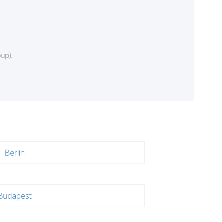
up).
Berlín
Budapest