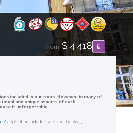
$ 4.418
from
ions included in our tours. However, in many of
ditional and unique aspects of each
 make it unforgettable.
rip'
application included with your booking.