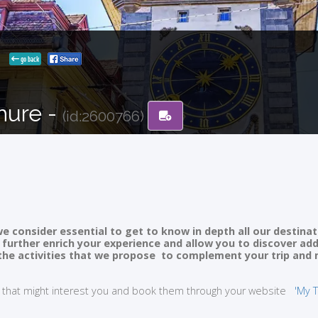
a
go back
hure -
(id:2600766)
e consider essential to get to know in depth all our destinat
ll further enrich your experience and allow you to discover ad
of the activities that we propose to complement your trip and
ties that might interest you and book them through your website
'My T