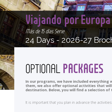
Viajando por Europ
Más de 15 días Serie
24 Days -
2026-27 Broc
PACKAGES
OPTIONAL
In our programs, we have included everything w
them, we also offer optional activities that wi
destination. Below, you will find a selection 
It is important that you plan in advance the activi
<