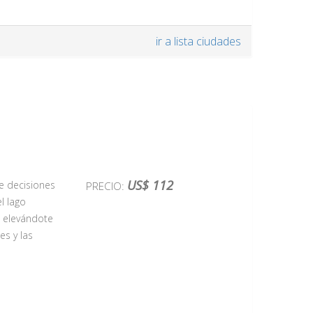
cesa. La
ir a lista ciudades
entos del Rey
os y
la Humanidad
US$ 112
e decisiones
PRECIO:
 sentir
l lago
ctivas de las
, elevándote
dieval?
Para
es y las
or ejemplo
che, al
restigiosa
ara no