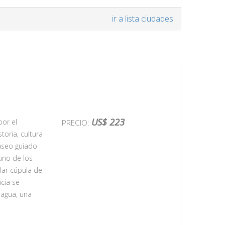
numentos más
ir a lista ciudades
a con la
ones más
ntiguo
a antigedad
 Gioconda, la
izaciones.
hemia del
US$ 223
por el
PRECIO:
os güetos
oria, cultura
 el río con
paseo guiado
 Carlos IV y
 uno de los
chos lugares
lar cúpula de
de Europa,
cia se
a de Nuestra
 agua, una
idamente
imidades de