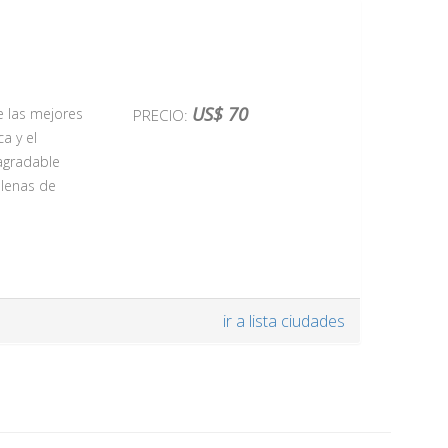
US$ 70
e las mejores
PRECIO:
ca y el
agradable
llenas de
legante Plaza
ir a lista ciudades
ia más
Plaza del
mbiente
rremoto de
en uno de los