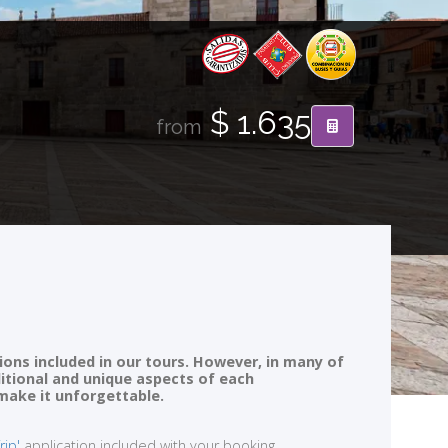
$ 1.635
from
ions included in our tours. However, in many of
ditional and unique aspects of each
 make it unforgettable.
rip'
application included with your booking.