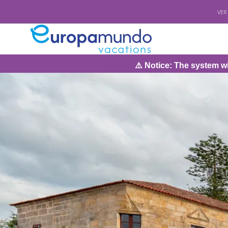
VER
⚠️ Notice: The system will be under