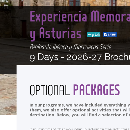
Experiencia Memorab
y Asturias
go back
Península Ibérica y Marruecos Serie
9 Days -
2026-27 Broch
PACKAGES
OPTIONAL
In our programs, we have included everything w
them, we also offer optional activities that wi
destination. Below, you will find a selection 
It is important that you plan in advance the activi