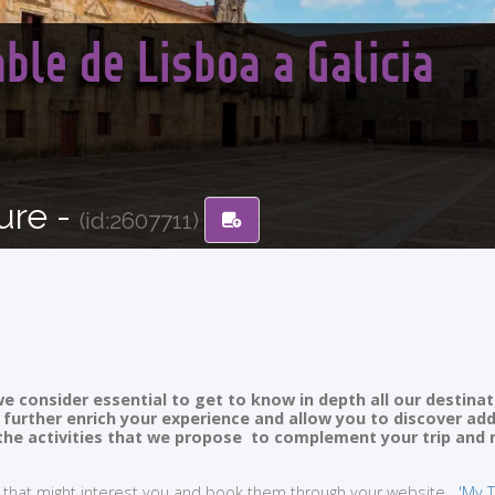
le de Lisboa a Galicia
ure -
(id:2607711)
e consider essential to get to know in depth all our destinat
ll further enrich your experience and allow you to discover ad
of the activities that we propose to complement your trip and
ties that might interest you and book them through your website
'My T