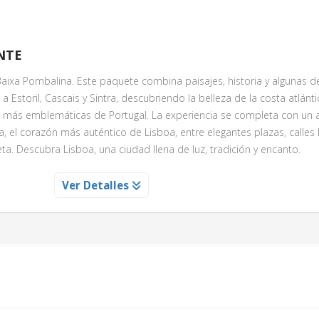
NTE
a Baixa Pombalina. Este paquete combina paisajes, historia y algunas d
a Estoril, Cascais y Sintra, descubriendo la belleza de la costa atlánti
s más emblemáticas de Portugal. La experiencia se completa con un 
, el corazón más auténtico de Lisboa, entre elegantes plazas, calles 
eta. Descubra Lisboa, una ciudad llena de luz, tradición y encanto.
S Y LA BAJA POMBALINA
Ver Detalles
ntador paseo por el corazón histórico de Lisboa, comenzando en la e
asta la majestuosa Plaza del Comercio. Déjese envolver por la esenc
entras camina por la emblemática Rua Augusta y atraviesa la vibrante 
 fachadas llenas de historia, artistas callejeros y el inconfundible a
a histórica Baixa Pombalina, el elegante centro reconstruido tras el te
toria y cada calle refleja el alma de Lisboa. La experiencia culmina 