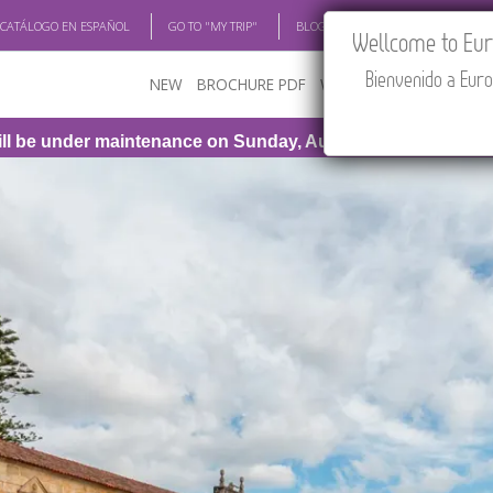
 CATÁLOGO EN ESPAÑOL
GO TO "MY TRIP"
BLOG
ACADEMIA
TRAV
Wellcome to Euro
Bienvenido a Euro
NEW
BROCHURE PDF
WHERE TO BUY
FEATU
 maintenance on Sunday, August 9th, from 1:00 PM to 3:30 