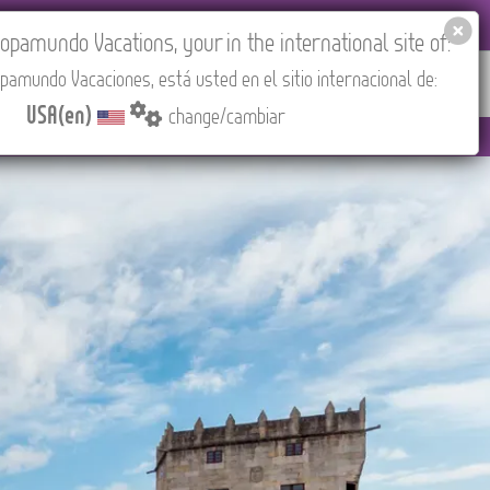
EL AGENCIES LOGIN
Tours in English
USA(en)
pamundo Vacations, your in the international site of:
pamundo Vacaciones, está usted en el sitio internacional de:
RED
ABOUT US
CONTACT
Find your Tour
USA(en)
change/cambiar
PM (CEST/Madrid).