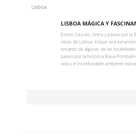
Lisboa
LISBOA MÁGICA Y FASCINA
Estoril, Cascais, Sintra y paseo por l
vistas de Lisboa. Incluye una excursión 
encanto de algunas de las localidade
paseo por la histórica Baixa Pombalina
vida y el inconfundible ambiente lisbo
PASEO POR LAS BELLAS PLAZA
Servicio Día 1
Recorra junto a nuestro guía un enca
de los Restauradores y continuando h
auténtica de la capital portuguesa mi
Rossío, rodeado de cafés tradicionales,
lisboeta. El recorrido le llevará por l
1755, donde cada rincón cuenta una his