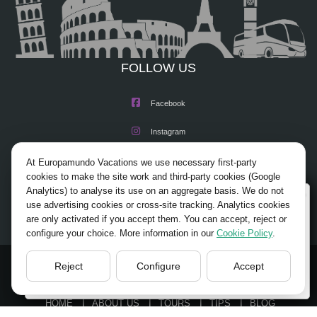
palacios y residencias de verano. Continuamos por las famosas playas de
Guincho, aquí podrá ver el punto más occidental de Europa, el Cabo de la
Roca y pararemos en la bella ciudad de Cascais. A continuación breve
parada en Estoril, con su famoso casino. Una excursión variada y con
FOLLOW US
hermosos paisajes sobre el océano y la desembocadura del Tajo.
Facebook
Instagram
X/Twitter
At Europamundo Vacations we use necessary first-party
cookies to make the site work and third-party cookies (Google
Youtube
Analytics) to analyse its use on an aggregate basis. We do not
Wellcome to Europamundo Vacations, your in the
use advertising cookies or cross-site tracking. Analytics cookies
international site of:
are only activated if you accept them. You can accept, reject or
configure your choice. More information in our
Cookie Policy
.
Bienvenido a Europamundo Vacaciones, está usted en el
sitio internacional de:
Reject
Configure
Accept
USA(en)
© 2026 Europamundo.
change/cambiar
All Rights Reserved.
HOME
ABOUT US
TOURS
TIPS
BLOG