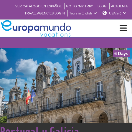
VER CATÁLOGO EN ESPAÑOL
GO TO "MY TRIP"
BLOG
ACADEMIA
TRAVEL AGENCIES LOGIN
Tours in English
USA(en)
⚠️
NEW
6 Days
BROCHURE PDF
WHERE TO BUY
FEATURED
ABOUT US
<
Portugal y Galicia