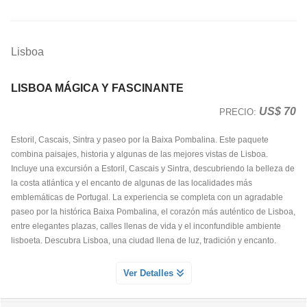
Lisboa
LISBOA MÁGICA Y FASCINANTE
US$ 70
PRECIO:
Estoril, Cascais, Sintra y paseo por la Baixa Pombalina. Este paquete
combina paisajes, historia y algunas de las mejores vistas de Lisboa.
Incluye una excursión a Estoril, Cascais y Sintra, descubriendo la belleza de
la costa atlántica y el encanto de algunas de las localidades más
emblemáticas de Portugal. La experiencia se completa con un agradable
paseo por la histórica Baixa Pombalina, el corazón más auténtico de Lisboa,
entre elegantes plazas, calles llenas de vida y el inconfundible ambiente
lisboeta. Descubra Lisboa, una ciudad llena de luz, tradición y encanto.
PASEO POR LAS BELLAS PLAZAS Y LA BAJA POMBALINA
Ver Detalles
Servicio Día 1
Recorra junto a nuestro guía un encantador paseo por el corazón histórico