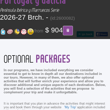
CONTACT
Península Ibérica y Marruecos Serie
2026-27 Brch. -
(id:2600082)
Find your Tour
$ 904
from
go back
PACKAGES
OPTIONAL
In our programs, we have included everything we consider
essential to get to know in depth all our destinations included in
our tours. However, in many of them, we also offer optional
activities that will further enrich your experience and allow you to
discover additional and unique aspects of each destination. Below,
you will find a selection of the activities that we propose to
complement your trip and make it unforgettable.
It is important that you plan in advance the activities that might interest
you and book them through your website
'My Trip'
application included