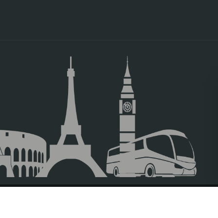
o rocoso sobre el que se sitúa la ciudad está recubierto de casas, i
 curva del río Tajo, definiendo un perfil que se ha convertido en una 
 España. Saldremos de Madrid, en dirección Sur unos 70 km hacía l
e con las vistas panorámicas de la ciudad, y una parada en 
villosa estampa antes descrita, con la urbe a nuestros pies al otro la
o de calles conoceremos
las artesanías toledanas famosas en el 
ado
, que es la realización de dibujos mediante la incrustación artesan
o figuras de inusitada belleza siguiendo tradiciones de siglos.
murallas
que todavía la rodean y nuestro
guía nos acompañara ha
eo hasta la espléndida plaza del zocodover. Desde este punto tendr
aseando
, y si lo desean visitar alguna de sus iglesias, sinagogas, o mus
 Toledo, recorriendo ese entramado de calles estrechas, sentirán e
os de tres importantes culturas, la musulmana, la judía y la cristiana
 sus barrios más característicos, y buscar, como en un juego de pistas,
egando. Todas dejarán su impronta en el urbanismo, la arquitectura e
 su delicioso dulce de almendras, azúcar y huevo, el
famoso mazap
nto de encuentro, al que llegarán paseando por su cuenta. Y tras este vi
no, a Madrid.
TRAVEL AGENCIES LOGIN
LEGAL NOTICE
PRIVACY POLICY
ACC