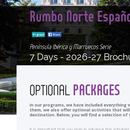
Rumbo Norte Españo
go back
Península Ibérica y Marruecos Serie
7 Days -
2026-27 Broch
PACKAGES
OPTIONAL
In our programs, we have included everything w
them, we also offer optional activities that wi
destination. Below, you will find a selection 
It is important that you plan in advance the activi