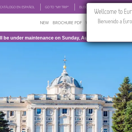
 CATÁLOGO EN ESPAÑOL
GO TO "MY TRIP"
BLOG
ACADEMIA
TRAV
Wellcome to Euro
Bienvenido a Euro
NEW
BROCHURE PDF
WHERE TO BUY
FEATU
maintenance on Sunday, August 9th, from 1:00 PM to 3:30 P