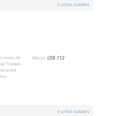
ir a lista ciudades
ad. Conocida
úne algunos
portancia
e urbano.
considerado
 como su
 de la vida
pital.
US$ 112
es iconos de
PRECIO:
dad. Traslado
nde podrá
tico.
que es un
ina la
n de la
ir a lista ciudades
lamenco, que
avenida