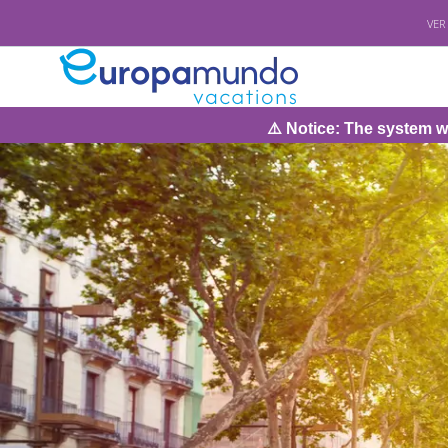
VER
⚠️ Notice: The system will be under m