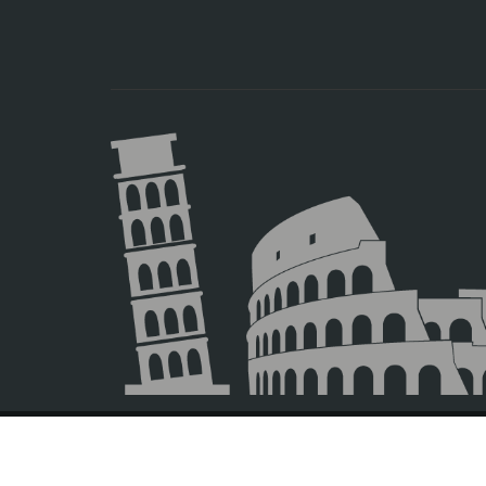
El magnífico e inexpugnable promontori
palacios, y rodeado por la pronunciada
fotografías más bellas y buscadas de
Toledo y
comenzaremos precisament
donde contemplar y fotografiar la mara
Antes de adentrarnos en su laberint
espadas de acero y el damasquin
de oro y plata en metales, consiguiend
Posteriormente
atravesaremos las 
corazón de la ciudad
, un breve pas
libre para seguir disfrutando y p
Durante el tiempo que permanezcan en
de la convivencia durante cientos de añ
espíritu de cada de ellas al atravesar
símbolos y misterios que nos fueron l
gastronomía, ¡no se olviden de probar
Toledo
!
© 2026 Europamundo.
El guía les indicará el horario y el pu
tiempo volveremos a la capital del Rei
All Rights Reserved.