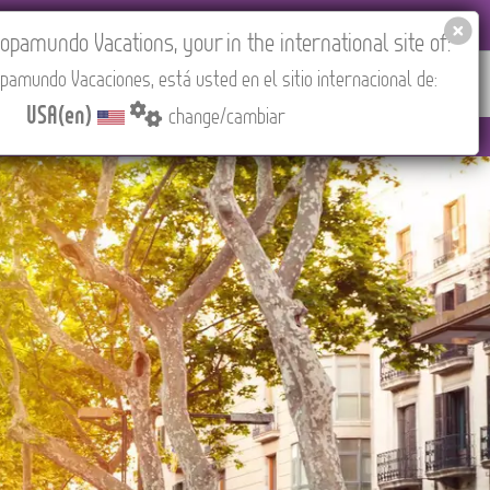
EL AGENCIES LOGIN
Tours in English
USA(en)
pamundo Vacations, your in the international site of:
pamundo Vacaciones, está usted en el sitio internacional de:
RED
ABOUT US
CONTACT
Find your Tour
USA(en)
change/cambiar
 (CEST/Madrid).