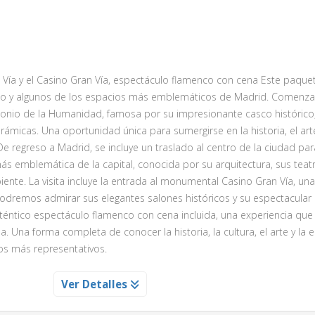
 Vía y el Casino Gran Vía, espectáculo flamenco con cena Este paque
oledo y algunos de los espacios más emblemáticos de Madrid. Comen
monio de la Humanidad, famosa por su impresionante casco histórico,
ámicas. Una oportunidad única para sumergirse en la historia, el arte
De regreso a Madrid, se incluye un traslado al centro de la ciudad par
ás emblemática de la capital, conocida por su arquitectura, sus teat
ente. La visita incluye la entrada al monumental Casino Gran Vía, una
podremos admirar sus elegantes salones históricos y su espectacular
uténtico espectáculo flamenco con cena incluida, una experiencia qu
 Una forma completa de conocer la historia, la cultura, el arte y la 
os más representativos.
ITA AL CASINO GRAN VA
Ver Detalles