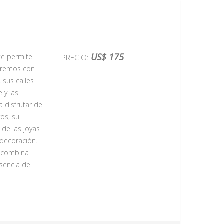
US$ 175
te permite
PRECIO:
zaremos con
 sus calles
 y las
a disfrutar de
ros, su
 de las joyas
 decoración.
e combina
esencia de