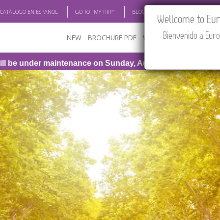
 CATÁLOGO EN ESPAÑOL
GO TO "MY TRIP"
BLOG
ACADEMIA
TRAV
Wellcome to Euro
Bienvenido a Euro
NEW
BROCHURE PDF
WHERE TO BUY
FEATU
aintenance on Sunday, August 9th, from 1:00 PM to 3:30 PM