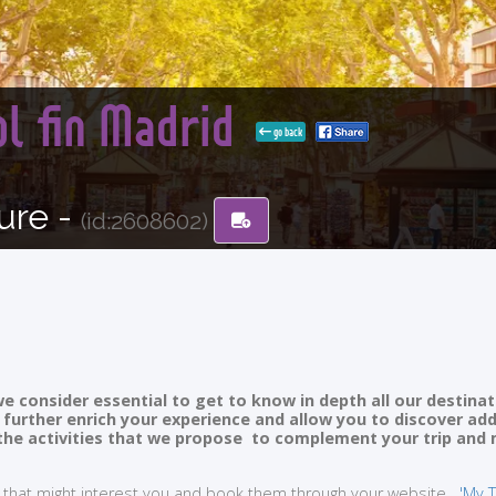
l fin Madrid
go back
ure -
(id:2608602)
e consider essential to get to know in depth all our destinat
ll further enrich your experience and allow you to discover ad
of the activities that we propose to complement your trip and
ties that might interest you and book them through your website
'My T