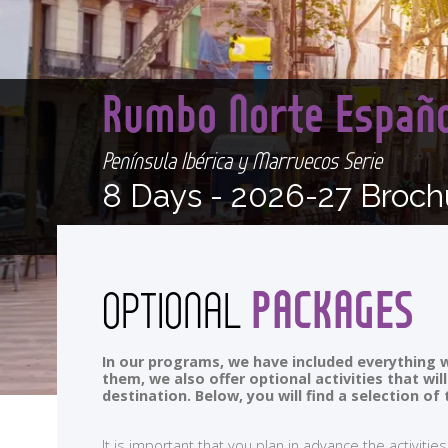
Rumbo Norte Españo
Península Ibérica y Marruecos Serie
8 Days -
2026-27 Broch
PACKAGES
OPTIONAL
In our programs, we have included everything w
them, we also offer optional activities that wi
destination. Below, you will find a selection 
It is important that you plan in advance the activi