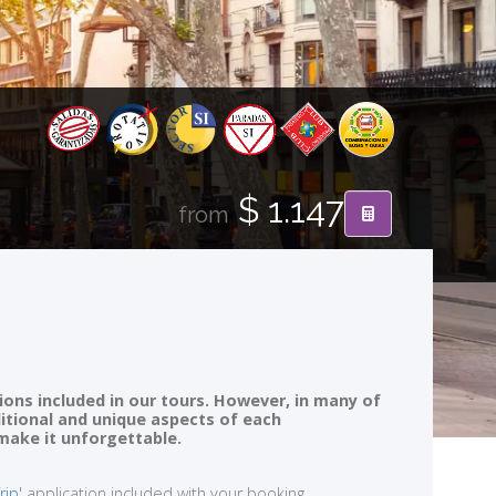
$ 1.147
from
ions included in our tours. However, in many of
ditional and unique aspects of each
 make it unforgettable.
rip'
application included with your booking.