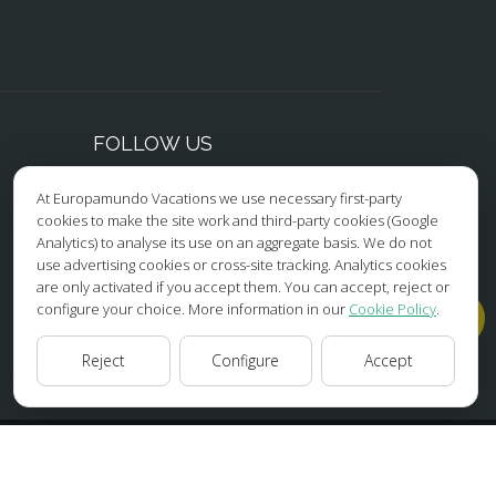
glesias y
de las
a monumental
el mirador
do del río.
FOLLOW US
mundo: las
al de hilos
At Europamundo Vacations we use necessary first-party
Facebook
cookies to make the site work and third-party cookies (Google
cía el
Analytics) to analyse its use on an aggregate basis. We do not
Instagram
án
tiempo
use advertising cookies or cross-site tracking. Analytics cookies
eos, etc.
are only activated if you accept them. You can accept, reject or
X/Twitter
l resultado
configure your choice. More information in our
Cookie Policy
.
, y notarán el
Youtube
 los
Reject
Configure
Accept
 incluso la
án de
aje en el
HOME
ABOUT US
TOURS
TIPS
BLOG
ESSIBILITY
COOKIES POLICY
COOKIES SETTINGS