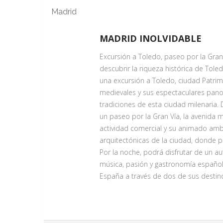
Madrid
MADRID INOLVIDABLE
Excursión a Toledo, paseo por la Gran
descubrir la riqueza histórica de T
una excursión a Toledo, ciudad Patri
medievales y sus espectaculares panor
tradiciones de esta ciudad milenaria. 
un paseo por la Gran Vía, la avenida m
actividad comercial y su animado ambi
arquitectónicas de la ciudad, donde 
Por la noche, podrá disfrutar de un a
música, pasión y gastronomía española.
España a través de dos de sus destin
PASEO POR LA GRAN VIA Y VIS
Servicio Día 1