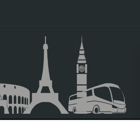
o rocoso sobre el que se sitúa la ciudad está recubierto de casas, i
 curva del río Tajo, definiendo un perfil que se ha convertido en una 
 España. Saldremos de Madrid, en dirección Sur unos 70 km hacía l
e con las vistas panorámicas de la ciudad, y una parada en 
villosa estampa antes descrita, con la urbe a nuestros pies al otro la
o de calles conoceremos
las artesanías toledanas famosas en el 
ado
, que es la realización de dibujos mediante la incrustación artesan
o figuras de inusitada belleza siguiendo tradiciones de siglos.
murallas
que todavía la rodean y nuestro
guía nos acompañara ha
eo hasta la espléndida plaza del zocodover. Desde este punto tendr
aseando
, y si lo desean visitar alguna de sus iglesias, sinagogas, o mus
 Toledo, recorriendo ese entramado de calles estrechas, sentirán e
os de tres importantes culturas, la musulmana, la judía y la cristiana
 sus barrios más característicos, y buscar, como en un juego de pistas,
egando. Todas dejarán su impronta en el urbanismo, la arquitectura e
 su delicioso dulce de almendras, azúcar y huevo, el
famoso mazap
nto de encuentro, al que llegarán paseando por su cuenta. Y tras este vi
no, a Madrid.
TRAVEL AGENCIES LOGIN
LEGAL NOTICE
PRIVACY POLICY
ACC