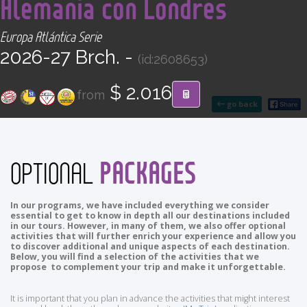
Alemania con Londres
CONTACT
Europa Atlántica Serie
Find your Tour
2026-27 Brch. -
(id:2608653)
$ 2.016
from
go back
PACKAGES
OPTIONAL
In our programs, we have included everything we consider
essential to get to know in depth all our destinations included
in our tours. However, in many of them, we also offer optional
activities that will further enrich your experience and allow you
to discover additional and unique aspects of each destination.
Below, you will find a selection of the activities that we
propose to complement your trip and make it unforgettable.
It is important that you plan in advance the activities that might interest