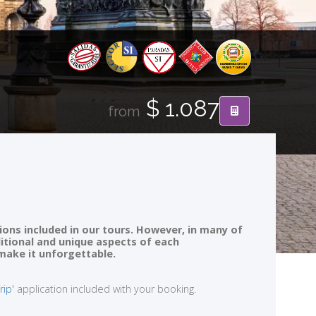
$ 1.087
from
ions included in our tours. However, in many of
ditional and unique aspects of each
 make it unforgettable.
rip'
application included with your booking.