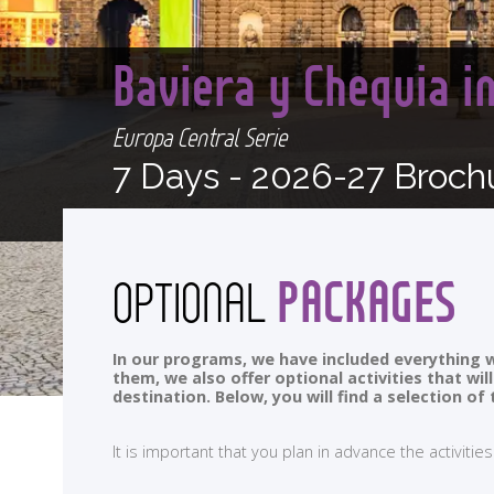
Baviera y Chequia i
Europa Central Serie
7 Days -
2026-27 Broch
PACKAGES
OPTIONAL
In our programs, we have included everything w
them, we also offer optional activities that wi
destination. Below, you will find a selection 
It is important that you plan in advance the activi
<