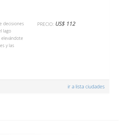
US$ 112
e decisiones
PRECIO:
l lago
, elevándote
es y las
 panorámicas
ir a lista ciudades
en un solo