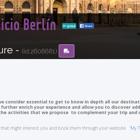
nicio Berlín
go back
ure -
(id:2608681)
e consider essential to get to know in depth all our destinat
ll further enrich your experience and allow you to discover ad
of the activities that we propose to complement your trip and
ties that might interest you and book them through your website
'My T