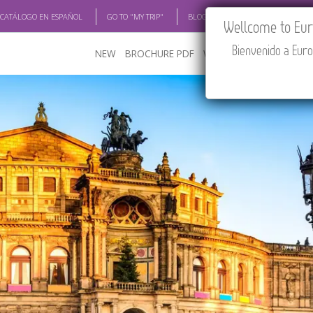
 CATÁLOGO EN ESPAÑOL
GO TO "MY TRIP"
BLOG
ACADEMIA
TRAV
Wellcome to Euro
Bienvenido a Euro
NEW
BROCHURE PDF
WHERE TO BUY
FEATU