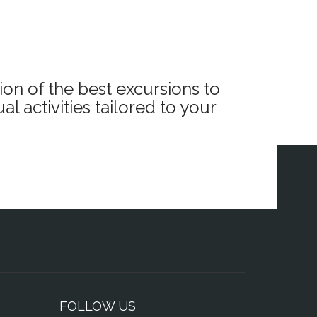
vel, sede de
e la II
realizaremos
, visitaremos
n crucero por
ion of the best excursions to
a, atravesando
l activities tailored to your
regimen,
ólo ofrecida
FOLLOW US