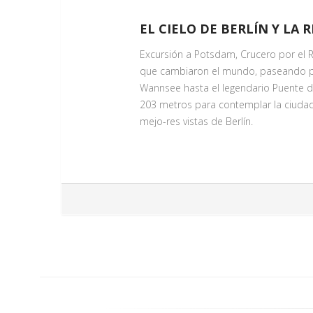
EL CIELO DE BERLÍN Y LA
Excursión a Potsdam, Crucero por el 
que cambiaron el mundo, paseando por 
Wannsee hasta el legendario Puente de 
203 metros para contemplar la ciudad 
mejo-res vistas de Berlín.
ENTRADA TORRE TV BERLIN
Servicio Día 1
Descubre Berlín desde las alturas en l
espectaculares de toda la ciudad.Una
lugar. Vive Berlín desde su punto más 
POSTDAM
Servicio Día 1