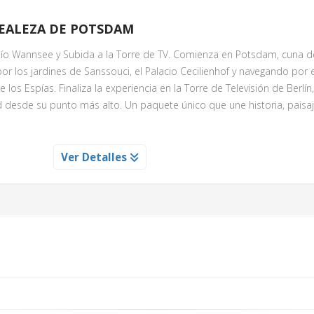
 REALEZA DE POTSDAM
Río Wannsee y Subida a la Torre de TV. Comienza en Potsdam, cuna d
los jardines de Sanssouci, el Palacio Cecilienhof y navegando por e
los Espías. Finaliza la experiencia en la Torre de Televisión de Berlín
desde su punto más alto. Un paquete único que une historia, paisaj
Ver Detalles
a icónica Torre de Televisión. Sube a 203 metros y disfruta de vistas
 experiencia imprescindible que combina historia, diseño y emoción 
alto.