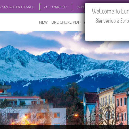
 CATÁLOGO EN ESPAÑOL
GO TO "MY TRIP"
BLOG
ACADEMIA
TRAV
Wellcome to Euro
Bienvenido a Euro
NEW
BROCHURE PDF
WHERE TO BUY
FEATU