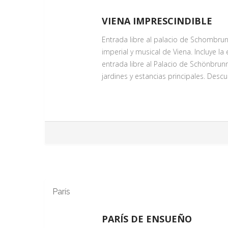
VIENA IMPRESCINDIBLE
Entrada libre al palacio de Schombrun
imperial y musical de Viena. Incluye la
entrada libre al Palacio de Schönbrunn
jardines y estancias principales. Descu
ENTRADA AL PALACIO DE SC
Servicio Día 1
Descubre los Apartamentos del Palac
Recorra algunas de las salas más bell
gabinetes. Traslado al centro al final d
París
VALSES EN VIENA
Servicio Día 1
PARÍS DE ENSUEÑO