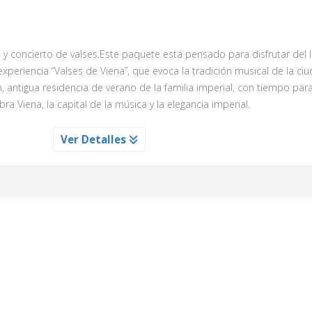
 y concierto de valses.Este paquete está pensado para disfrutar del
 experiencia “Valses de Viena”, que evoca la tradición musical de la ciu
, antigua residencia de verano de la familia imperial, con tiempo par
bra Viena, la capital de la música y la elegancia imperial.
HONBRUNN
Ver Detalles
io de Schonbrunn
as del palacio y admire obras de arte únicas, salones majestuosos y 
el recorrido.