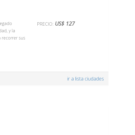
US$ 127
 legado
PRECIO:
dad, y la
a recorrer sus
ir a lista ciudades
elegantes