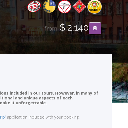
$ 2.140
from
ions included in our tours. However, in many of
ditional and unique aspects of each
 make it unforgettable.
rip'
application included with your booking.