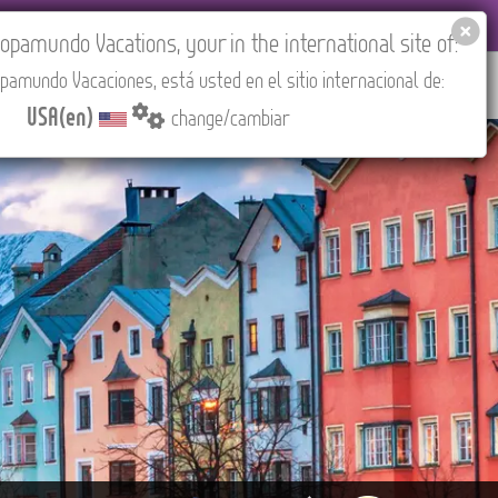
EL AGENCIES LOGIN
Tours in English
USA(en)
pamundo Vacations, your in the international site of:
pamundo Vacaciones, está usted en el sitio internacional de:
RED
ABOUT US
CONTACT
Find your Tour
USA(en)
change/cambiar