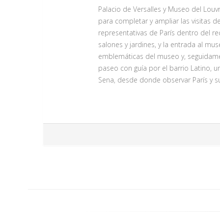
Traslado a un bello palacio barroco 
Palacio de Versalles y Museo del Louv
orquesta de Viena. El concierto tiene
para completar y ampliar las visitas d
En el concierto podrá escuchar un te
representativas de París dentro del rec
escucharemos Polkas y Sardas reminis
salones y jardines, y la entrada al 
clásico.
emblemáticas del museo y, seguidamen
paseo con guía por el barrio Latino, un
Sena, desde donde observar París y s
ENTRADA AL PALACIO DE VERSA
Servicio Día 1
Descubre uno de los palacios más emb
entrada incluye acceso al Palacio de 
y de la Reina, el famoso Salón de los 
mobiliario original. El Palacio de Vers
por la UNESCO. La visita permite conocer
BARRIO LATINO Y CRUCERO PO