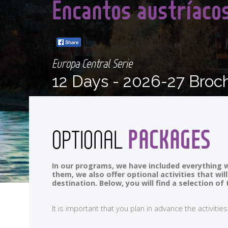
Encantos austríacos
Europa Central Serie
12 Days -
2026-27 Broc
PACKAGES
OPTIONAL
In our programs, we have included everything w
them, we also offer optional activities that wi
destination. Below, you will find a selection 
It is important that you plan in advance the activi
<