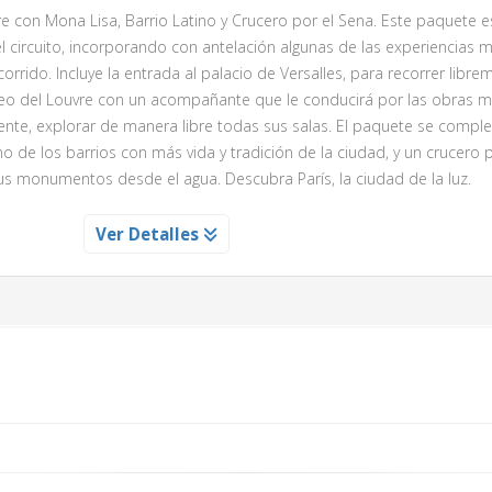
donde podrá disfrutar de un concierto de cámara interpretado por la
re con Mona Lisa, Barrio Latino y Crucero por el Sena. Este paquete 
 dos partes: La primera dedicada al gran músico Mozart y la segunda a
el circuito, incorporando con antelación algunas de las experiencias 
nor y una soprano representando algunas famosas arias. Durante el c
orrido. Incluye la entrada al palacio de Versalles, para recorrer libr
cencia del Imperio Austro- Húngaro, así como veremos algunas pieza
museo del Louvre con un acompañante que le conducirá por las obras 
te, explorar de manera libre todas sus salas. El paquete se comple
o de los barrios con más vida y tradición de la ciudad, y un crucero p
us monumentos desde el agua. Descubra París, la ciudad de la luz.
ILLES SIN GUIA
Ver Detalles
lemáticos de Francia y símbolo del esplendor de la monarquía fran
Versalles, donde podrás recorrer a tu ritmo los majestuosos Apartam
Espejos, salas históricas y galerías decoradas con obras de arte, fresc
alles fue residencia de Luis XIV, Luis XV y Luis XVI, y es Patrimonio de 
 la historia, el lujo y la vida en la corte francesa.
R EL SENA