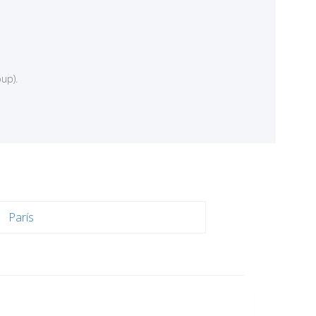
up).
París