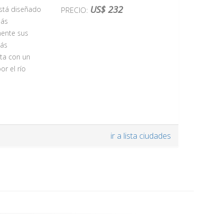
 Residenz
US$ 232
está diseñado
PRECIO:
 los Strauss.
más
oncierto
emente sus
s del ballet
más
ta con un
or el río
cesa. La
ir a lista ciudades
entos del Rey
os y
la Humanidad