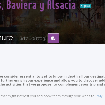
, Baviera y Alsacia
go back
hure -
(id:2608703)
e consider essential to get to know in depth all our destinat
ll further enrich your experience and allow you to discover ad
of the activities that we propose to complement your trip and
ties that might interest you and book them through your website
'My T