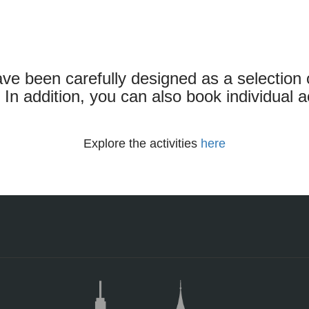
nde podrá disfrutar de un concierto de cámara interpretado por la Res
dos partes: La primera dedicada al gran músico Mozart y la segunda a l
or y una soprano representando algunas famosas arias. Durante el con
encia del Imperio Austro- Húngaro, así como veremos algunas piezas 
ave been carefully designed as a selection 
n addition, you can also book individual act
Explore the activities
here