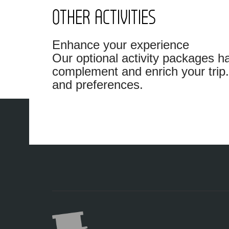
OTHER ACTIVITIES
Traslado a un bello palacio barroco do
orquesta de Viena. El concierto tiene 
En el concierto podrá escuchar un ten
Enhance your experience
escucharemos Polkas y Sardas reminisc
Our optional activity packages h
clásico.
complement and enrich your trip. I
and preferences.