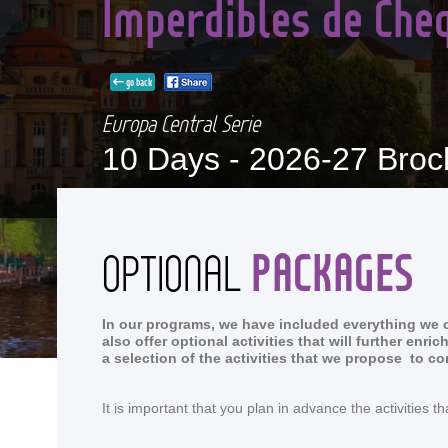
Imperdibles de Cheq
go back
Europa Central Serie
10 Days -
2026-27 Broc
PACKAGES
OPTIONAL
In our programs, we have included everything we co
also offer optional activities that will further en
a selection of the activities that we propose to c
It is important that you plan in advance the activitie
<