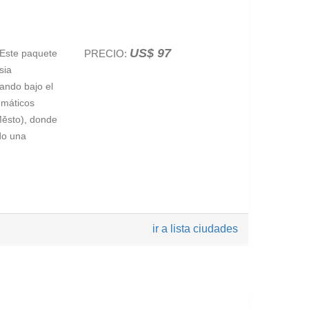
US$ 97
 Este paquete
PRECIO:
sia
sando bajo el
emáticos
Město), donde
do una
entos más
ir a lista ciudades
con la
es más