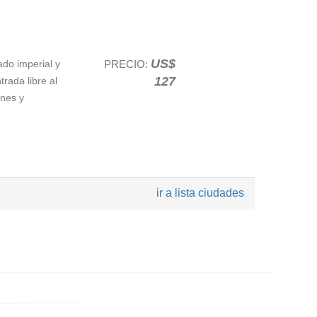
mia del país
US$
ado imperial y
PRECIO:
os judíos de
127
trada libre al
nitas vistas
ines y
rminaremos
sos,
pared de John
ra de la
remos un
ir a lista ciudades
iosos y
egantes