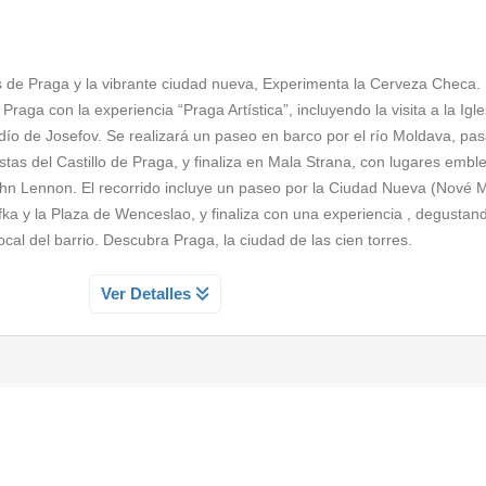
ús de Praga y la vibrante ciudad nueva, Experimenta la Cerveza Checa.
raga con la experiencia “Praga Artística”, incluyendo la visita a la Igle
udío de Josefov. Se realizará un paseo en barco por el río Moldava, pa
stas del Castillo de Praga, y finaliza en Mala Strana, con lugares embl
hn Lennon. El recorrido incluye un paseo por la Ciudad Nueva (Nové 
 y la Plaza de Wenceslao, y finaliza con una experiencia , degustan
ocal del barrio. Descubra Praga, la ciudad de las cien torres.
 CON CERVEZA LOCAL INCLUIDA
Ver Detalles
vé Mesto, el barrio moderno de Praga, visitando los lugares y monum
 Kafka y la emblemática Plaza de Wenceslao. La experiencia finaliza 
a cervecería típica del barrio, ideal para conocer una de las tradicion