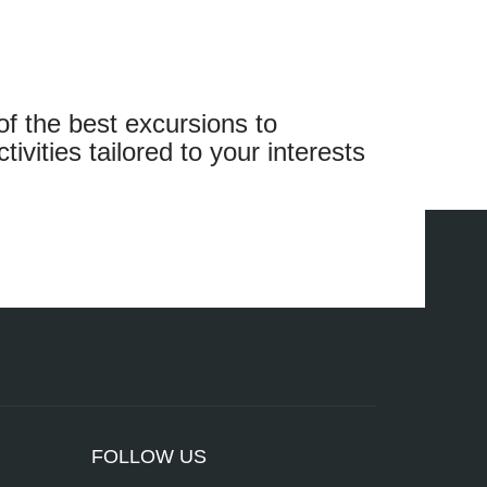
idenz
os Strauss.
cierto
del ballet
of the best excursions to
ivities tailored to your interests
FOLLOW US