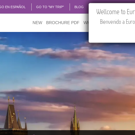
GO EN ESPAÑOL
GO TO "MY TRIP"
BLOG
ACADEMIA
TRAVEL
Wellcome to Euro
Bienvenido a Euro
NEW
BROCHURE PDF
WHERE TO BUY
FEATU