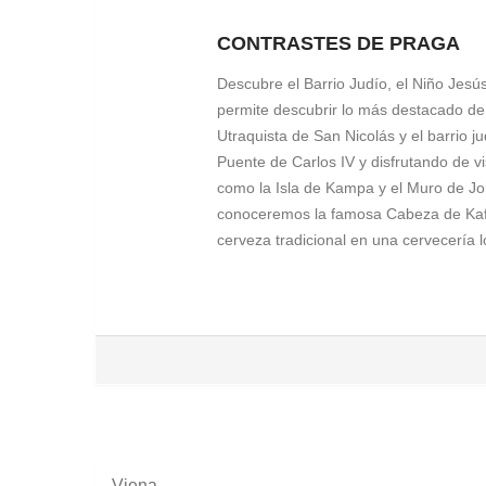
CONTRASTES DE PRAGA
Descubre el Barrio Judío, el Niño Jes
permite descubrir lo más destacado de P
Utraquista de San Nicolás y el barrio j
Puente de Carlos IV y disfrutando de vi
como la Isla de Kampa y el Muro de Jo
conoceremos la famosa Cabeza de Kafka
cerveza tradicional en una cervecería l
PASEO POR LA CIUDAD NUEVA
Servicio Día 1
Disfrute de un agradable paseo por No
emblemáticos como la Cabeza de Frantz
degustación de una cerveza local en un
arraigadas de la cultura checa.
Viena