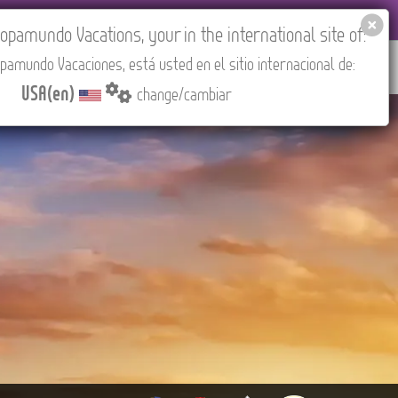
 AGENCIES LOGIN
Tours in English
USA(en)
pamundo Vacations, your in the international site of:
pamundo Vacaciones, está usted en el sitio internacional de:
RED
ABOUT US
CONTACT
Find your Tour
USA(en)
change/cambiar