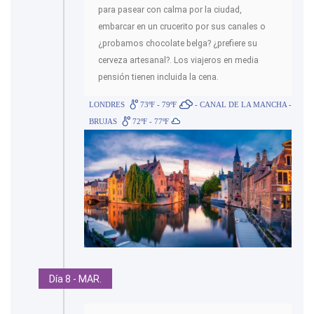
para pasear con calma por la ciudad,
embarcar en un crucerito por sus canales o
¿probamos chocolate belga? ¿prefiere su
cerveza artesanal?. Los viajeros en media
pensión tienen incluida la cena.
LONDRES
73ºF - 79ºF
- CANAL DE LA MANCHA -
BRUJAS
72ºF - 77ºF
Día 8 - MAR.