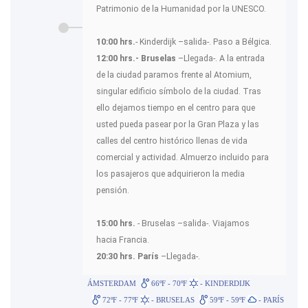
Patrimonio de la Humanidad por la UNESCO.
10:00 hrs.
- Kinderdijk –salida-. Paso a Bélgica.
12:00 hrs.-
Bruselas
–Llegada-. A la entrada
de la ciudad paramos frente al Atomium,
singular edificio símbolo de la ciudad. Tras
ello dejamos tiempo en el centro para que
usted pueda pasear por la Gran Plaza y las
calles del centro histórico llenas de vida
comercial y actividad. Almuerzo incluido para
los pasajeros que adquirieron la media
pensión.
15:00 hrs.
- Bruselas –salida-. Viajamos
hacia Francia.
20:30 hrs. París
–Llegada-.
ÁMSTERDAM
66ºF - 70ºF
- KINDERDIJK
72ºF - 77ºF
- BRUSELAS
59ºF - 59ºF
- PARÍS