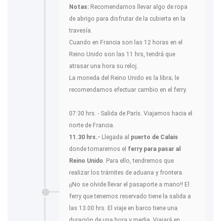
Notas:
Recomendamos llevar algo de ropa
de abrigo para disfrutar de la cubierta en la
travesía.
Cuando en Francia son las 12 horas en el
Reino Unido son las 11 hrs, tendrá que
atrasar una hora su reloj.
La moneda del Reino Unido es la libra; le
recomendamos efectuar cambio en el ferry.
07:30 hrs. - Salida de París. Viajamos hacia el
norte de Francia.
11.30 hrs.-
Llegada al
puerto de Calais
donde tomaremos el
ferry para pasar al
Reino Unido
. Para ello, tendremos que
realizar los trámites de aduana y frontera.
¡¡No se olvide llevar el pasaporte a mano!! El
ferry que tenemos reservado tiene la salida a
las 13.00 hrs. El viaje en barco tiene una
duración de una hora y media. Viajará en