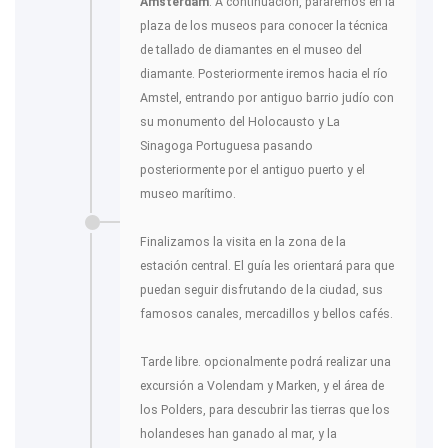
Ámsterdam
. A continuación, pararemos en la
plaza de los museos para conocer la técnica
de tallado de diamantes en el museo del
diamante. Posteriormente iremos hacia el río
Amstel, entrando por antiguo barrio judío con
su monumento del Holocausto y La
Sinagoga Portuguesa pasando
posteriormente por el antiguo puerto y el
museo marítimo.
Finalizamos la visita en la zona de la
estación central. El guía les orientará para que
puedan seguir disfrutando de la ciudad, sus
famosos canales, mercadillos y bellos cafés.
Tarde libre. opcionalmente podrá realizar una
excursión a Volendam y Marken, y el área de
los Polders, para descubrir las tierras que los
holandeses han ganado al mar, y la