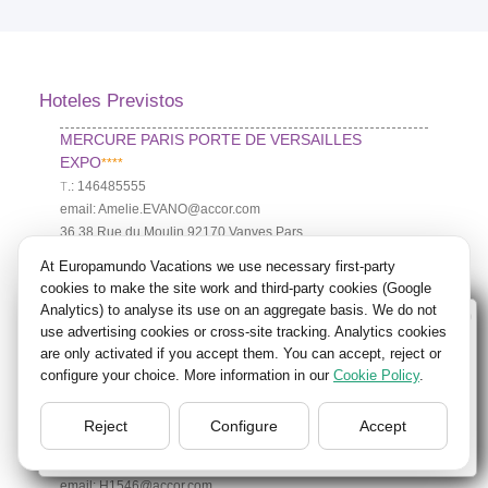
Hoteles Previstos
MERCURE PARIS PORTE DE VERSAILLES
EXPO
****
Т.: 146485555
email: Amelie.EVANO@accor.com
36 38 Rue du Moulin 92170 Vanves Pars
92170 PARÍS
At Europamundo Vacations we use necessary first-party
FRANCIA
cookies to make the site work and third-party cookies (Google
MERCURE IVRY QUAI DE SEINE
****
Analytics) to analyse its use on an aggregate basis. We do not
Wellcome to Europamundo Vacations, your in the
Т.: 146701717
use advertising cookies or cross-site tracking. Analytics cookies
international site of:
email: h6357@accor.com
are only activated if you accept them. You can accept, reject or
5 ALLEE DE LA SEINE
configure your choice. More information in our
Cookie Policy
.
Bienvenido a Europamundo Vacaciones, está usted en el
94200 PARÍS
sitio internacional de:
FRANCIA
Reject
Configure
Accept
USA(en)
change/cambiar
MERCURE PARIS LA DEFENSE 5
****
Т.: 825802727
email: H1546@accor.com