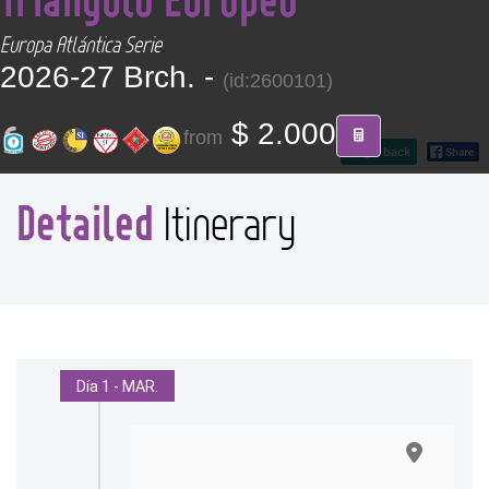
CONTACT
Europa Atlántica Serie
2026-27 Brch. -
(id:2600101)
Find your Tour
$ 2.000
from
go back
Detailed
Itinerary
Día 1 - MAR.