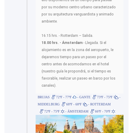
ello disponemos de un tiempo para pasear
por su moderno centro urbano caracterizado
por su arquitectura vanguardista y animado
ambiente.
16.15 hrs. - Rotterdam – Salida.
18.00 hrs. - Ámsterdam
- Llegada. Si el
alojamiento es en la zona del aeropuerto, le
dejaremos tiempo para un paseo por el
centro antes de acomodarnos en el hotel
(nuestro guía le propondrá, si el tiempo es
favorable, realizar un paseo en barco por los
canales).
BRUJAS
72ºF - 77ºF
- GANTE
73ºF - 75ºF
-
MIDDELBURG
68ºF - 68ºF
- ROTTERDAM
72ºF - 75ºF
- ÁMSTERDAM
66ºF - 70ºF