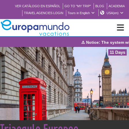
VER CATÁLOGO EN ESPAÑOL
GO TO "MY TRIP"
BLOG
ACADEMIA
TRAVEL AGENCIES LOGIN
Tours in English
USA(en)
⚠️ Notice: The system will be under mainten
NEW
11 Days
BROCHURE PDF
WHERE TO BUY
FEATURED
ABOUT US
<
Triangulo Europeo