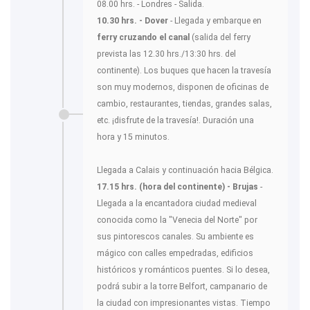
08.00 hrs. - Londres - Salida.
10.30 hrs. - Dover
- Llegada y embarque en
ferry cruzando el canal
(salida del ferry
prevista las 12.30 hrs./13:30 hrs. del
continente). Los buques que hacen la travesía
son muy modernos, disponen de oficinas de
cambio, restaurantes, tiendas, grandes salas,
etc. ¡disfrute de la travesía!. Duración una
hora y 15 minutos.
Llegada a Calais y continuación hacia Bélgica.
17.15 hrs. (hora del continente) - Brujas
-
Llegada a la encantadora ciudad medieval
conocida como la "Venecia del Norte" por
sus pintorescos canales. Su ambiente es
mágico con calles empedradas, edificios
históricos y románticos puentes. Si lo desea,
podrá subir a la torre Belfort, campanario de
la ciudad con impresionantes vistas. Tiempo