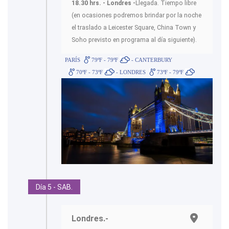
18.30 hrs. - Londres -
Llegada. Tiempo libre
(en ocasiones podremos brindar por la noche
el traslado a Leicester Square, China Town y
Soho previsto en programa al día siguiente).
PARÍS
79ºF - 79ºF
- CANTERBURY
70ºF - 73ºF
- LONDRES
73ºF - 79ºF
Día 5 - SAB.
Londres.-