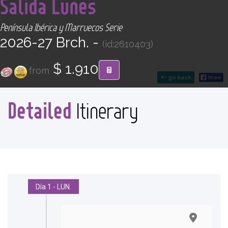
Salida Lunes
CONTACT
Península Ibérica y Marruecos Serie
Find your Tour
2026-27 Brch. -
(id:2610403)
$ 1.910
from
go back
Detailed
Itinerary
Día 1 - LUN.