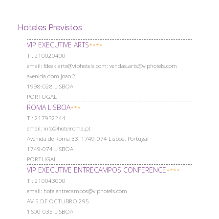
Hoteles Previstos
VIP EXECUTIVE ARTS
****
Т.: 210020400
email: fdesk.arts@viphotels.com; vendas.arts@viphotels.com
avenida dom joao 2
1998-028 LISBOA
PORTUGAL
ROMA LISBOA
***
Т.: 217932244
email: info@hotelroma.pt
Avenida de Roma 33, 1749-074 Lisboa, Portugal
1749-074 LISBOA
PORTUGAL
VIP EXECUTIVE ENTRECAMPOS CONFERENCE
****
Т.: 210043000
email: hotelentrecampos@viphotels.com
AV 5 DE OCTUBRO 295
1600-035 LISBOA