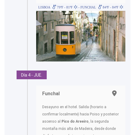
LISBOA
79ºF - 81ºF
- FUNCHAL
84ºF - 84ºF
Día 4 - JUE.
Funchal
Desayuno en el hotel. Salida (horario a
confirmar localmente) hacia Poiso y posterior
ascenso al
Pico do Areeiro
, la segunda
montaña más alta de Madeira, desde donde