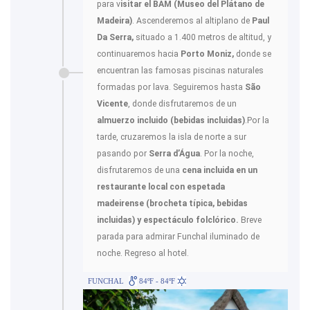
para v
isitar el BAM (Museo del Plátano de
Madeira)
. Ascenderemos al altiplano de
Paul
Da Serra,
situado a 1.400 metros de altitud, y
continuaremos hacia
Porto Moniz,
donde se
encuentran las famosas piscinas naturales
formadas por lava. Seguiremos hasta
São
Vicente
, donde disfrutaremos de un
almuerzo incluido
(bebidas incluidas)
.Por la
tarde, cruzaremos la isla de norte a sur
pasando por
Serra d’Água
. Por la noche,
disfrutaremos de una
cena incluida en un
restaurante local con espetada
madeirense (brocheta típica, bebidas
incluidas) y espectáculo folclórico.
Breve
parada para admirar Funchal iluminado de
noche. Regreso al hotel.
FUNCHAL
84ºF - 84ºF