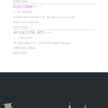
PORTUGAL
DUAS TORRES
****
Т.: 291706790
Estrada Monumental 239, Sao Martinho, Funchal
9004-536 FUNCHAL
PORTUGAL
VIP EXECUTIVE ART’S
****
Т.: 210020400
Av. Dom João II 47, 1998-028 Lisboa, Portugal
1998-028 LISBOA
PORTUGAL