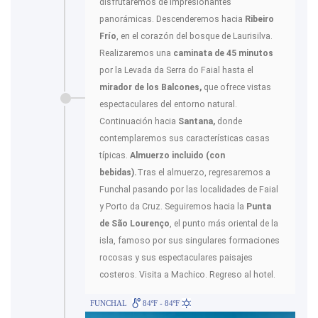
disfrutaremos de impresionantes
panorámicas. Descenderemos hacia
Ribeiro
Frío
, en el corazón del bosque de Laurisilva.
Realizaremos una
caminata de 45 minutos
por la Levada da Serra do Faial hasta el
mirador de los Balcones,
que ofrece vistas
espectaculares del entorno natural.
Continuación hacia
Santana,
donde
contemplaremos sus características casas
típicas.
Almuerzo incluido (con
bebidas).
Tras el almuerzo, regresaremos a
Funchal pasando por las localidades de Faial
y Porto da Cruz. Seguiremos hacia la
Punta
de São Lourenço
, el punto más oriental de la
isla, famoso por sus singulares formaciones
rocosas y sus espectaculares paisajes
costeros. Visita a Machico. Regreso al hotel.
FUNCHAL
84ºF - 84ºF