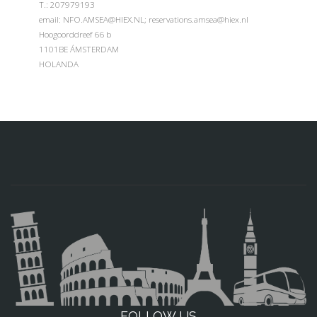
Т.: 207979193
email: NFO.AMSEA@HIEX.NL; reservations.amsea@hiex.nl
Hoogoorddreef 66 b
1101BE ÁMSTERDAM
HOLANDA
FOLLOW US