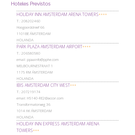
Hoteles Previstos
HOLIDAY INN AMSTERDAM ARENA TOWERS
****
Т.: 208202460
Hoogoorddreef 66
1101BE ÁMSTERDAM
HOLANDA
PARK PLAZA AMSTERDAM AIRPORT
****
Т.: 206580580
email: ppaainfo@pphe.com
MELBOURNESTRAAT 1
1175 RM ÁMSTERDAM
HOLANDA
IBIS AMSTERDAM CITY WEST
***
Т.: 207219174
email: H5140-RE2@accor.com
Transformatorweg 36
1014 AK ÁMSTERDAM
HOLANDA
HOLIDAY INN EXPRESS AMSTERDAM ARENA
TOWERS
***