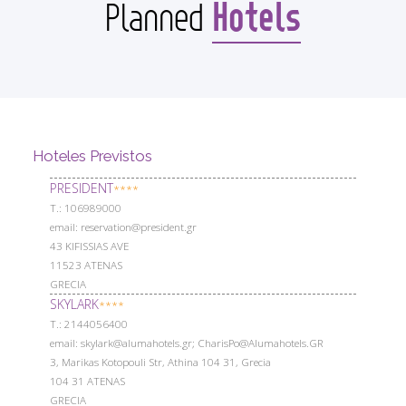
Hotels
Planned
Hoteles Previstos
PRESIDENT
****
Т.: 106989000
email: reservation@president.gr
43 KIFISSIAS AVE
11523 ATENAS
GRECIA
SKYLARK
****
Т.: 2144056400
email: skylark@alumahotels.gr; CharisPo@Alumahotels.GR
3, Marikas Kotopouli Str, Athina 104 31, Grecia
104 31 ATENAS
GRECIA