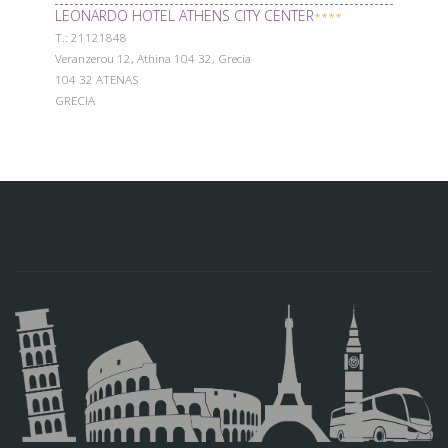
LEONARDO HOTEL ATHENS CITY CENTER
****
Т.: 21121848
Veranzerou 12, Athina 104 32, Grecia
104 32 ATENAS
GRECIA