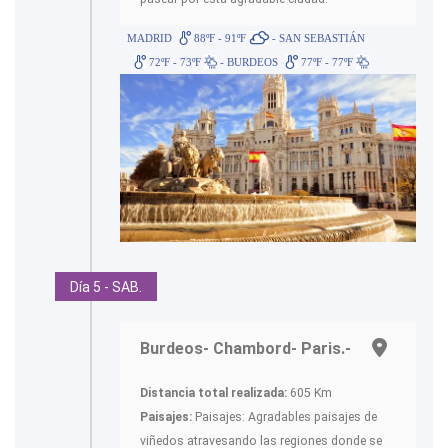
MADRID
88ºF - 91ºF
- SAN SEBASTIÁN
72ºF - 73ºF
- BURDEOS
77ºF - 77ºF
Día 5 - SAB.
Burdeos- Chambord- Paris.-
Distancia total realizada:
605 Km
Paisajes:
Paisajes: Agradables paisajes de
viñedos atravesando las regiones donde se