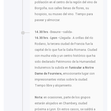
población en el centro de la región del vino de
Borgoña; sus calles llenas de flores, su
hospicio, su museo del vino. Tiempo para
pasear y almorzar.
14.30 hrs
.- Beaune –salida-.
16.30 hrs
.-
Lyon
–Llegada-. A orillas del río
Rodano, la tercera ciudad de Francia fue la
capital de lo que fue la Galia Romana. Ciudad
con mucha vida y un centro histórico que ha
sido declarado Patrimonio de la Humanidad.
Incluiremos la subida en
funicular a Notre
Dame de Fourviere,
emocionante lugar con
impresionantes vistas sobre la ciudad.
Tiempo libre y alojamiento.
Nota:
en ocasiones, parte de los grupos
estarán alojados en Chambery, ciudad
próxima a Lyon. En estos casos, se saldrá a