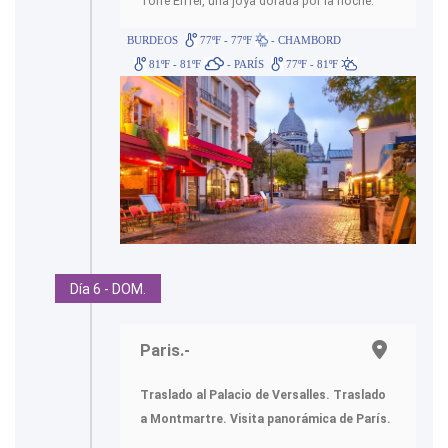
Torre Eiffel, una joya dorada por la noche.
BURDEOS
77ºF - 77ºF
- CHAMBORD
81ºF - 81ºF
- PARÍS
77ºF - 81ºF
Día 6 - DOM.
Paris.-
Traslado al Palacio de Versalles. Traslado
a Montmartre. Visita panorámica de París.