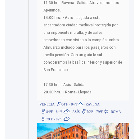
11.30 hrs. Rávena - Salida. Atravesamos los
Apeninos.
14.00 hrs. - Asís
- Llegada a esta
encantadora ciudad medieval protegida por
una imponente muralla, y de calles
empedradas con vistas a la campiña umbra.
Almuerzo incluido para los pasajeros con
media pensión. Con un
guía local
conoceremos la basílica inferior y superior de
San Francisco.
17.30 hrs. - Asís - Salida.
20.30 hrs. - Roma
- Llegada.
VENECIA
84ºF - 84ºF
- RAVENA
84ºF - 84ºF
- ASÍS
79ºF - 79ºF
- ROMA
79ºF - 82ºF