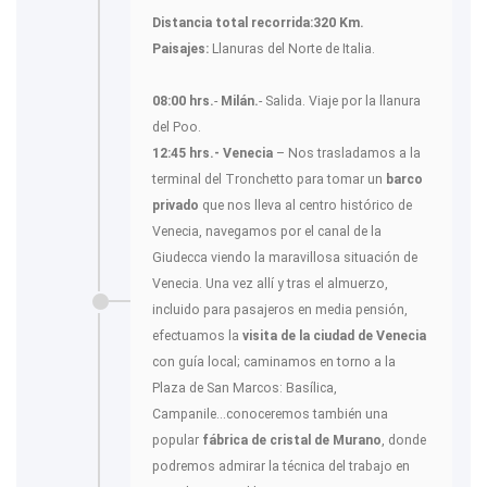
Distancia total recorrida:320 Km.
Paisajes:
Llanuras del Norte de Italia.
08:00 hrs.
-
Milán.
- Salida. Viaje por la llanura
del Poo.
12:45 hrs.- Venecia
– Nos trasladamos a la
terminal del Tronchetto para tomar un
barco
privado
que nos lleva al centro histórico de
Venecia, navegamos por el canal de la
Giudecca viendo la maravillosa situación de
Venecia. Una vez allí y tras el almuerzo,
incluido para pasajeros en media pensión,
efectuamos la
visita de la ciudad de Venecia
con guía local; caminamos en torno a la
Plaza de San Marcos: Basílica,
Campanile...conoceremos también una
popular
fábrica de cristal de
Murano
, donde
podremos admirar la técnica del trabajo en