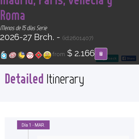
CONTACT
Roma
Find your Tour
Menos de 15 días Serie
2026-27 Brch. -
(id:2601407)
$ 2.166
from
go back
Detailed
Itinerary
Día 1 - MAR.