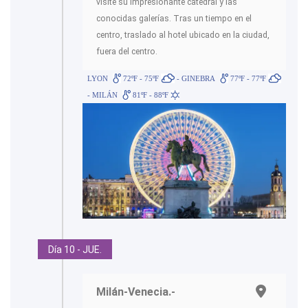
visite su impresionante catedral y las
conocidas galerías. Tras un tiempo en el
centro, traslado al hotel ubicado en la ciudad,
fuera del centro.
LYON
72ºF - 75ºF
- GINEBRA
77ºF - 77ºF
- MILÁN
81ºF - 88ºF
Día 10 - JUE.
Milán-Venecia.-