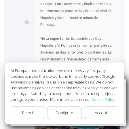
de Capri. Entre noviembre y finales de marzo,
le llevaremos a conocer la vibrante ciudad de
Nápoles y las fascinantes ruinas de
Pompeya.
Nota importante
: Es posible que Capri,
Nápoles y/o Pompeya ya formen parte de su
itinerario en días anteriores o posteriores. Le
recomendamos revisar detenidamente esta
información antes de adquirir esta excursión
At Europamundo Vacations we use necessary first-party
opcional.
cookies to make the site work and third-party cookies (Google
Analytics) to analyse its use on an aggregate basis. We do not
Wellcome to Europamundo Vacations, your in the
ROMA
79ºF - 82ºF
use advertising cookies or cross-site tracking. Analytics cookies
international site of:
are only activated if you accept them. You can accept, reject or
configure your choice. More information in our
Cookie Policy
.
Bienvenido a Europamundo Vacaciones, está usted en el
sitio internacional de:
Reject
Configure
Accept
USA(en)
change/cambiar