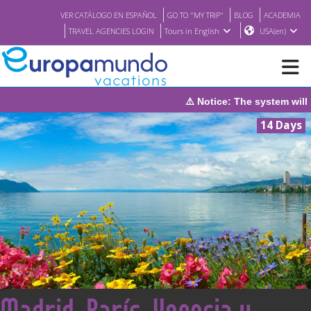
VER CATÁLOGO EN ESPAÑOL
GO TO "MY TRIP"
BLOG
ACADEMIA
TRAVEL AGENCIES LOGIN
Tours in English
USA(en)
⚠️ Notice: The system will be under maintena
NEW
14 Days
BROCHURE PDF
WHERE TO BUY
FEATURED
ABOUT US
<
Madrid, París, Venecia y