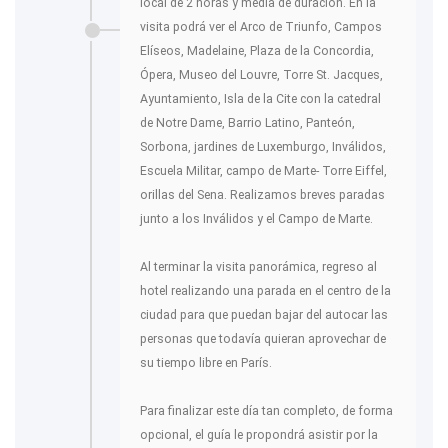
local de 2 horas y media de duración. En la
visita podrá ver el Arco de Triunfo, Campos
Elíseos, Madelaine, Plaza de la Concordia,
Ópera, Museo del Louvre, Torre St. Jacques,
Ayuntamiento, Isla de la Cite con la catedral
de Notre Dame, Barrio Latino, Panteón,
Sorbona, jardines de Luxemburgo, Inválidos,
Escuela Militar, campo de Marte- Torre Eiffel,
orillas del Sena. Realizamos breves paradas
junto a los Inválidos y el Campo de Marte.
Al terminar la visita panorámica, regreso al
hotel realizando una parada en el centro de la
ciudad para que puedan bajar del autocar las
personas que todavía quieran aprovechar de
su tiempo libre en París.
Para finalizar este día tan completo, de forma
opcional, el guía le propondrá asistir por la