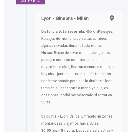
Día 9 - MIE.
Lyon - Ginebra - Milán
Distancia total recorrida:
465 km
Paisajes:
Paisajes de montaña con altas cumbres
alpinas nevadas durante todo el año.
Notas:
Recuerde llevar ropa de abrigo, los
paisajes nevados son frecuentes de
noviembre a abril, lleve su cámara a mano, si
hay nieve junto a la carretera efectuaremos
una breve parada para que la disfrute. Lleve
también su pasaporte a mano ya que, en
ocasiones, podrá ser solicitado el entrar en
Suiza.
08.00 hrs. - Lyon. Salida. Entrando en zonas
montañosas viajamos hacia Suiza.
10.00 hrs.- Ginebra.
Llegada a esta activa y