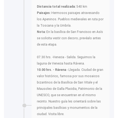
Distancia total realizada:
540 km
Paisajes:
Hermosos paisajes atravesando
los Apeninos. Pueblos medievales en ruta por
la Toscana y la Umbría.
N
ota
:
En la basílica de San Francisco en Asís
se solicita vestir con decoro; prevéalo antes
de esta etapa.
07.30 hrs. -Venecia - Salida. Seguimos la
laguna de Venecia hasta Rávena.
10.00 hrs. - Rávena
- Llegada. Ciudad de gran
valor histórico, famosa por sus mosaicos
bizantinos de la Basílica de San Vitale y el
Mausoleo de Galla Placidia, Patrimonio de la
UNESCO, que se encuentran en el mismo
recinto. Nuestro guía les orientará sobre las
principales basílicas y monumentos de la
ciudad. Visita libre.