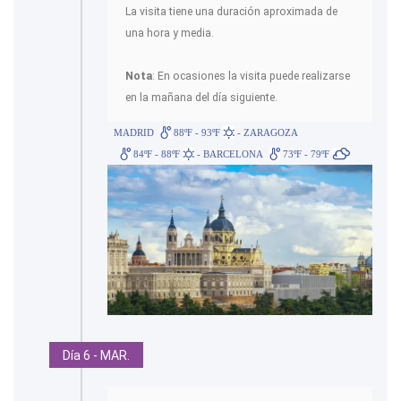
La visita tiene una duración aproximada de
una hora y media.
Nota
: En ocasiones la visita puede realizarse
en la mañana del día siguiente.
MADRID
88ºF - 93ºF
- ZARAGOZA
84ºF - 88ºF
- BARCELONA
73ºF - 79ºF
Día 6 - MAR.