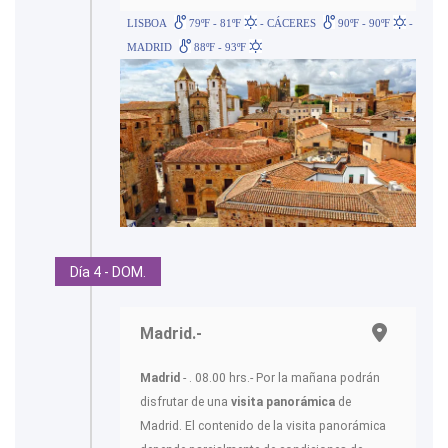
LISBOA
79ºF - 81ºF
- CÁCERES
90ºF - 90ºF
-
MADRID
88ºF - 93ºF
Día 4 - DOM.
Madrid.-
Madrid
- . 08.00 hrs.- Por la mañana podrán
disfrutar de una
visita panorámica
de
Madrid. El contenido de la visita panorámica