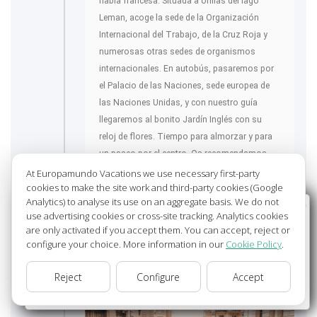
habla francesa. Situada a orillas del lago
Leman, acoge la sede de la Organización
Internacional del Trabajo, de la Cruz Roja y
numerosas otras sedes de organismos
internacionales. En autobús, pasaremos por
el Palacio de las Naciones, sede europea de
las Naciones Unidas, y con nuestro guía
llegaremos al bonito Jardín Inglés con su
reloj de flores. Tiempo para almorzar y para
un paseo por el centro. Os recomendamos
acercaros al lago para contemplar el "Jet d
At Europamundo Vacations we use necessary first-party
cookies to make the site work and third-party cookies (Google
´Eau", la fuente más alta de Europa.
Analytics) to analyse its use on an aggregate basis. We do not
Wellcome to Europamundo Vacations, your in the
use advertising cookies or cross-site tracking. Analytics cookies
14.00 hrs. - Ginebra -Salida. Atravesamos el
international site of:
are only activated if you accept them. You can accept, reject or
centro de Francia viajando hacia París.
configure your choice. More information in our
Cookie Policy
.
Bienvenido a Europamundo Vacaciones, está usted en el
21.00 hrs. - París
- Llegada al final del día.
sitio internacional de:
Reject
Configure
Accept
USA(en)
change/cambiar
TURÍN
77ºF - 81ºF
- GINEBRA
79ºF - 79ºF
-
PARÍS
68ºF - 72ºF