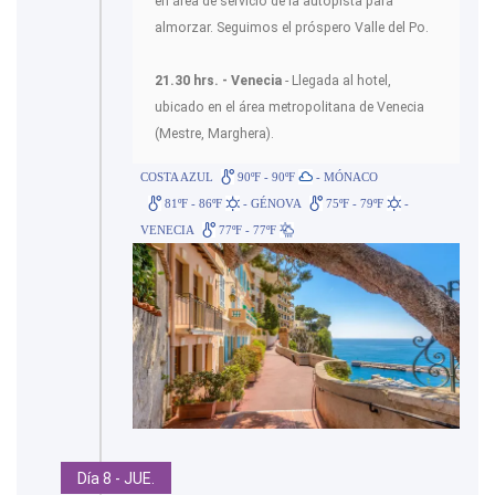
en área de servicio de la autopista para
almorzar. Seguimos el próspero Valle del Po.
21.30 hrs. - Venecia
- Llegada al hotel,
ubicado en el área metropolitana de Venecia
(Mestre, Marghera).
COSTA AZUL
90ºF - 90ºF
- MÓNACO
81ºF - 86ºF
- GÉNOVA
75ºF - 79ºF
-
VENECIA
77ºF - 77ºF
Día 8 - JUE.