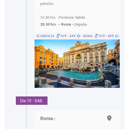
pensión.
16.30 hrs. - Florencia -Salida.
20.30 hrs. – Roma
–Llegada-.
FLORENCIA
81ºF - 84ºF
- ROMA
82ºF - 88ºF
Día 10 - SAB.
Roma.-