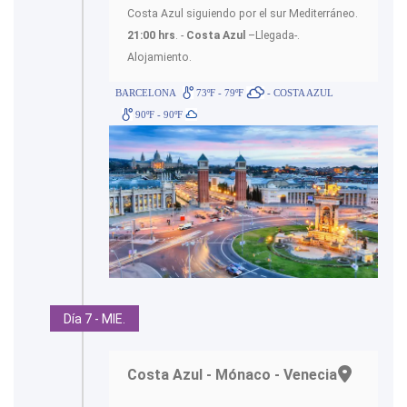
Costa Azul siguiendo por el sur Mediterráneo.
21:00 hrs
. -
Costa Azul
–Llegada-.
Alojamiento.
BARCELONA
73ºF - 79ºF
- COSTA AZUL
90ºF - 90ºF
Día 7 - MIE.
Costa Azul - Mónaco - Venecia