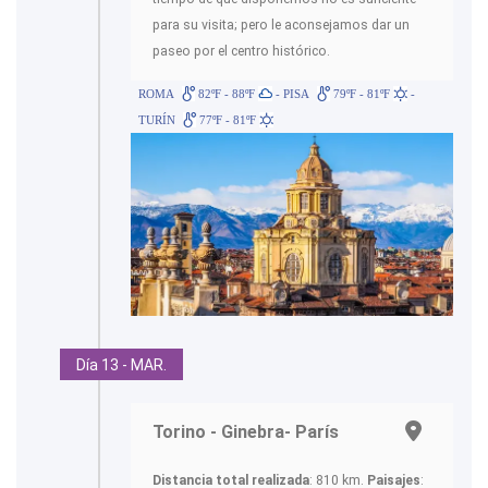
para su visita; pero le aconsejamos dar un
paseo por el centro histórico.
ROMA
82ºF - 88ºF
- PISA
79ºF - 81ºF
-
TURÍN
77ºF - 81ºF
Día 13 - MAR.
Torino - Ginebra- París
Distancia total realizada
: 810 km.
Paisajes
: