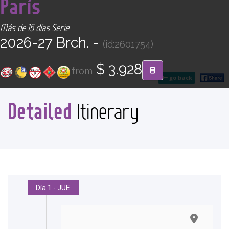
París
CONTACT
Más de 15 días Serie
Find your Tour
2026-27 Brch. -
(id:2601754)
$ 3.928
from
go back
Detailed
Itinerary
Día 1 - JUE.