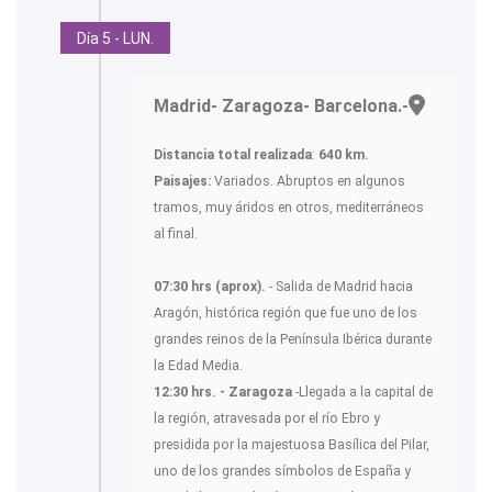
Día 5 - LUN.
Madrid- Zaragoza- Barcelona.-
Distancia total realizada
:
640 km.
Paisajes:
Variados. Abruptos en algunos
tramos, muy áridos en otros, mediterráneos
al final.
07:30 hrs (aprox).
- Salida de Madrid hacia
Aragón, histórica región que fue uno de los
grandes reinos de la Península Ibérica durante
la Edad Media.
12:30 hrs. - Zaragoza
-Llegada a la capital de
la región, atravesada por el río Ebro y
presidida por la majestuosa Basílica del Pilar,
uno de los grandes símbolos de España y