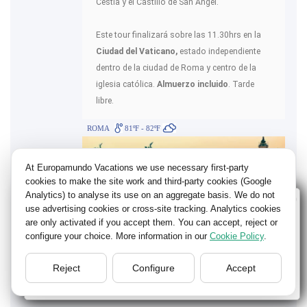
Cestia y el Castillo de San Ángel.
Este tour finalizará sobre las 11.30hrs en la
Ciudad del Vaticano,
estado independiente
dentro de la ciudad de Roma y centro de la
iglesia católica.
Almuerzo incluido
. Tarde
libre.
ROMA
81ºF - 82ºF
At Europamundo Vacations we use necessary first-party
cookies to make the site work and third-party cookies (Google
Analytics) to analyse its use on an aggregate basis. We do not
Wellcome to Europamundo Vacations, your in the
use advertising cookies or cross-site tracking. Analytics cookies
international site of:
are only activated if you accept them. You can accept, reject or
configure your choice. More information in our
Cookie Policy
.
Bienvenido a Europamundo Vacaciones, está usted en el
sitio internacional de:
Reject
Configure
Accept
USA(en)
change/cambiar
Día 13 - LUN.