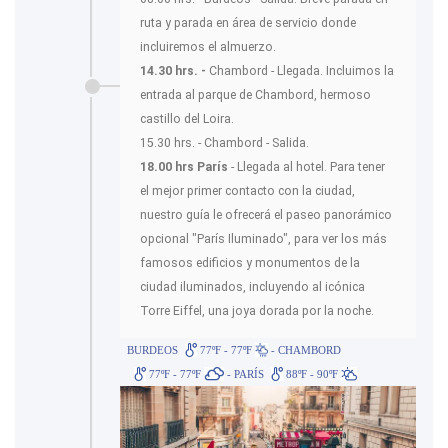
ruta y parada en área de servicio donde
incluiremos el almuerzo.
14.30 hrs. -
Chambord - Llegada. Incluimos la
entrada al parque de Chambord, hermoso
castillo del Loira.
15.30 hrs. - Chambord - Salida.
18.00 hrs París
- Llegada al hotel. Para tener
el mejor primer contacto con la ciudad,
nuestro guía le ofrecerá el paseo panorámico
opcional "París Iluminado", para ver los más
famosos edificios y monumentos de la
ciudad iluminados, incluyendo al icónica
Torre Eiffel, una joya dorada por la noche.
BURDEOS
77ºF - 77ºF
- CHAMBORD
77ºF - 77ºF
- PARÍS
88ºF - 90ºF