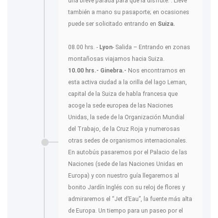
una breve parada para que la disfrute. . Lleve
también a mano su pasaporte; en ocasiones
puede ser solicitado entrando en
Suiza.
08.00 hrs. -
Lyon
- Salida – Entrando en zonas
montañosas viajamos hacia Suiza.
10.00 hrs.- Ginebra.-
Nos encontramos en
esta activa ciudad a la orilla del lago Leman,
capital de la Suiza de habla francesa que
acoge la sede europea de las Naciones
Unidas, la sede de la Organización Mundial
del Trabajo, de la Cruz Roja y numerosas
otras sedes de organismos internacionales.
En autobús pasaremos por el Palacio de las
Naciones (sede de las Naciones Unidas en
Europa) y con nuestro guía llegaremos al
bonito Jardín Inglés con su reloj de flores y
admiraremos el “Jet d’Eau”, la fuente más alta
de Europa. Un tiempo para un paseo por el