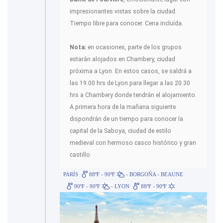
impresionantes vistas sobre la ciudad.
Tiempo libre para conocer. Cena incluída.
Nota:
en ocasiones, parte de los grupos
estarán alojados en Chambery, ciudad
próxima a Lyon. En estos casos, se saldrá a
las 19.00 hrs de Lyon para llegar a las 20.30
hrs a Chambery donde tendrán el alojamiento.
A primera hora de la mañana siguiente
dispondrán de un tiempo para conocer la
capital de la Saboya, ciudad de estilo
medieval con hermoso casco histórico y gran
castillo.
PARÍS
88ºF - 90ºF
- BORGOÑA - BEAUNE
90ºF - 90ºF
- LYON
88ºF - 90ºF