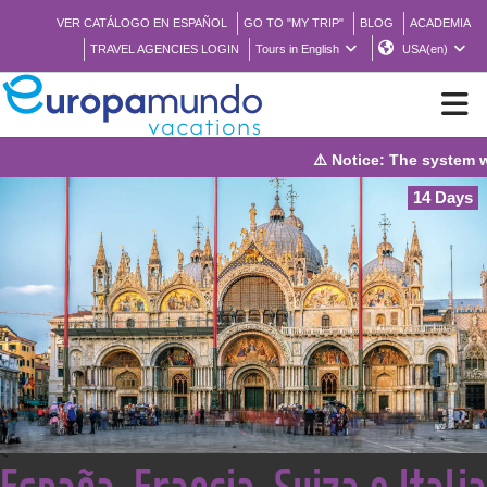
VER CATÁLOGO EN ESPAÑOL
GO TO "MY TRIP"
BLOG
ACADEMIA
TRAVEL AGENCIES LOGIN
Tours in English
USA(en)
⚠️ Notice: The system will be under mainte
NEW
14 Days
BROCHURE PDF
WHERE TO BUY
FEATURED
ABOUT US
<
España, Francia, Suiza e Italia