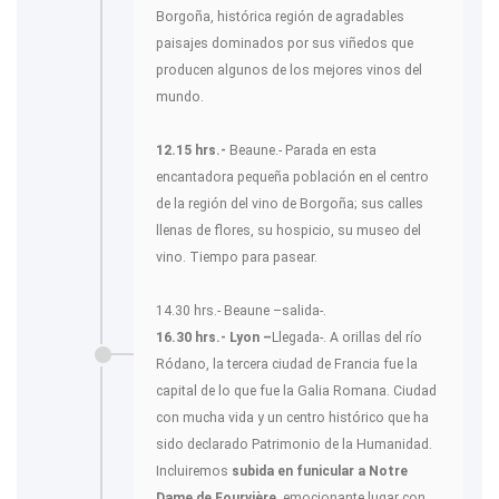
Borgoña, histórica región de agradables
paisajes dominados por sus viñedos que
producen algunos de los mejores vinos del
mundo.
12.15 hrs.-
Beaune.- Parada en esta
encantadora pequeña población en el centro
de la región del vino de Borgoña; sus calles
llenas de flores, su hospicio, su museo del
vino. Tiempo para pasear.
14.30 hrs.- Beaune –salida-.
16.30 hrs.- Lyon –
Llegada-. A orillas del río
Ródano, la tercera ciudad de Francia fue la
capital de lo que fue la Galia Romana. Ciudad
con mucha vida y un centro histórico que ha
sido declarado Patrimonio de la Humanidad.
Incluiremos
subida en funicular a Notre
Dame de Fourvière
, emocionante lugar con