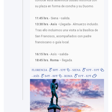
conocer esta laberíntica ciudad histórica con
su plaza en forma de concha y su Duomo.
11:45 hrs.
- Siena –salida.
13:30 hrs
.-
Asís
–Llegada-. Almuerzo incluido.
Tras ello incluimos una visita a la Basílica de
San Francisco, acompañados con padre
franciscano o guía local.
16:15 hrs
.- Asís –salida-
18:45 hrs.
Roma
– llegada.
FLORENCIA
88ºF - 93ºF
- SIENA
93ºF - 93ºF
- ASÍS
84ºF - 86ºF
- ROMA
81ºF - 82ºF