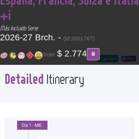
CONTACT
+i
Find your Tour
Más Incluido Serie
2026-27 Brch. -
(id:2601767)
$ 2.774
from
go back
Detailed
Itinerary
Día 1 - MIE.