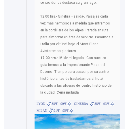
centro donde destaca su gran lago.
12.00 hrs.- Ginebra –salida-. Paisajes cada
vez más hermosos a medida que entramos
en la cordillera de los Alpes. Parada en ruta
para almorzar en área de servicio. Pasamos a
Italia
por el túnel bajo el Mont Blanc.
Avistaremos glaciares.
17.00 hrs.- Milán –
Llegada-. Con nuestro
guía iremos a la impresionante Plaza del
Duomo. Tiempo para pasear por su centro
histórico antes de trasladarnos al hotel
ubicado a las afueras del centro histórico de
la ciudad.
Cena incluida
.
LYON
88ºF - 90ºF
- GINEBRA
88ºF - 93ºF
-
MILÁN
91ºF - 95ºF