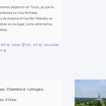
remos alojarnos en Tours, ya que la
Amboise es muy limitada.
 de invierno el Castillo Villandry se
ose en su lugar, como alternativa,
ideau.
- 59ºF
- TOURS
55ºF - 55ºF
- VILLANDRY
7ºF
au- Chambord- Limoges.-
ada: 310 km.