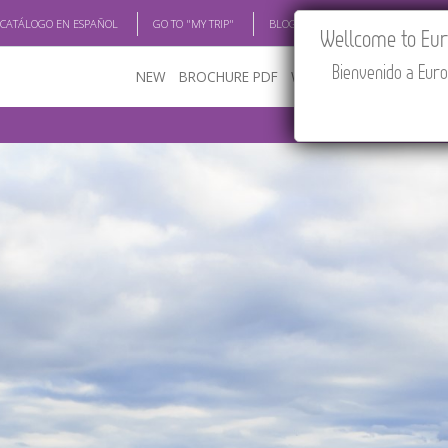
 CATÁLOGO EN ESPAÑOL
GO TO "MY TRIP"
BLOG
ACADEMIA
TRAV
Wellcome to Euro
Bienvenido a Euro
NEW
BROCHURE PDF
WHERE TO BUY
FEATU