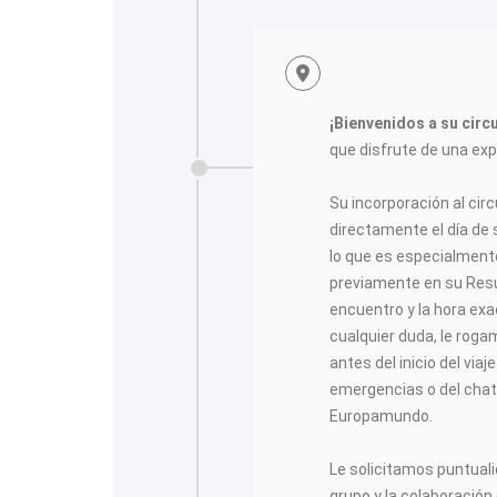
¡Bienvenidos a su cir
que disfrute de una expe
<
Su incorporación al cir
directamente el día de s
lo que es especialment
previamente en su Resu
encuentro y la hora exa
cualquier duda, le rog
antes del inicio del viaj
emergencias o del chat 
Europamundo.
Le solicitamos puntuali
grupo y la colaboración