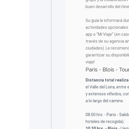
buen desarrollo del itine
Su guía le informará du
actividades opcionales.
app o “Mi Viaje” (en cas
través de su agencia an
ciudades). Le recomen
garantizar su disponib
viaje!
Paris - Blois - To
Distancia total realiz
el Valle del Loira, entre
y extensos viñedos, co
a lo largo del camino.
08.00 hrs. - Paris - Sal
hoteles de recogida).
10.30 hrs. - Blois
- Lleg