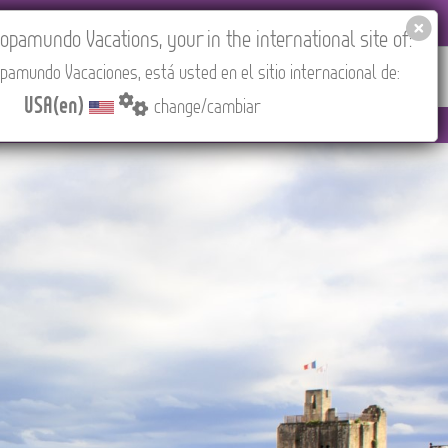
EL AGENCIES LOGIN
Tours in English
USA(en)
pamundo Vacations, your in the international site of:
pamundo Vacaciones, está usted en el sitio internacional de:
RED
ABOUT US
CONTACT
Find your Tour
USA(en)
change/cambiar