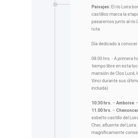
Paisajes:
El río Loira 
castillos marca la etap
pasaremos junto al río 
ruta.
Día dedicado a conocer 
08.00 hrs. - A primera 
tiempo libre en esta lo
mansión de Clos Lucé, l
Vinci durante sus últim
incluida)
10:30 hrs.
–
Amboise
. 
11.00 hrs.
–
Chenonce
esbelto castillo del Loi
Cher, afluente del Loir
magníficamente conserv