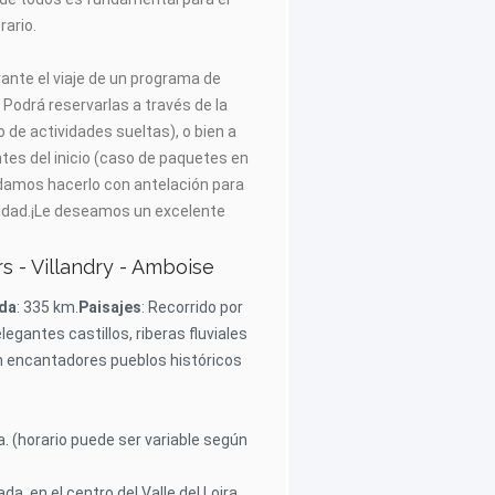
rario.
rante el viaje de un programa de
 Podrá reservarlas a través de la
o de actividades sueltas), o bien a
tes del inicio (caso de paquetes en
damos hacerlo con antelación para
ilidad.¡Le deseamos un excelente
urs - Villandry - Amboise
ada
: 335 km.
Paisajes
: Recorrido por
 elegantes castillos, riberas fluviales
n encantadores pueblos históricos
ida. (horario puede ser variable según
ada, en el centro del Valle del Loira,