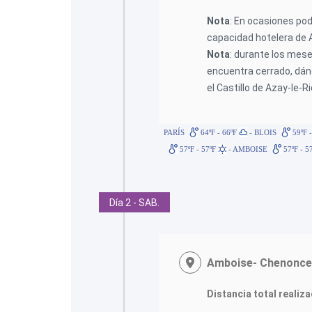
Nota
: En ocasiones pod
capacidad hotelera de 
Nota
: durante los meses
encuentra cerrado, dánd
el Castillo de Azay-le-R
PARÍS
64ºF - 66ºF
- BLOIS
59ºF 
57ºF - 57ºF
- AMBOISE
57ºF - 5
Día 2 - SAB.
Amboise- Chenonce
Distancia total realiz