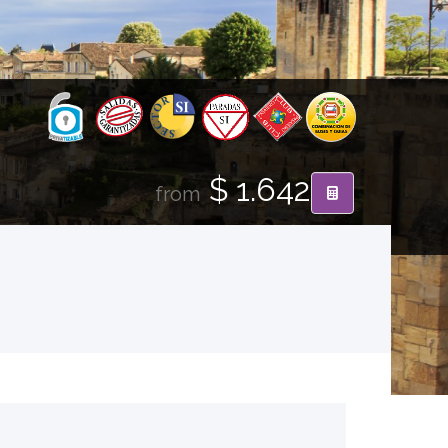
$ 1.642
from