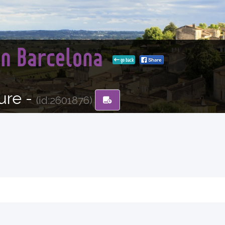
in Barcelona
go back
ure -
(id:2601876)