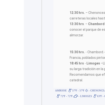
12:30 hrs.
– Chenonceau
carreteras locales has
13:30 hrs
. –
Chambord
conocer el parque de es
almorzar.
15:30 hrs.
- Chambord.- 
Francia, poblados pinto
18:45 hrs
-
Limoges
–Ll
su larga tradición en l
Recomendamos que efect
catedral.
AMBOISE
57ºF - 57ºF
- CHENONCE
72ºF - 72ºF
- LIMOGES
63ºF -