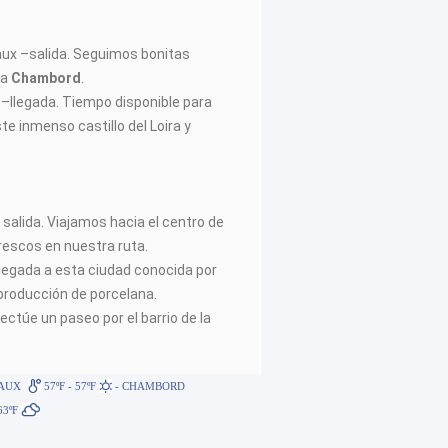
x –salida. Seguimos bonitas
ta
Chambord
.
–llegada. Tiempo disponible para
te inmenso castillo del Loira y
salida. Viajamos hacia el centro de
rescos en nuestra ruta.
egada a esta ciudad conocida por
a producción de porcelana.
úe un paseo por el barrio de la
AUX
57ºF - 57ºF
- CHAMBORD
 63ºF