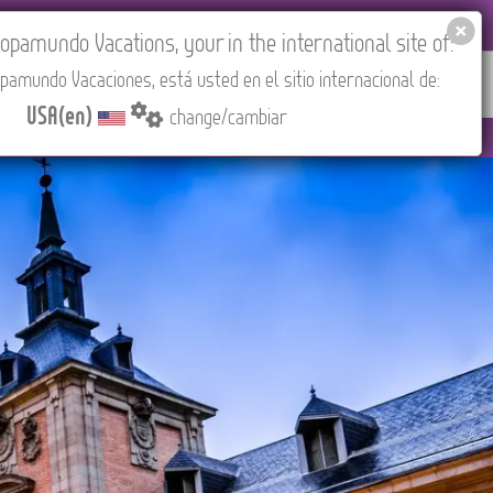
EL AGENCIES LOGIN
Tours in English
USA(en)
pamundo Vacations, your in the international site of:
pamundo Vacaciones, está usted en el sitio internacional de:
RED
ABOUT US
CONTACT
Find your Tour
USA(en)
change/cambiar
adrid).