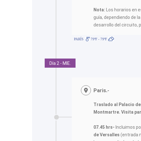
Nota:
Los horarios en es
guía, dependiendo de la 
desarrollo del circuito, 
PARÍS
79ºF - 79ºF
Día 2 - MIE.
Paris.-
Traslado al Palacio de
Montmartre. Visita pa
07.45 hrs-
Incluimos po
de Versalles
(entrada n