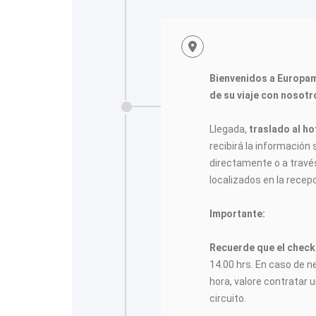
<
Bienvenidos a Europa
de su viaje con nosotr
Llegada,
traslado al ho
recibirá la información s
directamente o a través
localizados en la recepc
Importante:
Recuerde que el check-
14.00 hrs. En caso de n
hora, valore contratar u
circuito.