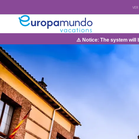
VER
⚠️ Notice: The system will be under maintenan