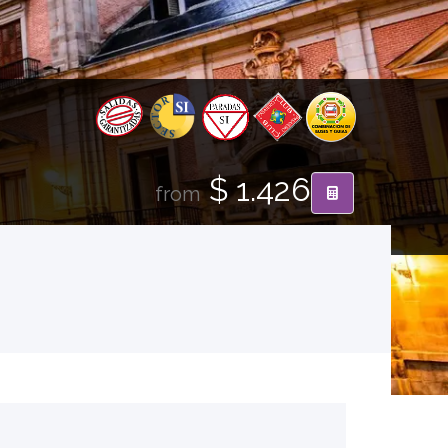
$ 1.426
from