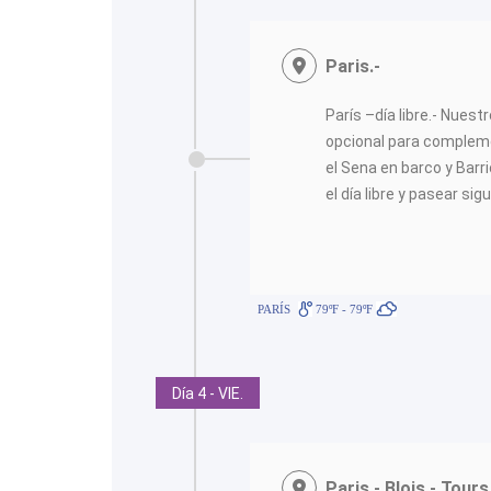
Paris.-
París –día libre.- Nuest
opcional para compleme
el Sena en barco y Barri
el día libre y pasear sig
PARÍS
79ºF - 79ºF
Día 4 - VIE.
Paris - Blois - Tour