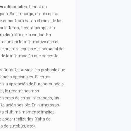
es adicionales
, tendrá su
egada. Sin embargo, el guía de su
 encontrará hasta el inicio de las
or lo tanto, tendrá tiempo libre
 disfrutar de la ciudad. En
ar un cartel informativo con el
de nuestro equipo y, el personal del
rle la información que necesite.
s
: Durante su viaje, es probable que
vidades opcionales. Si estas
 en la aplicación de Europamundo o
aje", le recomendamos
n caso de estar interesado, las
ntelación posible. En numerosas
ta el último momento implica
 poder realizarlas (falta de
as de autobús, etc).