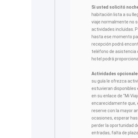
Si usted solicitó noch
habitación lista a su ll
viaje normalmente no se
actividades incluidas. P
hasta ese momento para
recepción podrá encontr
teléfono de asistencia 
hotel podrá proporciona
Actividades opcionale
su guía le ofrezca acti
estuvieran disponibles
en su enlace de "Mi Vi
encarecidamente que, e
reserve con la mayor a
ocasiones, esperar has
perder la oportunidad de
entradas, falta de plaz