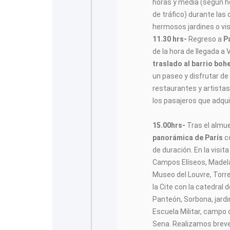
horas y media (según ho
de tráfico) durante las
hermosos jardines o visi
11.30 hrs-
Regreso a
P
de la hora de llegada 
traslado al barrio bo
un paseo y disfrutar de
restaurantes y artistas 
los pasajeros que adqu
15.00hrs-
Tras el alm
panorámica de París
co
de duración. En la visita
Campos Elíseos, Madelai
Museo del Louvre, Torre
la Cite con la catedral 
Panteón, Sorbona, jardi
Escuela Militar, campo d
Sena. Realizamos breves