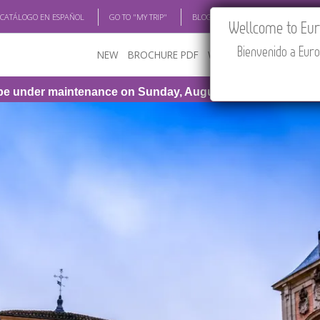
 CATÁLOGO EN ESPAÑOL
GO TO "MY TRIP"
BLOG
ACADEMIA
TRAV
Wellcome to Euro
Bienvenido a Euro
NEW
BROCHURE PDF
WHERE TO BUY
FEATU
ce on Sunday, August 9th, from 1:00 PM to 3:30 PM (CEST/M