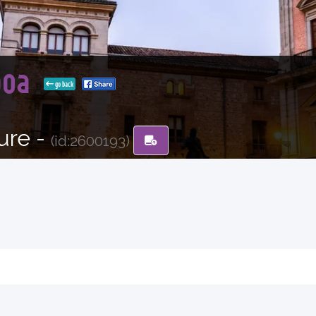
boa
go back
ure -
(id:2600193)