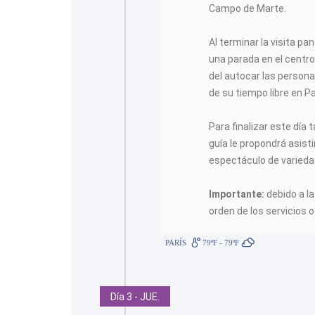
Campo de Marte.
Al terminar la visita pa
una parada en el centro
del autocar las person
de su tiempo libre en Pa
Para finalizar este día 
guía le propondrá asisti
espectáculo de varieda
Importante:
debido a la
orden de los servicios o
PARÍS
79ºF - 79ºF
Día 3 - JUE.