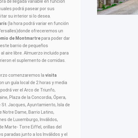
ra de llegada variable en función
 cuales podrá pasear por sus
tar su interior si lo desea.
arís
(la hora podrá variar en función
a Versalles)donde ofreceremos un
hemio de Montmartre
para poder dar
 este barrio de pequeños
al aire libre. Almuerzo incluido para
irieron el suplemento de comidas.
uerzo comenzaremos la
visita
n un guía local de 2 horas y media
 podrá ver el Arco de Triunfo,
ne, Plaza de la Concordia, Ópera,
 St. Jacques, Ayuntamiento, Isla de
de Notre Dame, Barrio Latino,
nes de Luxemburgo, Inválidos,
e Marte- Torre Eiffel, orillas del
 paradas junto a los Inválidos y el