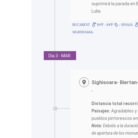
suprimirá la parada en 
Lulia.
BUCAREST
84ºF - 84ºF
- SINAIA
SIGHISOARA
Día 3 - MAR.
Sighisoara- Biertan
.
Distancia total recorr
Paisajes:
Agradables y
pueblos pintorescos en
Nota:
Debido a la duració
de apertura de los monu