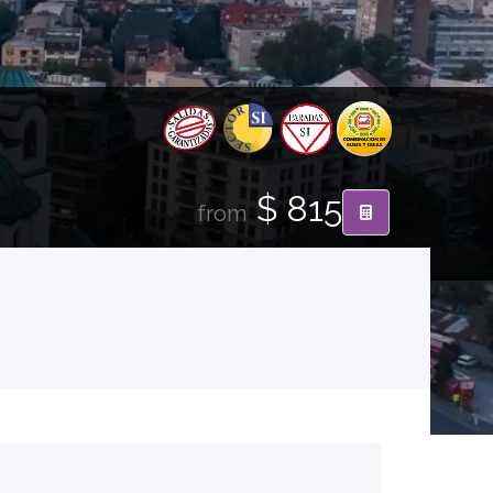
$ 815
from