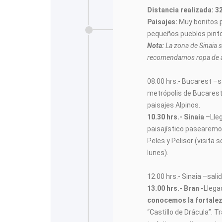
Distancia realizada: 3
Paisajes:
Muy bonitos 
pequeños pueblos pinto
Nota:
La zona de Sinaia 
recomendamos ropa de a
08.00 hrs.- Bucarest –s
metrópolis de Bucarest
paisajes Alpinos.
10.30 hrs.- Sinaia
–Lle
paisajístico pasearemos
Peles y Pelisor (visita s
lunes).
12.00 hrs.- Sinaia –sal
13.00 hrs.- Bran -
Llega
conocemos la fortale
“Castillo de Drácula”. T