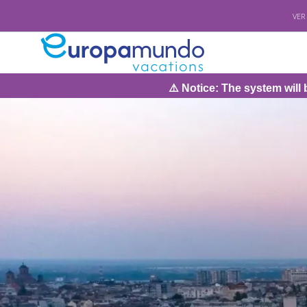
VER
⚠️ Notice: The system will be under maintena