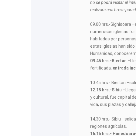
no se podrá visitar el inte
realizará una breve parad
09.00 hrs.-Sighisoara –
numerosas iglesias for
habitadas por personas
estas iglesias han sido
Humanidad, conoceremo
09.45 hrs.-Biertan –
Lle
fortificada,
entrada inc
10.45 hrs.- Biertan –sali
12.15 hrs.-Sibiu –
Llega
y cultural, fue capital d
vida, sus plazas y call
14.30 hrs.- Sibiu –sal
regiones agrícolas.
16.15 hrs.- Hunedoara