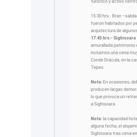
turístico y activo centr
15.30 hrs.- Bran –sali
fueron habitados por p
arquitectura de algunos
17.45 hrs.- Sighisoara
amurallada patrimonio 
incluimos una cena muy 
Conde Drácula, en la ca
Tepes.
Nota:
En ocasiones, debi
producen largas demoras
lo que provoca un retras
a Sighisoara.
Nota:
la capacidad hote
alguna fecha, el alojam
Sighisoara tras cena e