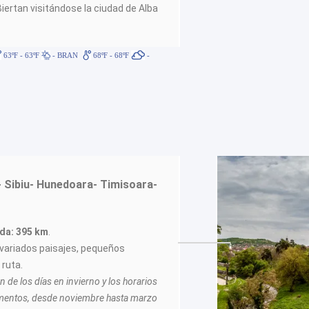
Biertan visitándose la ciudad de Alba
63ºF - 63ºF
- BRAN
68ºF - 68ºF
-
- Sibiu- Hunedoara- Timisoara-
ida: 395 km
.
 variados paisajes, pequeños
 ruta.
n de los días en invierno y los horarios
mentos, desde noviembre hasta marzo