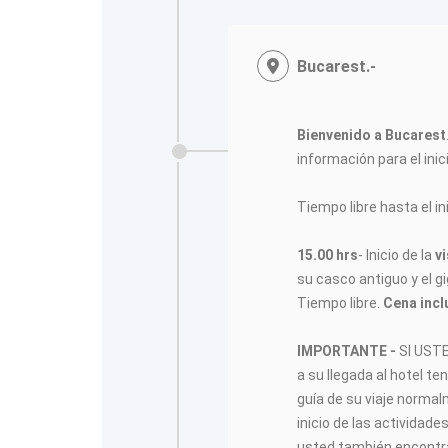
<
Bucarest.-
Bienvenido a Bucarest
información para el inici
Tiempo libre hasta el ini
15.00 hrs
- Inicio de la
v
su casco antiguo y el g
Tiempo libre.
Cena incl
IMPORTANTE -
SI UST
a su llegada al hotel te
guía de su viaje norma
inicio de las actividade
usted también encontra