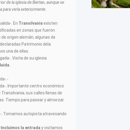
rior de la iglesia de Biertan, aunque se
a para verla exteriormente.
salida-. En
Transilvania
existen
tificadas en zonas que fueron
 de origen alemán, algunas de
 declaradas Patrimonio dela
s una de ellas.
gada-. Visita de su iglesia
luida
.
da-.-
da-. Importante centro económico
e Transilvania; sus calles llenas de
ejas. Tiempo para pasear y almorzar.
ida-. Tomamos autopista atravesando
-Incluimos la entrada
y visitamos