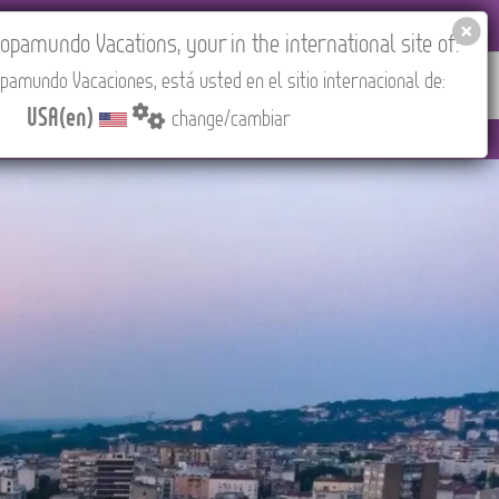
EL AGENCIES LOGIN
Tours in English
USA(en)
pamundo Vacations, your in the international site of:
pamundo Vacaciones, está usted en el sitio internacional de:
RED
ABOUT US
CONTACT
Find your Tour
USA(en)
change/cambiar
adrid).