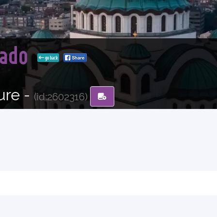
rado
go back
ure -
(id:2602316)