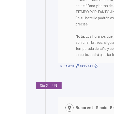
del teléfono y horas de
TIEMPO POR TANTO AN
En su hotel le podrán a
precise.
Nota:
Los horarios que 
son orientativos. El guí
temporada del año y con 
circuito, podrá ajustar l
BUCAREST
84ºF - 84ºF
Día 2 - LUN.
Bucarest- Sinaia- B