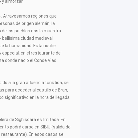
o y almorzar.
da-. Atravesamos regiones que
ersonas de origen alemán, la
 de los pueblos nos lo muestra.
- bellísima ciudad medieval
de la humanidad. Esta noche
especial, en el restaurante del
sa donde nació el Conde Vlad
do a la gran afluencia turística, se
 para acceder al castillo de Bran,
o significativo en la hora de llegada
lera de Sighisoara es limitada. En
iento podrá darse en SIBIU (salida de
n restaurante). En esos casos se