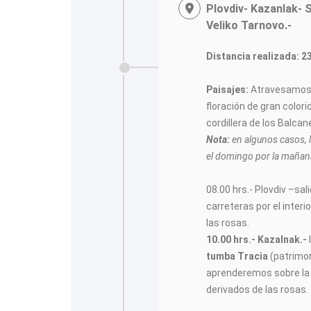
Plovdiv- Kazanlak- 
Veliko Tarnovo.-
Distancia realizada: 2
Paisajes:
Atravesamos e
floración de gran color
cordillera de los Balca
Nota:
en algunos casos, l
el domingo por la mañana
08.00 hrs.- Plovdiv –sa
carreteras por el interi
las rosas.
10.00 hrs.- Kazalnak.-
tumba Tracia
(patrimo
aprenderemos sobre la
derivados de las rosas.