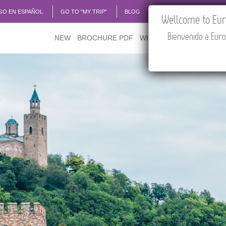
GO EN ESPAÑOL
GO TO "MY TRIP"
BLOG
ACADEMIA
TRAVEL
Wellcome to Euro
Bienvenido a Euro
NEW
BROCHURE PDF
WHERE TO BUY
FEATU