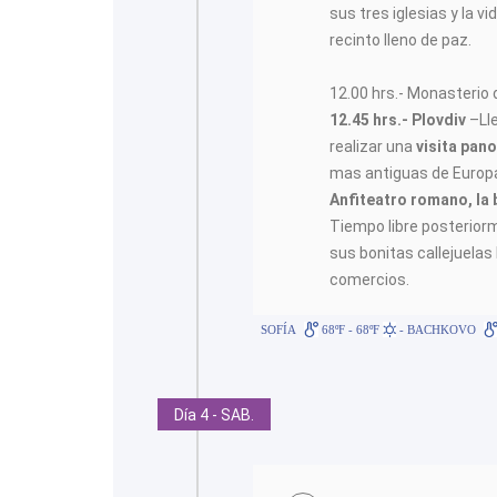
sus tres iglesias y la 
recinto lleno de paz.
12.00 hrs.- Monasterio 
12.45 hrs.- Plovdiv
–Ll
realizar una
visita pan
mas antiguas de Europ
Anfiteatro romano, la 
Tiempo libre posterior
sus bonitas callejuelas
comercios.
SOFÍA
68ºF - 68ºF
- BACHKOVO
Día 4 - SAB.