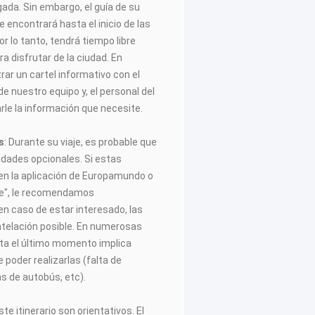
egada. Sin embargo, el guía de su
 encontrará hasta el inicio de las
or lo tanto, tendrá tiempo libre
 disfrutar de la ciudad. En
ar un cartel informativo con el
de nuestro equipo y, el personal del
rle la información que necesite.
s
: Durante su viaje, es probable que
vidades opcionales. Si estas
 en la aplicación de Europamundo o
aje", le recomendamos
n caso de estar interesado, las
ntelación posible. En numerosas
ta el último momento implica
 poder realizarlas (falta de
as de autobús, etc).
te itinerario son orientativos. El