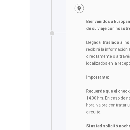
Bienvenidos a Europa
de su viaje con nosotr
<
Llegada,
traslado al ho
recibirá la información s
directamente o a través
localizados en la recepc
Importante:
Recuerde que el check-
14.00 hrs. En caso de n
hora, valore contratar u
circuito.
Si usted solicitó noch