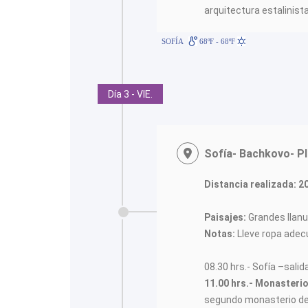
arquitectura estalinist
SOFÍA
68ºF - 68ºF
Día 3 - VIE.
Sofía- Bachkovo- Pl
Distancia realizada: 2
Paisajes:
Grandes llanu
Notas:
Lleve ropa adecu
08.30 hrs.- Sofía –salida
11.00 hrs.- Monaster
segundo monasterio de B