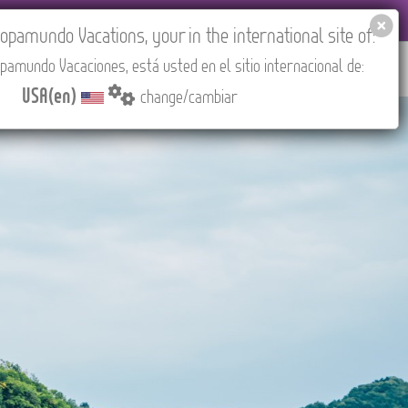
 AGENCIES LOGIN
Tours in English
USA(en)
pamundo Vacations, your in the international site of:
pamundo Vacaciones, está usted en el sitio internacional de:
RED
ABOUT US
CONTACT
Find your Tour
USA(en)
change/cambiar