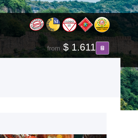
$ 1.611
from