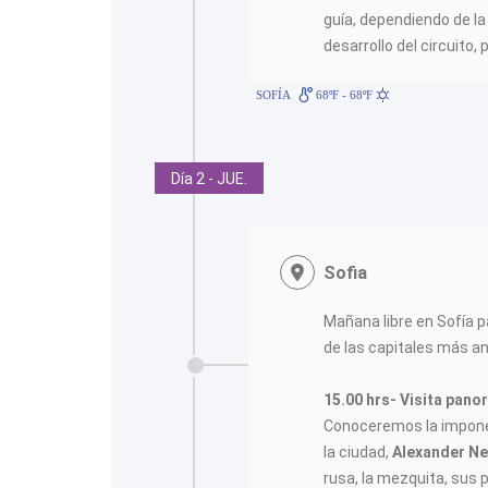
guía, dependiendo de la 
desarrollo del circuito, 
SOFÍA
68ºF - 68ºF
Día 2 - JUE.
Sofia
Mañana libre en Sofía p
de las capitales más a
15.00 hrs- Visita pano
Conoceremos la impone
la ciudad,
Alexander Ne
rusa, la mezquita, sus 