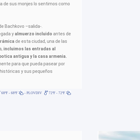
vida de sus monjes lo sentimos como
de Bachkovo –salida-.
egada y
almuerzo incluido
antes de
orámica
de esta ciudad, una de las
a,
incluimos las entradas al
botica antigua y la casa armenia.
mente para que pueda pasear por
 históricas y sus pequeños
68ºF - 68ºF
- PLOVDIV
72ºF - 72ºF