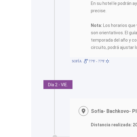
En su hotel le podrán a
precise.
Nota:
Los horarios que 
son orientativos. El guí
temporada del año y con 
circuito, podrá ajustar l
SOFÍA
77ºF - 77ºF
Día 2 - VIE.
Sofía- Bachkovo- Pl
Distancia realizada: 2