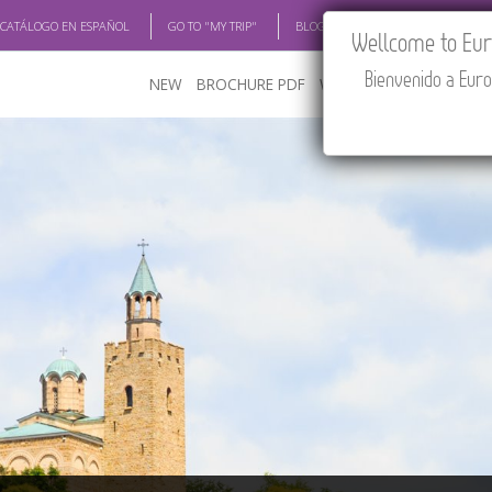
 CATÁLOGO EN ESPAÑOL
GO TO "MY TRIP"
BLOG
ACADEMIA
TRAV
Wellcome to Euro
Bienvenido a Euro
NEW
BROCHURE PDF
WHERE TO BUY
FEATU