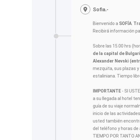
Sofia.-
Bienvenido a
SOFÍA
.
Tr
Recibirá información par
<
Sobre las 15.00 hrs (ho
de la capital de Bulgar
Alexander Nevski (entr
mezquita, sus plazas y
estaliniana. Tiempo lib
IMPORTANTE
- SI US
a su llegada al hotel te
guía de su viaje norma
inicio de las actividade
usted también encontra
del teléfono y horas de
TIEMPO POR TANTO AN