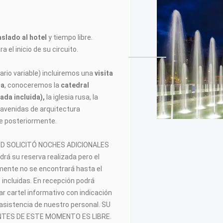
aslado al hotel
y tiempo libre.
a el inicio de su circuito.
rario variable) incluiremos una
visita
ia
, conoceremos la
catedral
ada incluida),
la iglesia rusa, la
 avenidas de arquitectura
re posteriormente.
TED SOLICITÓ NOCHES ADICIONALES
ndrá su reserva realizada pero el
lmente no se encontrará hasta el
s incluidas. En recepción podrá
r cartel informativo con indicación
 asistencia de nuestro personal. SU
TES DE ESTE MOMENTO ES LIBRE.