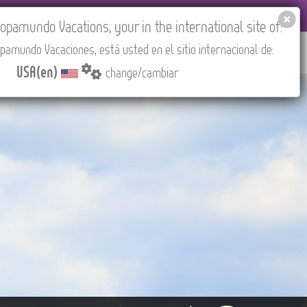
EL AGENCIES LOGIN
Tours in English
USA(en)
pamundo Vacations, your in the international site of:
pamundo Vacaciones, está usted en el sitio internacional de:
RED
ABOUT US
CONTACT
Find your Tour
USA(en)
change/cambiar