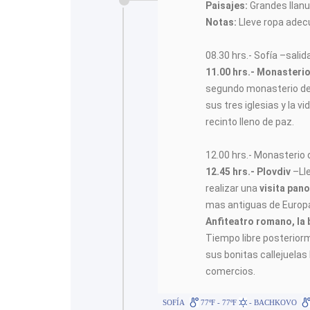
Paisajes:
Grandes llanu
Notas:
Lleve ropa adecu
08.30 hrs.- Sofía –salida
11.00 hrs.- Monaster
segundo monasterio de B
sus tres iglesias y la 
recinto lleno de paz.
12.00 hrs.- Monasterio 
12.45 hrs.- Plovdiv
–Ll
realizar una
visita pan
mas antiguas de Europ
Anfiteatro romano, la 
Tiempo libre posterior
sus bonitas callejuelas
comercios.
SOFÍA
77ºF - 77ºF
- BACHKOVO