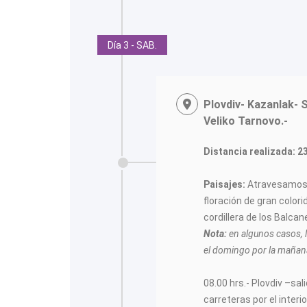
Día 3 - SAB.
Plovdiv- Kazanlak- 
Veliko Tarnovo.-
Distancia realizada: 2
Paisajes:
Atravesamos e
floración de gran color
cordillera de los Balca
Nota:
en algunos casos, l
el domingo por la mañana
08.00 hrs.- Plovdiv –sa
carreteras por el interi