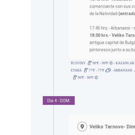
comerciante con sus cas
de la Natividad
(entrada
17.45 hrs.- Arbanassi –
18.00 hrs.- Veliko Tar
antigua capital de Bul
pintoresco junto a su b
PLOVDIV
90ºF - 90ºF
- KAZANLAK
ETARA
77ºF - 77ºF
- ARBANASSI
90ºF - 90ºF
Día 4 - DOM.
Veliko Tarnovo- Dim