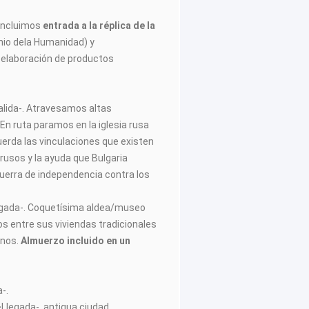
Incluimos
entrada a la réplica de la
nio dela Humanidad) y
 elaboración de productos
alida-. Atravesamos altas
En ruta paramos en la iglesia rusa
erda las vinculaciones que existen
 rusos y la ayuda que Bulgaria
guerra de independencia contra los
egada-. Coquetísima aldea/museo
s entre sus viviendas tradicionales
anos.
Almuerzo incluido en un
a-.
–
Llegada-, antigua ciudad