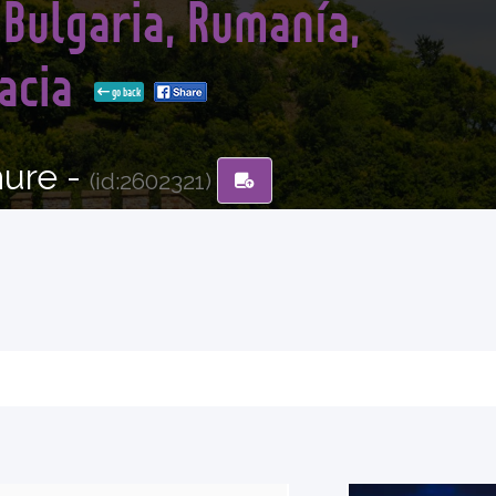
 Bulgaria, Rumanía,
oacia
go back
hure -
(id:2602321)