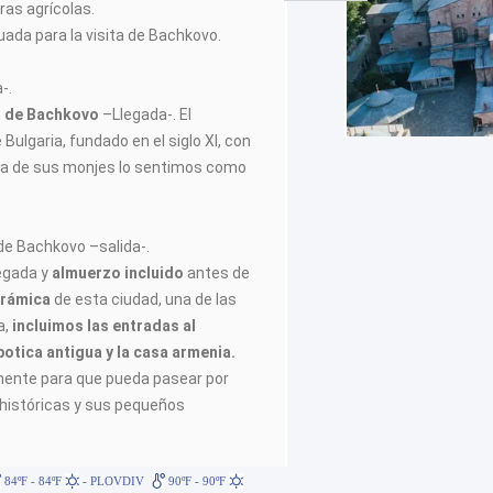
ras agrícolas.
ada para la visita de Bachkovo.
-.
io de Bachkovo
–Llegada-. El
ulgaria, fundado en el siglo XI, con
vida de sus monjes lo sentimos como
de Bachkovo –salida-.
egada y
almuerzo incluido
antes de
orámica
de esta ciudad, una de las
a,
incluimos las entradas al
botica antigua y la casa armenia.
mente para que pueda pasear por
 históricas y sus pequeños
84ºF - 84ºF
- PLOVDIV
90ºF - 90ºF