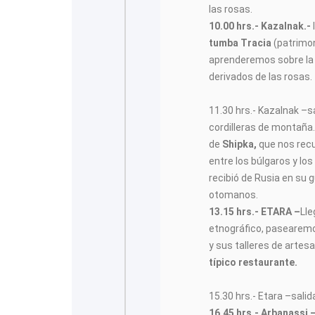
las rosas.
10.00 hrs.- Kazalnak.-
tumba Tracia
(patrimo
aprenderemos sobre la
derivados de las rosas.
11.30 hrs.- Kazalnak –s
cordilleras de montaña.
de
Shipka,
que nos recu
entre los búlgaros y los
recibió de Rusia en su 
otomanos.
13.15 hrs.- ETARA –
Ll
etnográfico, pasearemo
y sus talleres de artes
típico restaurante.
15.30 hrs.- Etara –salid
16.45 hrs.- Arbanassi 