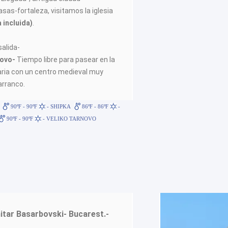
as-fortaleza, visitamos la iglesia
 incluida)
.
salida-
novo-
Tiempo libre para pasear en la
garia con un centro medieval muy
arranco.
90ºF - 90ºF
- SHIPKA
86ºF - 86ºF
-
90ºF - 90ºF
- VELIKO TARNOVO
itar Basarbovski- Bucarest.-