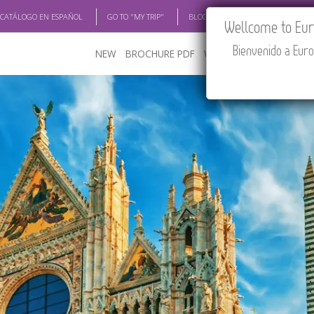
 CATÁLOGO EN ESPAÑOL
GO TO "MY TRIP"
BLOG
ACADEMIA
TRAV
Wellcome to Euro
Bienvenido a Euro
NEW
BROCHURE PDF
WHERE TO BUY
FEATU