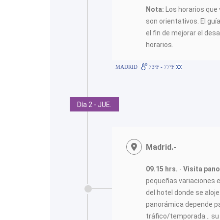
Nota:
Los horarios que 
son orientativos. El guí
el fin de mejorar el desa
horarios.
MADRID
73ºF - 77ºF
Día 2 - JUE.
Madrid.-
09.15 hrs.
-
Visita pan
pequeñas variaciones e
del hotel donde se aloje.
panorámica depende pa
tráfico/temporada... su