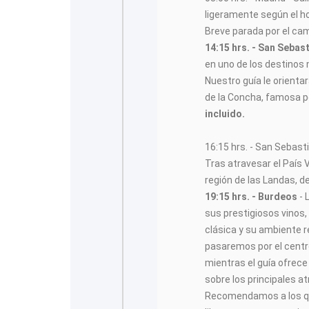
ligeramente según el ho
Breve parada por el ca
14:15 hrs. -
San Sebast
en uno de los destinos
Nuestro guía le orientar
de la Concha, famosa p
incluido.
16:15 hrs. - San Sebast
Tras atravesar el País
región de las Landas, de
19:15 hrs. -
Burdeos
- 
sus prestigiosos vinos,
clásica y su ambiente r
pasaremos por el centr
mientras el guía ofrece
sobre los principales at
Recomendamos a los qu