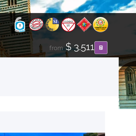
$ 3.511
from