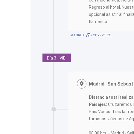
con mucha vida. Inclui
Regreso al hotel. Nuest
opcional asistir al final
flamenco.
MADRID
73ºF - 77ºF
Día 3 - VIE.
Madrid- San Sebast
Distancia total realiza
Paisajes:
Cruzaremos la
País Vasco. Tras la fro
famosos viñedos de Aq
08:00 hrs. - Madrid - Sal