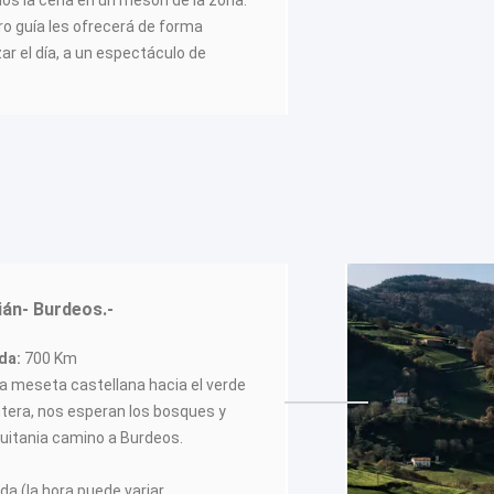
mos la cena en un mesón de la zona.
ro guía les ofrecerá de forma
izar el día, a un espectáculo de
ián- Burdeos.-
da:
700 Km
 meseta castellana hacia el verde
ntera, nos esperan los bosques y
uitania camino a Burdeos.
ida (la hora puede variar