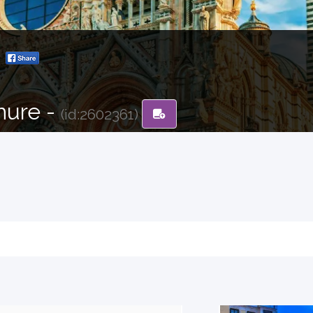
hure -
(id:2602361)