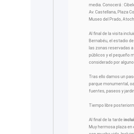
media. Conocerá : Cibele
Av. Castellana, Plaza Co
Museo del Prado, Atocha
Al final de la visita inc
Bernabéu, el estadio d
las zonas reservadas a 
públicos y el pequeño 
considerado por alguno
Tras ello damos un pase
parque monumental, oas
fuentes, paseos y jardi
Tiempo libre posteriorm
Al final de la tarde
inclu
Muy hermosa plaza en e