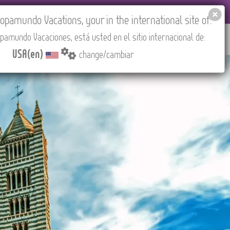
EL AGENCIES LOGIN
Tours in English
USA(en)
pamundo Vacations, your in the international site of:
pamundo Vacaciones, está usted en el sitio internacional de:
RED
ABOUT US
CONTACT
Find your Tour
USA(en)
change/cambiar