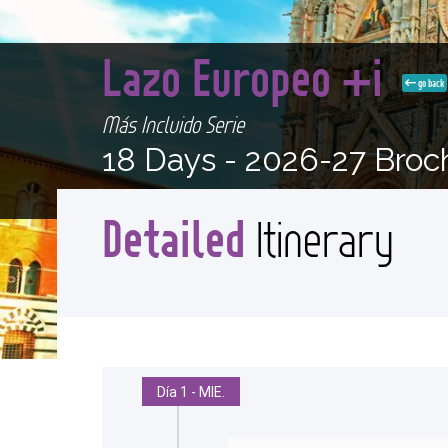
Lazo Europeo +i
go back
Más Incluido Serie
18 Days -
2026-27 Broc
Detailed
Itinerary
Día 1 - MIE.
<