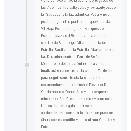
visita conoceremos la capital portuguesa de
las 7 colinas, las callejuelas y los azulejos, de
la "Saudade" y la luz atlántica. Pasaremos
por los siguientes puntos: parque Eduardo
VII, Baja Pombalina (plaza Marqués de
Pombal, plaza del Rossío con vistas del
castillo de San Jorge, Alfama), barrio de la
Estrella, Basílica de la Estrella, Monumento a
los Descubrimientos, Torre de Belén,
Monasterio de los Jerónimos. La visita
finalizará en el centro de la ciudad. Tarde libre
para seguir conociendo la ciudad. Le
recomendamos que tomen el Elevador Da
Gloria hasta el Barrio Alto y se acerquen al
mirador de San Pedro con bellas vistas sobre
Lisboa. Nuestro guía le ofrecerá
opcionalmente conocer los bonitos pueblos
Sintra con su castillo y junto al mar Cascáis y
Estoril.