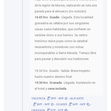
de la región de Murcia, realizando en ruta una
parada para el almuerzo (no incluido).
16:45 hrs. Guadix
- Llegada. Esta localidad
granadina es célebre por sus singulares
casas cueva habitadas, que confieren un
carácter único a sus barrios. Su centro
histórico reúne joyas como la catedral
renacentista y miradores con vistas
incomparables a Sierra Nevada. Tiempo libre
para pasear y descubrir sus tradiciones.
18:30 hrs. Guadix - Salida. Breve trayecto
hasta nuestro destino final.
19:30 hrs. Granada
- Llegada. Instalación en
el hotel y
cena incluida.
VALENCIA
90ºF - 90ºF
- ALICANTE
86ºF - 90ºF
- GUADIX
84ºF - 84ºF
-
GRANADA
82ºF - 82ºF