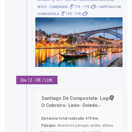
JESUS - CAMBADOS
77ºF - 77ºF
- SANTIAGO DE
COMPOSTELA
73ºF - 77ºF
Día 12 - VIE / LUN.
Santiago De Compostela- Lugo-
O Cebreiro- León- Oviedo.-
Distancia total realizada: 475 km.
Paisajes:
Atractivos paisajes verdes, aldeas.