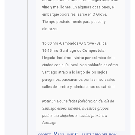
vino y mejillones
. En algunas ocasiones, el
embarque podrá realizarse en O Grove.
Tiempo posteriormente para pasear y
almorzar.
16:00 hrs
-Cambados/O Grove.- Salida.
16:45 hrs
-
Santiago de Compostela
.-
Llegada. Incluimos
visita panorámica
de la
ciudad con guía local. Nos hablarán de cómo
Santiago atrajo a lo largo de los siglos
peregrinos, pasearemos por las medievales
calles del centro y admiraremos su catedral.
Nota:
En alguna fecha (celebración del día de
Santiago especialmente) nuestros grupos
podrán ser alojados en ciudad próxima a
Santiago.
OPORTO
82ºF - 84ºF
- SANTUARIO DEL BOM