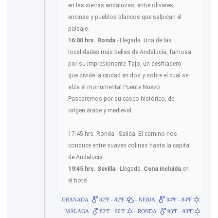
en las sierras andaluzas, entre olivares,
encinas y pueblos blancos que salpican el
paisaje.
16:00 hrs. Ronda
- Llegada. Una de las
localidades más bellas de Andalucía, famosa
por su impresionante Tajo, un desfiladero
que divide la ciudad en dos y sobre el cual se
alza el monumental Puente Nuevo.
Pasearemos por su casco histórico, de
origen árabe y medieval.
17:45 hrs. Ronda - Salida. El camino nos
conduce entre suaves colinas hasta la capital
de Andalucía.
19:45 hrs. Sevilla
- Llegada.
Cena incluida
en
el hotel.
GRANADA
82ºF - 82ºF
- NERJA
84ºF - 84ºF
- MÁLAGA
82ºF - 90ºF
- RONDA
93ºF - 93ºF