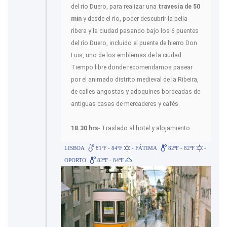
del río Duero, para realizar una
travesía de 50
min
y desde el río, poder descubrir la bella
ribera y la ciudad pasando bajo los 6 puentes
del río Duero, incluido el puente de hierro Don
Luis, uno de los emblemas de la ciudad.
Tiempo libre donde recomendamos pasear
por el animado distrito medieval de la Ribeira,
de calles angostas y adoquines bordeadas de
antiguas casas de mercaderes y cafés.
18.30 hrs
- Traslado al hotel y alojamiento.
LISBOA
81ºF - 84ºF
- FÁTIMA
82ºF - 82ºF
-
OPORTO
82ºF - 84ºF