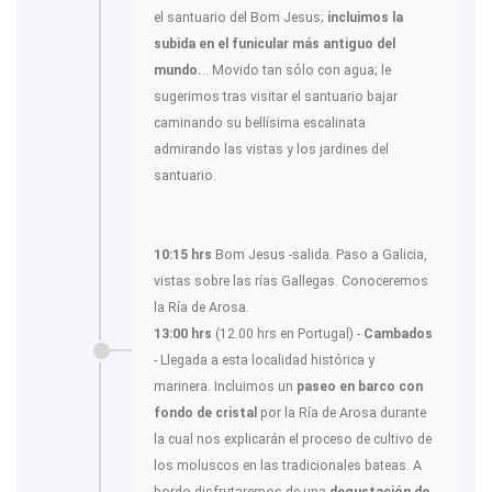
el santuario del Bom Jesus;
incluimos la
subida en el funicular más antiguo del
mundo.
.. Movido tan sólo con agua; le
sugerimos tras visitar el santuario bajar
caminando su bellísima escalinata
admirando las vistas y los jardines del
santuario.
10:15 hrs
Bom Jesus -salida. Paso a Galicia,
vistas sobre las rías Gallegas. Conoceremos
la Ría de Arosa.
13:00 hrs
(12.00 hrs en Portugal) -
Cambados
- Llegada a esta localidad histórica y
marinera. Incluimos un
paseo en barco
con
fondo de cristal
por la Ría de Arosa durante
la cual nos explicarán el proceso de cultivo de
los moluscos en las tradicionales bateas. A
bordo disfrutaremos de una
degustación de