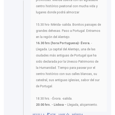
provincias. Mérida cuenta con un agradable
centro histórico peatonal con mucha vida y
lugares donde podrá almorzar
15.30 hrs- Mérida- salida. Bonitos paisajes de
grandes dehesas. Paso a Portugal. Entramos
en la región del Alentejo.
16.30 hrs (hora Portuguesa)- Évora.
-
Llegada. La capital del Alentejo, una de las
ciudades más antiguas de Portugal que ha
sido declarada por la Unesco Patrimonio de
la Humanidad. Tiempo para pasear por el
centro histórico con sus calles blancas, su
catedral, sus antiguas iglesias, sabor del sur
de Portugal.
18.30 hrs. - Évora. -salida.
20.00 hrs. - Lisboa
– Llegada, alojamiento.
SEVILLA
97ºF - 100ºF
- MÉRIDA