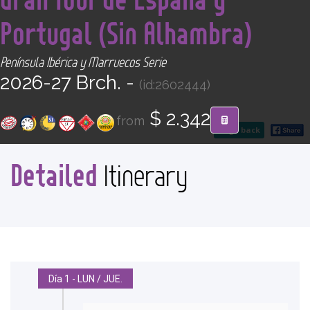
CONTACT
Portugal (Sin Alhambra)
Find your Tour
Península Ibérica y Marruecos Serie
2026-27 Brch. -
(id:2602444)
$ 2.342
from
go back
Detailed
Itinerary
Día 1 - LUN / JUE.