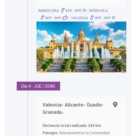
BARCELONA
84ºF - 90ºF
- PEÑÍSCOLA
86ºF - 86ºF
- VALENCIA
90ºF - 90ºF
Día 4 - JUE / DOM.
Valencia- Alicante- Guadix-
Granada.-
Distancia total realizada: 524 km.
Paisajes:
Atravesaremos la Comunidad