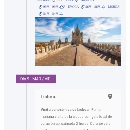
99ºF - 99ºF
- ÉVORA
86ºF - 86ºF
- LISBOA
81ºF - 84ºF
Día 9 - MAR / VIE.
Lisboa.-
Visita panorámica de Lisboa.
- Por la
mañana visita de la ciudad con guia local de
duración aproximada 2 horas. Durante esta