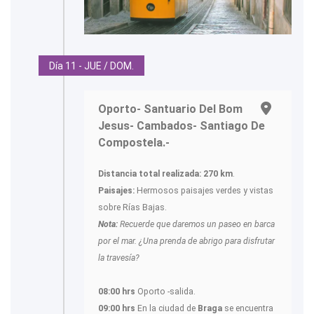
Día 11 - JUE / DOM.
Oporto- Santuario Del Bom
Jesus- Cambados- Santiago De
Compostela.-
Distancia total realizada: 270 km
.
Paisajes:
Hermosos paisajes verdes y vistas
sobre Rías Bajas.
Nota:
Recuerde que daremos un paseo en barca
por el mar. ¿Una prenda de abrigo para disfrutar
la travesía?
08:00 hrs
Oporto -salida.
09:00 hrs
En la ciudad de
Braga
se encuentra