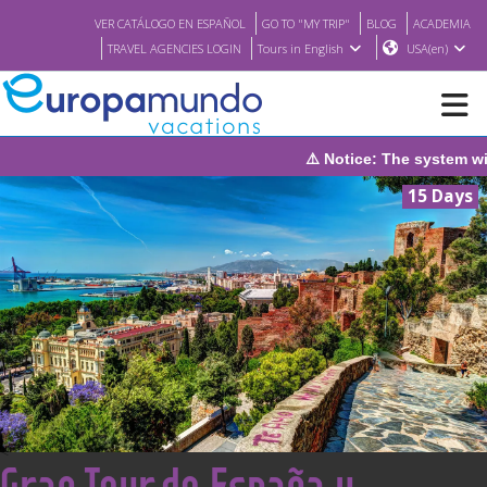
VER CATÁLOGO EN ESPAÑOL
GO TO "MY TRIP"
BLOG
ACADEMIA
TRAVEL AGENCIES LOGIN
Tours in English
USA(en)
⚠️ Notice: The system will be under mainten
NEW
15 Days
BROCHURE PDF
WHERE TO BUY
FEATURED
ABOUT US
<
Gran Tour de España y