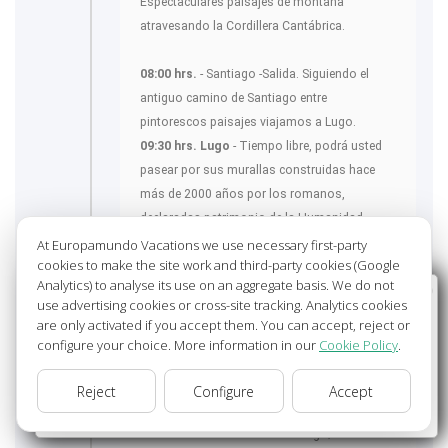
Espectaculares paisajes de montaña
atravesando la Cordillera Cantábrica.
08:00 hrs.
- Santiago -Salida. Siguiendo el
antiguo camino de Santiago entre
pintorescos paisajes viajamos a Lugo.
09:30 hrs. Lugo
- Tiempo libre, podrá usted
pasear por sus murallas construidas hace
más de 2000 años por los romanos,
declaradas patrimonio de la Humanidad.
At Europamundo Vacations we use necessary first-party
cookies to make the site work and third-party cookies (Google
10:30 hrs. Lugo -Salida. Viajamos hacia
Analytics) to analyse its use on an aggregate basis. We do not
Castilla. en nuestra ruta efectuamos una
Wellcome to Europamundo Vacations, your in the
use advertising cookies or cross-site tracking. Analytics cookies
parada en
O Cebreiro
, pequeña aldea gallega
international site of:
are only activated if you accept them. You can accept, reject or
de piedra que nos muestra la forma de vida
configure your choice. More information in our
Cookie Policy
.
Bienvenido a Europamundo Vacaciones, está usted en el
tradicional de esta región.
sitio internacional de:
13.45 hrs. -León.
- Tiempo para almorzar y
Reject
Configure
Accept
USA(en)
change/cambiar
pasear por la histórica capital leonesa,
ubicada en el Camino de Santiago; destaca su