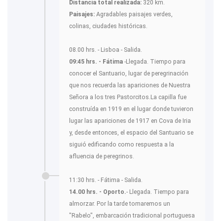
Distancia total realizada:
320 km.
Paisajes:
Agradables paisajes verdes,
colinas, ciudades históricas.
08.00 hrs. - Lisboa - Salida.
09:45 hrs. - Fátima
-Llegada. Tiempo para
conocer el Santuario, lugar de peregrinación
que nos recuerda las apariciones de Nuestra
Señora a los tres Pastorcitos.La capilla fue
construída en 1919 en el lugar donde tuvieron
lugar las apariciones de 1917 en Cova de Iria
y, desde entonces, el espacio del Santuario se
siguió edificando como respuesta a la
afluencia de peregrinos.
11:30 hrs. - Fátima - Salida.
14.00 hrs. - Oporto.
- Llegada. Tiempo para
almorzar. Por la tarde tomaremos un
"Rabelo", embarcación tradicional portuguesa