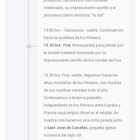
población, famosa por sus murallas
medievales, su impresionante castillo y el
pintoresco barrio histórico “la cité”.
14:00 hrs.– Carcasona –salida. Continuamos
hacia la cordillera de los Pirineos.
15.30 hrs- Foix
. Breve parada para pasear por
la ciudad medieval dominada por su
impresionante castillo de los condes de Foix.
16.30 hrs- Foix, salida. Seguimos hacia las
altas montañas de los Pirineos, con muchas
de sus cumbres nevadas todo el año.
Continuamos a Andorra pequeño
independiente de los Pirineos entre España y
Francia cuya lengua oficial es el catalán. En
nuestra ruta hacemos una corta parada junto
a
Sant Joan de Caselles,
pequeña iglesia
romanica del siglo XII.