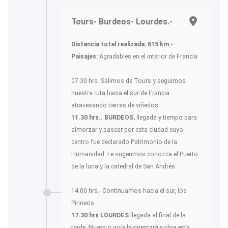
Tours- Burdeos- Lourdes.-
Distancia total realizada: 615 km.
-
Paisajes:
Agradables en el interior de Francia
07.30 hrs. Salimos de Tours y seguimos
nuestra ruta hacia el sur de Francia
atravesando tierras de viñedos.
11.30 hrs.. BURDEOS,
llegada y tiempo para
almorzar y pasear por esta ciudad cuyo
centro fue declarado Patrimonio de la
Humanidad. Le sugerimos conozca el Puerto
de la luna y la catedral de San Andrés.
14.00 hrs.- Continuamos hacia el sur, los
Pirineos.
17.30 hrs LOURDES
llegada al final de la
tarde. Nuestro guía le orientará sobre esta