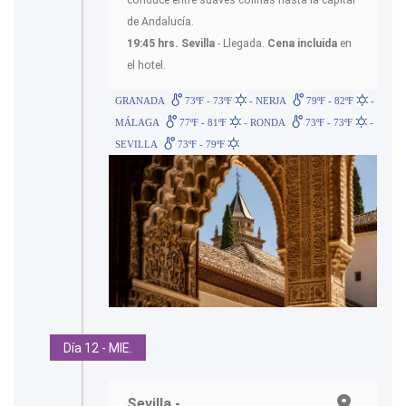
de Andalucía.
19:45 hrs. Sevilla
- Llegada.
Cena incluida
en
el hotel.
GRANADA
73ºF - 73ºF
- NERJA
79ºF - 82ºF
-
MÁLAGA
77ºF - 81ºF
- RONDA
73ºF - 73ºF
-
SEVILLA
73ºF - 79ºF
Día 12 - MIE.
Sevilla.-