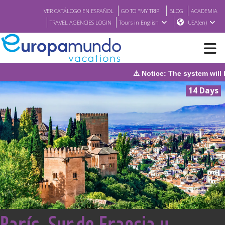
VER CATÁLOGO EN ESPAÑOL
GO TO "MY TRIP"
BLOG
ACADEMIA
TRAVEL AGENCIES LOGIN
Tours in English
USA(en)
⚠️ Notice: The system will be under maintena
NEW
14 Days
BROCHURE PDF
WHERE TO BUY
FEATURED
ABOUT US
<
París, Sur de Francia y