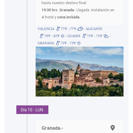
hasta nuestro destino final.
19:30 hrs. Granada
- Llegada. Instalación en
el hotel y
cena incluida.
VALENCIA
77ºF - 77ºF
- ALICANTE
79ºF - 82ºF
- GUADIX
75ºF - 75ºF
-
GRANADA
73ºF - 73ºF
Día 10 - LUN.
Granada.-