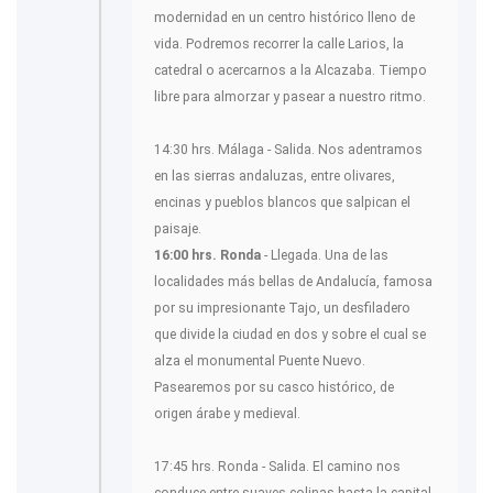
modernidad en un centro histórico lleno de
vida. Podremos recorrer la calle Larios, la
catedral o acercarnos a la Alcazaba. Tiempo
libre para almorzar y pasear a nuestro ritmo.
14:30 hrs. Málaga - Salida. Nos adentramos
en las sierras andaluzas, entre olivares,
encinas y pueblos blancos que salpican el
paisaje.
16:00 hrs. Ronda
- Llegada. Una de las
localidades más bellas de Andalucía, famosa
por su impresionante Tajo, un desfiladero
que divide la ciudad en dos y sobre el cual se
alza el monumental Puente Nuevo.
Pasearemos por su casco histórico, de
origen árabe y medieval.
17:45 hrs. Ronda - Salida. El camino nos
conduce entre suaves colinas hasta la capital