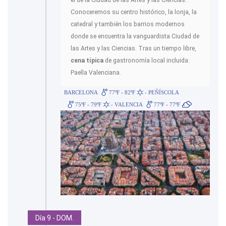
el de la Ciudad de las Artes y las Ciencias.
Conoceremos su centro histórico, la lonja, la
catedral y también los barrios modernos
donde se encuentra la vanguardista Ciudad de
las Artes y las Ciencias. Tras un tiempo libre,
cena típica
de gastronomía local incluida:
Paella Valenciana.
BARCELONA
77ºF - 82ºF
- PEÑÍSCOLA
75ºF - 79ºF
- VALENCIA
77ºF - 77ºF
Día 9 - DOM.