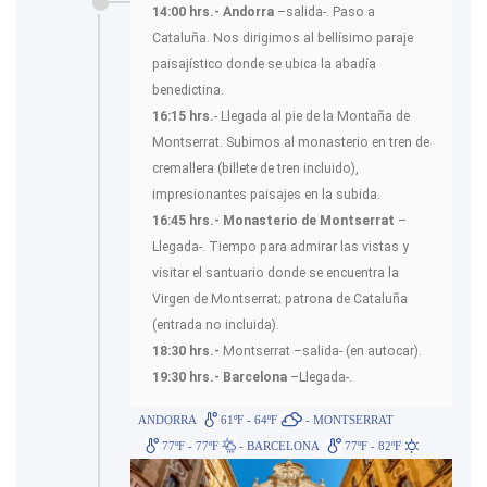
14:00 hrs.- Andorra
–salida-. Paso a
Cataluña. Nos dirigimos al bellísimo paraje
paisajístico donde se ubica la abadía
benedictina.
16:15 hrs.
- Llegada al pie de la Montaña de
Montserrat. Subimos al monasterio en tren de
cremallera (billete de tren incluido),
impresionantes paisajes en la subida.
16:45 hrs.- Monasterio de Montserrat
–
Llegada-. Tiempo para admirar las vistas y
visitar el santuario donde se encuentra la
Virgen de Montserrat; patrona de Cataluña
(entrada no incluida).
18:30 hrs.-
Montserrat –salida- (en autocar).
19:30 hrs.- Barcelona
–Llegada-.
ANDORRA
61ºF - 64ºF
- MONTSERRAT
77ºF - 77ºF
- BARCELONA
77ºF - 82ºF