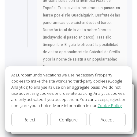
de María Luisa con la hermosa Plaza de
España. Tras la visita incluimos un
paseo en
barco por el río Guadalquivir.
¡Disfrute de las
panorámicas que existen desde el barco!.
Duración total de la visita sobre 3 horas
(incluyendo el paseo en barco). Tras ello,
tiempo libre. El guía le ofrecerá la posibilidad
de visitar opcionalmente la Catedral de Sevilla
y por la noche de asistir a un popular tablao
flamenco.
At Europamundo Vacations we use necessary first-party
SEVILLA
73ºF - 79ºF
cookies to make the site work and third-party cookies (Google
Analytics) to analyse its use on an aggregate basis. We do not
Wellcome to Europamundo Vacations, your in the
use advertising cookies or cross-site tracking. Analytics cookies
international site of:
are only activated if you accept them. You can accept, reject or
configure your choice. More information in our
Cookie Policy
.
Bienvenido a Europamundo Vacaciones, está usted en el
sitio internacional de:
Reject
Configure
Accept
USA(en)
change/cambiar