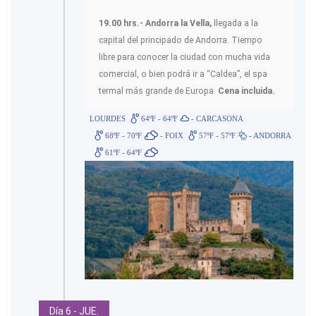
19.00 hrs.- Andorra la Vella,
llegada a la
capital del principado de Andorra. Tiempo
libre para conocer la ciudad con mucha vida
comercial, o bien podrá ir a “Caldea”, el spa
termal más grande de Europa.
Cena incluida.
LOURDES
64ºF - 64ºF
- CARCASONA
68ºF - 70ºF
- FOIX
57ºF - 57ºF
- ANDORRA
61ºF - 64ºF
Día 6 - JUE.