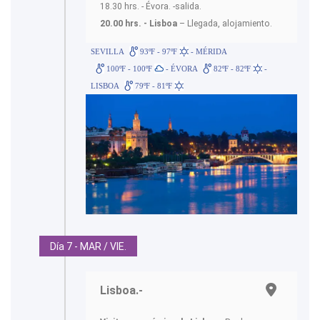
18.30 hrs. - Évora. -salida.
20.00 hrs. - Lisboa
– Llegada, alojamiento.
SEVILLA
93ºF - 97ºF
- MÉRIDA
100ºF - 100ºF
- ÉVORA
82ºF - 82ºF
-
LISBOA
79ºF - 81ºF
Día 7 - MAR / VIE.
Lisboa.-