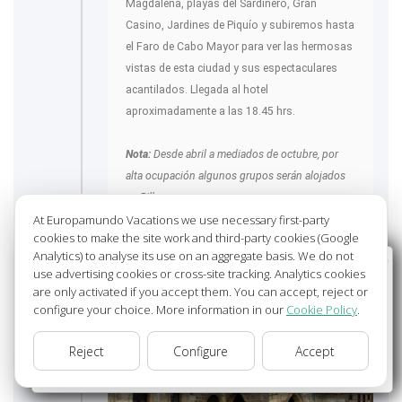
Magdalena, playas del Sardinero, Gran
Casino, Jardines de Piquío y subiremos hasta
el Faro de Cabo Mayor para ver las hermosas
vistas de esta ciudad y sus espectaculares
acantilados. Llegada al hotel
aproximadamente a las 18.45 hrs.
Nota:
Desde abril a mediados de octubre, por
alta ocupación algunos grupos serán alojados
en Bilbao.
At Europamundo Vacations we use necessary first-party
OVIEDO
68ºF - 72ºF
- COVADONGA
cookies to make the site work and third-party cookies (Google
Analytics) to analyse its use on an aggregate basis. We do not
91ºF - 91ºF
- SANTILLANA DEL MAR
Wellcome to Europamundo Vacations, your in the
use advertising cookies or cross-site tracking. Analytics cookies
68ºF - 68ºF
- SANTANDER
70ºF - 72ºF
international site of:
are only activated if you accept them. You can accept, reject or
configure your choice. More information in our
Cookie Policy
.
Bienvenido a Europamundo Vacaciones, está usted en el
sitio internacional de:
Reject
Configure
Accept
USA(en)
change/cambiar