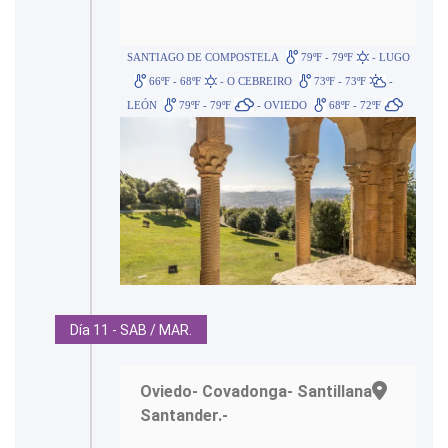
SANTIAGO DE COMPOSTELA
79ºF - 79ºF
- LUGO
66ºF - 68ºF
- O CEBREIRO
73ºF - 73ºF
-
LEÓN
79ºF - 79ºF
- OVIEDO
68ºF - 72ºF
Día 11 - SAB / MAR.
Oviedo- Covadonga- Santillana-
Santander.-