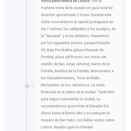
Visita panorámica de Lisboa.
- Por la
mañana visita de la ciudad con guia local de
duración aproximada 2 horas. Durante esta
visita conoceremos la capital portuguesa de
las 7 colinas, las callejuelas y los azulejos, de
la "Saudade" y la luz atlántica. Pasaremos
por los siguientes puntos: parque Eduardo
VII, Baja Pombalina (plaza Marqués de
Pombal, plaza del Rossío con vistas del
castillo de San Jorge, Alfama), barrio de la
Estrella, Basílica de la Estrella, Monumento a
los Descubrimientos, Torre de Belén,
Monasterio de los Jerónimos. La visita
finalizará en el centro de la ciudad. Tarde libre
para seguir conociendo la ciudad. Le
recomendamos que tomen el Elevador Da
Gloria hasta el Barrio Alto y se acerquen al
mirador de San Pedro con bellas vistas sobre
Lisboa. Nuestro guía le ofrecerá