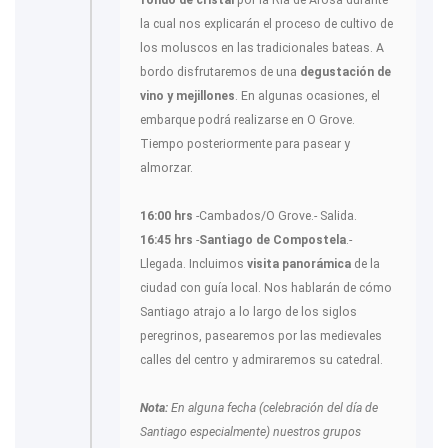
fondo de cristal
por la Ría de Arosa durante
la cual nos explicarán el proceso de cultivo de
los moluscos en las tradicionales bateas. A
bordo disfrutaremos de una
degustación de
vino y mejillones
. En algunas ocasiones, el
embarque podrá realizarse en O Grove.
Tiempo posteriormente para pasear y
almorzar.
16:00 hrs
-Cambados/O Grove.- Salida.
16:45 hrs
-
Santiago de Compostela
.-
Llegada. Incluimos
visita panorámica
de la
ciudad con guía local. Nos hablarán de cómo
Santiago atrajo a lo largo de los siglos
peregrinos, pasearemos por las medievales
calles del centro y admiraremos su catedral.
Nota:
En alguna fecha (celebración del día de
Santiago especialmente) nuestros grupos