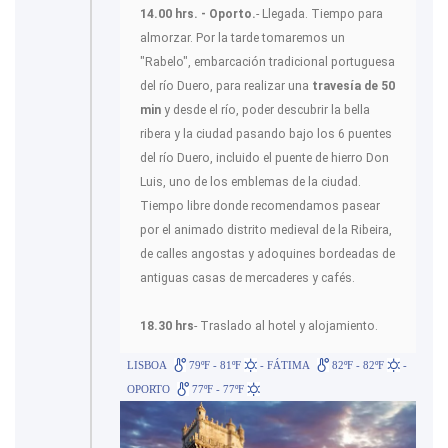
14.00 hrs. - Oporto.
- Llegada. Tiempo para
almorzar. Por la tarde tomaremos un
"Rabelo", embarcación tradicional portuguesa
del río Duero, para realizar una
travesía de 50
min
y desde el río, poder descubrir la bella
ribera y la ciudad pasando bajo los 6 puentes
del río Duero, incluido el puente de hierro Don
Luis, uno de los emblemas de la ciudad.
Tiempo libre donde recomendamos pasear
por el animado distrito medieval de la Ribeira,
de calles angostas y adoquines bordeadas de
antiguas casas de mercaderes y cafés.
18.30 hrs
- Traslado al hotel y alojamiento.
LISBOA
79ºF - 81ºF
- FÁTIMA
82ºF - 82ºF
-
OPORTO
77ºF - 77ºF