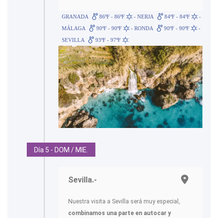
GRANADA
86ºF - 86ºF
- NERJA
84ºF - 84ºF
-
MÁLAGA
90ºF - 90ºF
- RONDA
90ºF - 90ºF
-
SEVILLA
93ºF - 97ºF
Día 5 - DOM / MIE.
Sevilla.-
Nuestra visita a Sevilla será muy especial,
combinamos una parte en autocar y