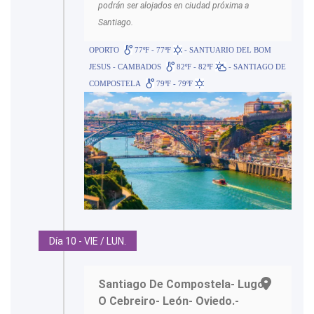
podrán ser alojados en ciudad próxima a
Santiago.
OPORTO
77ºF - 77ºF
- SANTUARIO DEL BOM
JESUS - CAMBADOS
82ºF - 82ºF
- SANTIAGO DE
COMPOSTELA
79ºF - 79ºF
Día 10 - VIE / LUN.
Santiago De Compostela- Lugo-
O Cebreiro- León- Oviedo.-