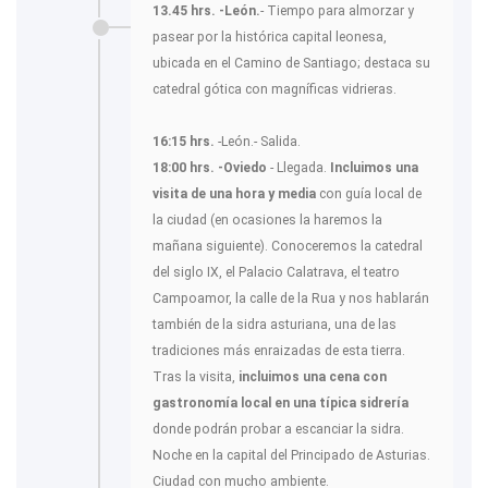
13.45 hrs. -León.
- Tiempo para almorzar y
pasear por la histórica capital leonesa,
ubicada en el Camino de Santiago; destaca su
catedral gótica con magníficas vidrieras.
16:15 hrs.
-León.- Salida.
18:00 hrs. -Oviedo
- Llegada.
Incluimos
una
visita de una hora y media
con guía local de
la ciudad (en ocasiones la haremos la
mañana siguiente). Conoceremos la catedral
del siglo IX, el Palacio Calatrava, el teatro
Campoamor, la calle de la Rua y nos hablarán
también de la sidra asturiana, una de las
tradiciones más enraizadas de esta tierra.
Tras la visita,
incluimos una cena con
gastronomía local en una típica sidrería
donde podrán probar a escanciar la sidra.
Noche en la capital del Principado de Asturias.
Ciudad con mucho ambiente.