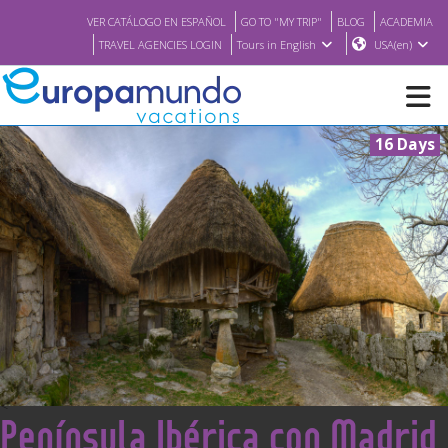
VER CATÁLOGO EN ESPAÑOL
GO TO "MY TRIP"
BLOG
ACADEMIA
TRAVEL AGENCIES LOGIN
Tours in English
USA(en)
16 Days
NEW
BROCHURE PDF
WHERE TO BUY
FEATURED
ABOUT US
<
Península Ibérica con Madrid