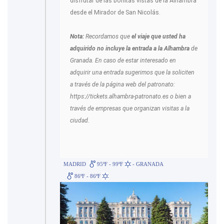
disfrutar de las bonitas vistas de la Alhambra
desde el Mirador de San Nicolás.
Nota:
Recordamos que
el viaje que usted ha
adquirido no incluye la entrada a la Alhambra
de
Granada. En caso de estar interesado en
adquirir una entrada sugerimos que la soliciten
a través de la página web del patronato:
https://tickets.alhambra-patronato.es o bien a
través de empresas que organizan visitas a la
ciudad.
MADRID
95ºF - 99ºF
- GRANADA
86ºF - 86ºF