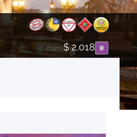
$ 2.018
from