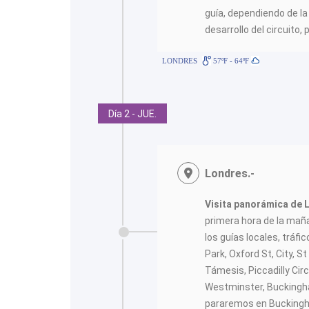
guía, dependiendo de la 
desarrollo del circuito, 
LONDRES
57ºF - 64ºF
Día 2 - JUE.
Londres.-
Visita panorámica de 
primera hora de la mañ
los guías locales, tráfi
Park, Oxford St, City, S
Támesis, Piccadilly Cir
Westminster, Buckingha
pararemos en Buckingh