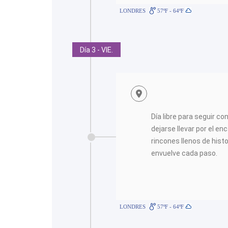
LONDRES
57ºF - 64ºF
Día 3 - VIE.
Día libre para seguir c
dejarse llevar por el en
rincones llenos de histo
envuelve cada paso.
LONDRES
57ºF - 64ºF