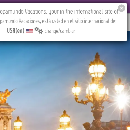
EL AGENCIES LOGIN
Tours in English
USA(en)
pamundo Vacations, your in the international site of:
pamundo Vacaciones, está usted en el sitio internacional de:
RED
ABOUT US
CONTACT
Find your Tour
USA(en)
change/cambiar