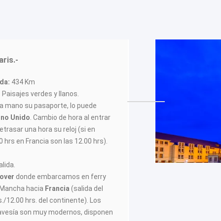
ris.-
ida:
434 Km
 Paisajes verdes y llanos.
 a mano su pasaporte, lo puede
ino Unido
. Cambio de hora al entrar
etrasar una hora su reloj (si en
 hrs en Francia son las 12.00 hrs).
alida.
over
donde embarcamos en ferry
a Mancha hacia
Francia
(salida del
s./12.00 hrs. del continente). Los
ravesía son muy modernos, disponen