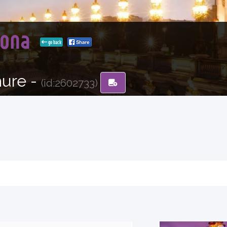
lona
go back
hure -
(id:2602733)