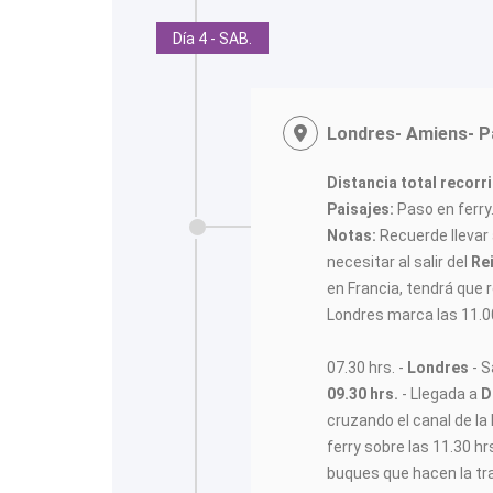
Día 4 - SAB.
Londres- Amiens- Pa
Distancia total recorr
Paisajes:
Paso en ferry.
Notas:
Recuerde llevar
necesitar al salir del
Re
en Francia, tendrá que r
Londres marca las 11.00
07.30 hrs. -
Londres
- S
09.30 hrs.
- Llegada a
D
cruzando el canal de l
ferry sobre las 11.30 hr
buques que hacen la t