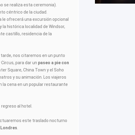
o se realiza esta ceremonia).
to céntrico de la ciudad.
ía le ofrecerá una excursión opcional
 y la histórica localidad de Windsor,
 castillo, residencia de la
e la tarde, nos citaremos en un punto
y Circus, para dar un
paseo a pie con
ster Square, China Town y el Soho
atros y su animación. Los viajeros
n la cena en un popular restaurante
regreso al hotel.
ectuaremos este traslado nocturno
a
Londres
.