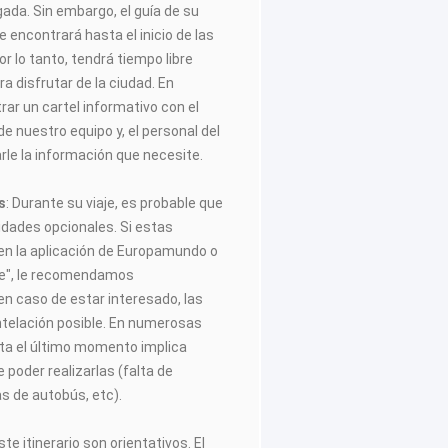
egada. Sin embargo, el guía de su
 encontrará hasta el inicio de las
or lo tanto, tendrá tiempo libre
 disfrutar de la ciudad. En
ar un cartel informativo con el
de nuestro equipo y, el personal del
rle la información que necesite.
s
: Durante su viaje, es probable que
vidades opcionales. Si estas
 en la aplicación de Europamundo o
aje", le recomendamos
n caso de estar interesado, las
ntelación posible. En numerosas
ta el último momento implica
 poder realizarlas (falta de
as de autobús, etc).
te itinerario son orientativos. El