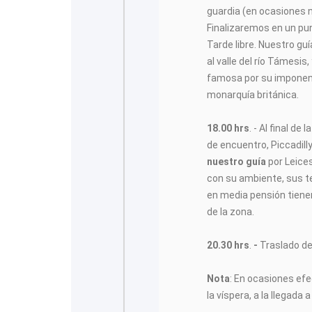
guardia (en ocasiones n
Finalizaremos en un pun
Tarde libre. Nuestro gu
al valle del río Támesis,
famosa por su imponente
monarquía británica.
18.00 hrs
. - Al final d
de encuentro, Piccadill
nuestro guía
por Leice
con su ambiente, sus te
en media pensión tiene
de la zona.
20.30 hrs
.
-
Traslado de 
Nota
: En ocasiones ef
la víspera, a la llegada 