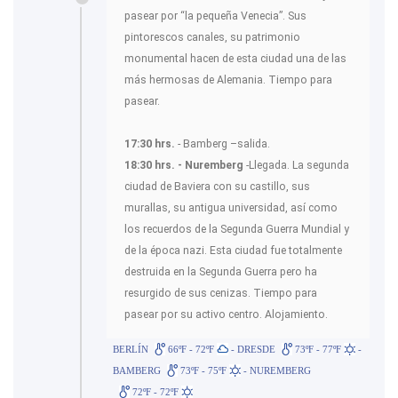
pasear por “la pequeña Venecia”. Sus
pintorescos canales, su patrimonio
monumental hacen de esta ciudad una de las
más hermosas de Alemania. Tiempo para
pasear.
17:30 hrs.
- Bamberg –salida.
18:30 hrs. - Nuremberg
-Llegada. La segunda
ciudad de Baviera con su castillo, sus
murallas, su antigua universidad, así como
los recuerdos de la Segunda Guerra Mundial y
de la época nazi. Esta ciudad fue totalmente
destruida en la Segunda Guerra pero ha
resurgido de sus cenizas. Tiempo para
pasear por su activo centro. Alojamiento.
BERLÍN
66ºF - 72ºF
- DRESDE
73ºF - 77ºF
-
BAMBERG
73ºF - 75ºF
- NUREMBERG
72ºF - 72ºF