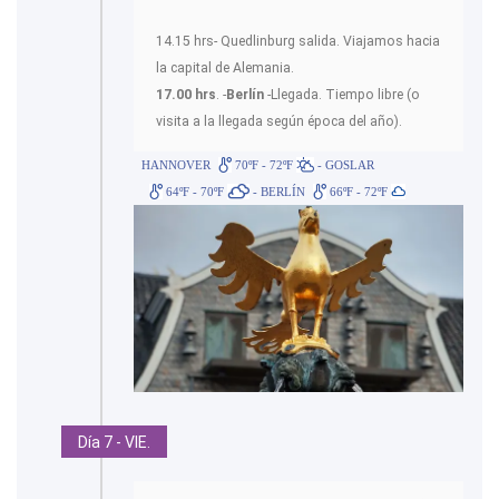
14.15 hrs- Quedlinburg salida. Viajamos hacia
la capital de Alemania.
17.00 hrs
. -
Berlín
-Llegada. Tiempo libre (o
visita a la llegada según época del año).
HANNOVER
70ºF - 72ºF
- GOSLAR
64ºF - 70ºF
- BERLÍN
66ºF - 72ºF
Día 7 - VIE.