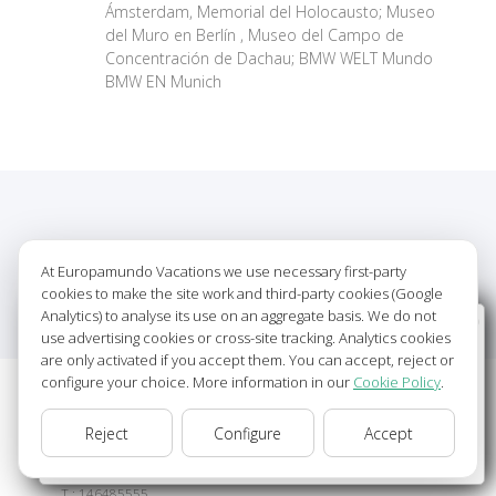
Ámsterdam, Memorial del Holocausto; Museo
del Muro en Berlín , Museo del Campo de
Concentración de Dachau; BMW WELT Mundo
BMW EN Munich
Hotels
Planned
At Europamundo Vacations we use necessary first-party
cookies to make the site work and third-party cookies (Google
Analytics) to analyse its use on an aggregate basis. We do not
Wellcome to Europamundo Vacations, your in the
use advertising cookies or cross-site tracking. Analytics cookies
international site of:
are only activated if you accept them. You can accept, reject or
configure your choice. More information in our
Cookie Policy
.
Bienvenido a Europamundo Vacaciones, está usted en el
sitio internacional de:
Hoteles Previstos
Reject
Configure
Accept
USA(en)
change/cambiar
MERCURE PARIS PORTE DE VERSAILLES EXPO
****
Т.: 146485555