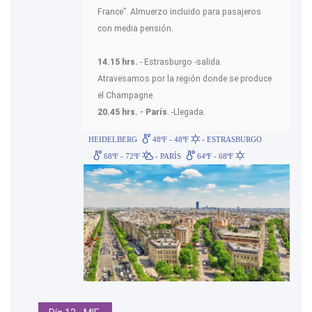
France”. Almuerzo incluido para pasajeros
con media pensión.
14.15 hrs.
- Estrasburgo -salida.
Atravesamos por la región donde se produce
el Champagne.
20.45 hrs. - París
. -Llegada.
HEIDELBERG
48ºF - 48ºF
- ESTRASBURGO
68ºF - 72ºF
- PARÍS
64ºF - 68ºF