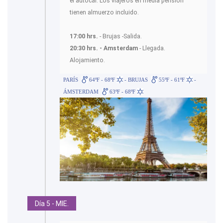
el autocar. Los viajeros en media pensión
tienen almuerzo incluido.
17:00 hrs.
- Brujas -Salida.
20:30 hrs. - Amsterdam
- Llegada.
Alojamiento.
PARÍS
64ºF - 68ºF
- BRUJAS
55ºF - 61ºF
-
ÁMSTERDAM
63ºF - 68ºF
Día 5 - MIE.