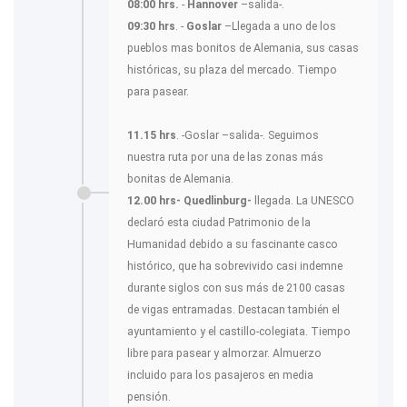
08:00 hrs.
-
Hannover
–salida-.
09:30 hrs
. -
Goslar
–Llegada a uno de los
pueblos mas bonitos de Alemania, sus casas
históricas, su plaza del mercado. Tiempo
para pasear.
11.15 hrs
. -Goslar –salida-. Seguimos
nuestra ruta por una de las zonas más
bonitas de Alemania.
12.00 hrs- Quedlinburg-
llegada. La UNESCO
declaró esta ciudad Patrimonio de la
Humanidad debido a su fascinante casco
histórico, que ha sobrevivido casi indemne
durante siglos con sus más de 2100 casas
de vigas entramadas. Destacan también el
ayuntamiento y el castillo-colegiata. Tiempo
libre para pasear y almorzar. Almuerzo
incluido para los pasajeros en media
pensión.