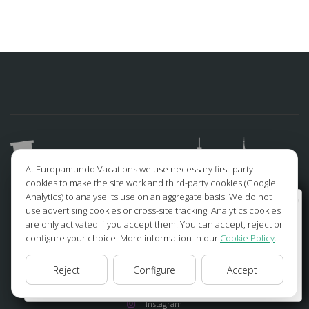
At Europamundo Vacations we use necessary first-party
cookies to make the site work and third-party cookies (Google
Analytics) to analyse its use on an aggregate basis. We do not
Wellcome to Europamundo Vacations, your in the
use advertising cookies or cross-site tracking. Analytics cookies
international site of:
are only activated if you accept them. You can accept, reject or
configure your choice. More information in our
Cookie Policy
.
Bienvenido a Europamundo Vacaciones, está usted en el
FOLLOW US
sitio internacional de:
Reject
Configure
Accept
USA(en)
change/cambiar
Facebook
Instagram