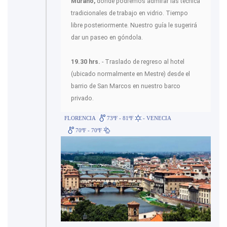
Murano,
donde podremos admirar las técnica
tradicionales de trabajo en vidrio. Tiempo
libre posteriormente. Nuestro guía le sugerirá
dar un paseo en góndola.
19.30 hrs.
- Traslado de regreso al hotel
(ubicado normalmente en Mestre) desde el
barrio de San Marcos en nuestro barco
privado.
FLORENCIA
73ºF - 81ºF
- VENECIA
70ºF - 70ºF