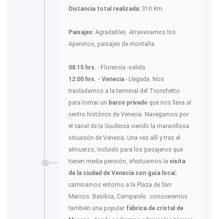
Distancia total realizada:
310 Km.
Paisajes:
Agradables. Atravesamos los
Apeninos, paisajes de montaña.
08:15 hrs.
- Florencia -salida.
12:00 hrs. - Venecia
- Llegada. Nos
trasladamos a la terminal del Tronchetto
para tomar un
barco privado
que nos lleva al
centro histórico de Venecia. Navegamos por
el canal de la Giudecca viendo la maravillosa
situación de Venecia. Una vez allí y tras el
almuerzo, incluido para los pasajeros que
tienen media pensión, efectuamos la
visita
de la ciudad de Venecia con guía loca
l;
caminamos entorno a la Plaza de San
Marcos: Basílica, Campanile...conoceremos
también una popular
fábrica de cristal de