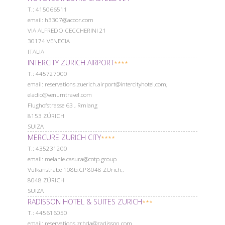
Т.: 415066511
email: h3307@accor.com
VIA ALFREDO CECCHERINI 21
30174 VENECIA
ITALIA
INTERCITY ZURICH AIRPORT
****
Т.: 445727000
email: reservations.zuerich.airport@intercityhotel.com;
eladio@venumtravel.com
Flughofstrasse 63 , Rmlang
8153 ZÚRICH
SUIZA
MERCURE ZURICH CITY
****
Т.: 435231200
email: melanie.casura@cotp.group
Vulkanstrabe 108b,CP 8048 ZUrich,,
8048 ZÚRICH
SUIZA
RADISSON HOTEL & SUITES ZURICH
***
Т.: 445616050
email: reservations.zrhda@radisson.com