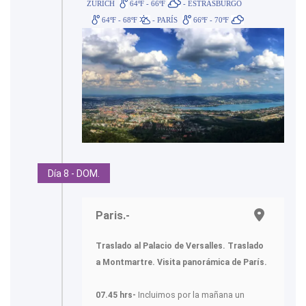
ZÚRICH
64ºF - 66ºF
- ESTRASBURGO
64ºF - 68ºF
- PARÍS
66ºF - 70ºF
Día 8 - DOM.
Paris.-
Traslado al Palacio de Versalles. Traslado
a Montmartre. Visita panorámica de París.
07.45 hrs-
Incluimos por la mañana un