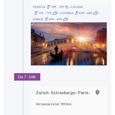
VENECIA
70ºF - 70ºF
- LUGANO
72ºF - 75ºF
- LUCERNA
63ºF - 66ºF
-
ZÚRICH
64ºF - 66ºF
Día 7 - SAB.
Zurich- Estrasburgo- París.-
Distancia total: 705 Km.