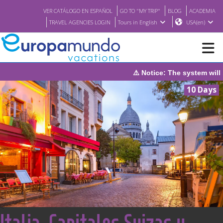
VER CATÁLOGO EN ESPAÑOL
GO TO "MY TRIP"
BLOG
ACADEMIA
TRAVEL AGENCIES LOGIN
Tours in English
USA(en)
⚠️ Notice: The system will be under maintena
NEW
10 Days
BROCHURE PDF
WHERE TO BUY
FEATURED
ABOUT US
<
Italia, Capitales Suizas y