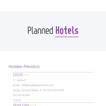
Hotels
Planned
Hoteles Previstos
ERGIFE
****
Т.: 666441
email: info@ergifepalacehotel.com
Largo Lorenzo Mossa, 8, 00165 Roma RM
00165 ROMA
ITALIA
ARAN PARK
****