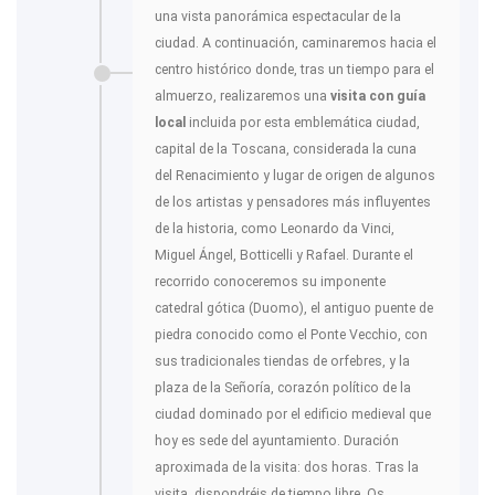
una vista panorámica espectacular de la
ciudad. A continuación, caminaremos hacia el
centro histórico donde, tras un tiempo para el
almuerzo, realizaremos una
visita con guía
local
incluida por esta emblemática ciudad,
capital de la Toscana, considerada la cuna
del Renacimiento y lugar de origen de algunos
de los artistas y pensadores más influyentes
de la historia, como Leonardo da Vinci,
Miguel Ángel, Botticelli y Rafael. Durante el
recorrido conoceremos su imponente
catedral gótica (Duomo), el antiguo puente de
piedra conocido como el Ponte Vecchio, con
sus tradicionales tiendas de orfebres, y la
plaza de la Señoría, corazón político de la
ciudad dominado por el edificio medieval que
hoy es sede del ayuntamiento. Duración
aproximada de la visita: dos horas. Tras la
visita, dispondréis de tiempo libre. Os