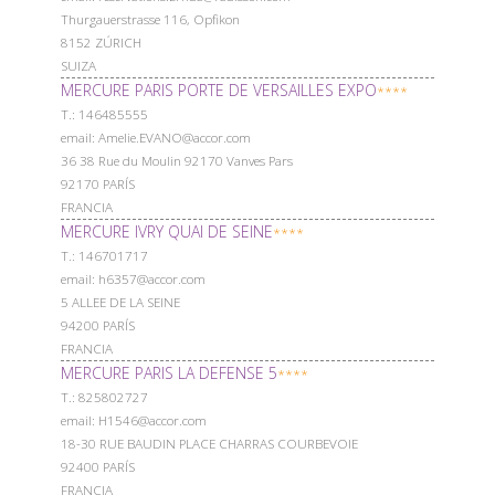
Thurgauerstrasse 116, Opfikon
8152 ZÚRICH
SUIZA
MERCURE PARIS PORTE DE VERSAILLES EXPO
****
Т.: 146485555
email: Amelie.EVANO@accor.com
36 38 Rue du Moulin 92170 Vanves Pars
92170 PARÍS
FRANCIA
MERCURE IVRY QUAI DE SEINE
****
Т.: 146701717
email: h6357@accor.com
5 ALLEE DE LA SEINE
94200 PARÍS
FRANCIA
MERCURE PARIS LA DEFENSE 5
****
Т.: 825802727
email: H1546@accor.com
18-30 RUE BAUDIN PLACE CHARRAS COURBEVOIE
92400 PARÍS
FRANCIA