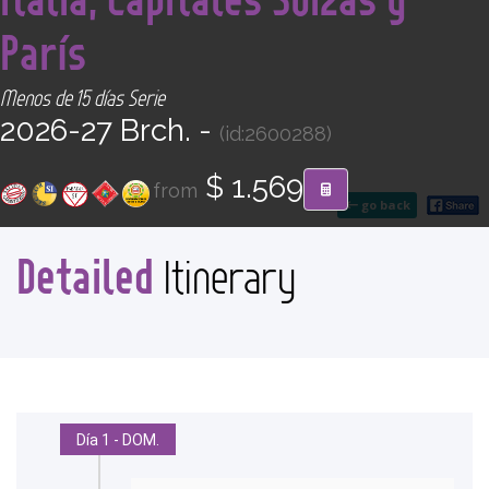
CONTACT
París
Find your Tour
Menos de 15 días Serie
2026-27 Brch. -
(id:2600288)
$ 1.569
from
go back
Detailed
Itinerary
Día 1 - DOM.