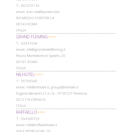
Т.: 651072135
email: aran.res@barcelo.com
RICARDDO FORSTER 24
00143 ROMA
ITALIA
GRAND FLEMING
****
Т.: 63337264
email: info@grandhotelfleming.it
Piazza Monteleone di Spoleto, 20
00191 ROMA
ITALIA
NILHOTEL
****
Т.: 55795540
email: info@nilhotel.it; groups@nilhotel.it
Eugenio Barsanti 27 a / b - CP 50127 Florencia
50127 FLORENCIA
ITALIA
RAFFAELLO
****
Т.: 554369725
email: info@raffaellohotel.it
VIALE MORGAGNI, 19