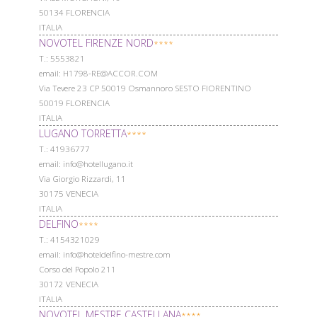
50134 FLORENCIA
ITALIA
NOVOTEL FIRENZE NORD
****
Т.: 5553821
email: H1798-RE@ACCOR.COM
Via Tevere 23 CP 50019 Osmannoro SESTO FIORENTINO
50019 FLORENCIA
ITALIA
LUGANO TORRETTA
****
Т.: 41936777
email: info@hotellugano.it
Via Giorgio Rizzardi, 11
30175 VENECIA
ITALIA
DELFINO
****
Т.: 4154321029
email: info@hoteldelfino-mestre.com
Corso del Popolo 211
30172 VENECIA
ITALIA
NOVOTEL MESTRE CASTELLANA
****