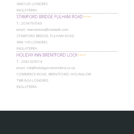
SW61UD LONDRES
INGLATERRA
STAMFORD BRIDGE FULHAM ROAD
****
Т.: 2034793565
email: reservations@chelseafc.com
STAMFORD BRIDGE, FULHAM ROAD
SW6 1HS LONDRES
INGLATERRA
HOLIDAY INN BRENTFORD LOCK
****
Т.: 2082329014
email: info@holidayinnbrentford.co.uk
COMMERCE ROAD, BRENTFORD, HOUNSLOW
TW8 8GA LONDRES
INGLATERRA