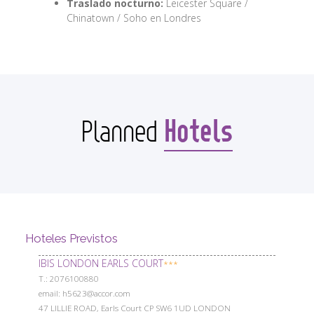
Traslado nocturno:
Leicester Square /
Chinatown / Soho en Londres
Hotels
Planned
Hoteles Previstos
IBIS LONDON EARLS COURT
***
Т.: 2076100880
email: h5623@accor.com
47 LILLIE ROAD, Earls Court CP SW6 1UD LONDON