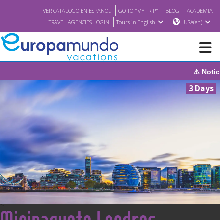
VER CATÁLOGO EN ESPAÑOL
GO TO "MY TRIP"
BLOG
ACADEMIA
TRAVEL AGENCIES LOGIN
Tours in English
USA(en)
⚠️ Notice: The 
NEW
3 Days
BROCHURE PDF
WHERE TO BUY
FEATURED
ABOUT US
<
Minipaquete Londres