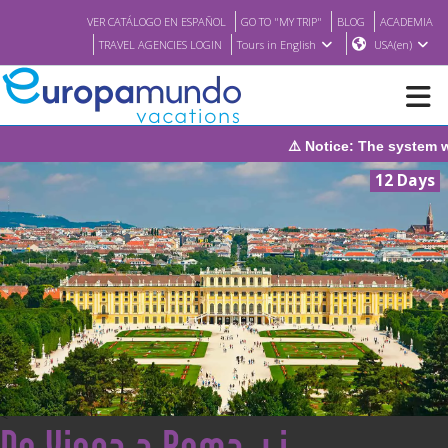
VER CATÁLOGO EN ESPAÑOL
GO TO "MY TRIP"
BLOG
ACADEMIA
TRAVEL AGENCIES LOGIN
Tours in English
USA(en)
⚠️ Notice: The system will be under main
NEW
12 Days
BROCHURE PDF
WHERE TO BUY
FEATURED
ABOUT US
<
De Viena a Roma +i