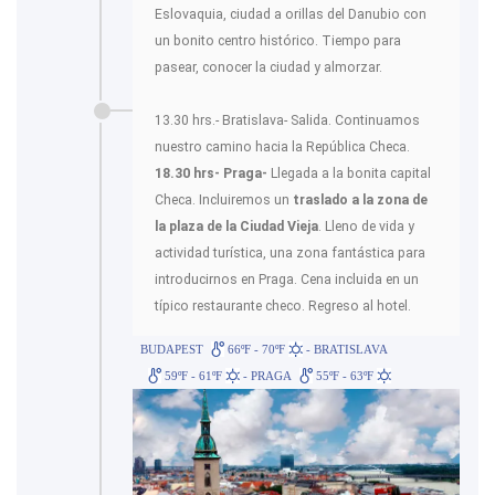
Eslovaquia, ciudad a orillas del Danubio con
un bonito centro histórico. Tiempo para
pasear, conocer la ciudad y almorzar.
13.30 hrs.- Bratislava- Salida. Continuamos
nuestro camino hacia la República Checa.
18.30 hrs- Praga-
Llegada a la bonita capital
Checa. Incluiremos un
traslado a la zona de
la plaza de la Ciudad Vieja
. Lleno de vida y
actividad turística, una zona fantástica para
introducirnos en Praga. Cena incluida en un
típico restaurante checo. Regreso al hotel.
BUDAPEST
66ºF - 70ºF
- BRATISLAVA
59ºF - 61ºF
- PRAGA
55ºF - 63ºF