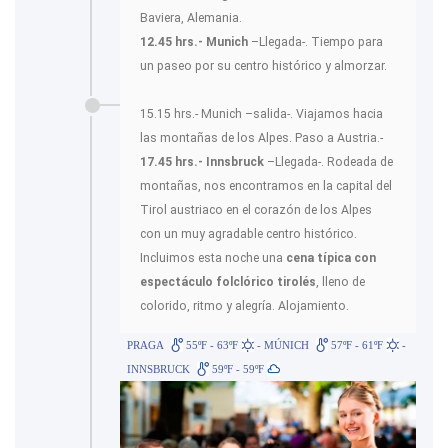
Baviera, Alemania.
12.45 hrs.- Munich
–Llegada-. Tiempo para
un paseo por su centro histórico y almorzar.
15.15 hrs.- Munich –salida-. Viajamos hacia
las montañas de los Alpes. Paso a Austria.-
17.45 hrs.- Innsbruck
–Llegada-. Rodeada de
montañas, nos encontramos en la capital del
Tirol austriaco en el corazón de los Alpes
con un muy agradable centro histórico.
Incluimos esta noche una
cena típica con
espectáculo folclórico tirolés
, lleno de
colorido, ritmo y alegría. Alojamiento.
PRAGA
55ºF - 63ºF
- MÚNICH
57ºF - 61ºF
-
INNSBRUCK
59ºF - 59ºF