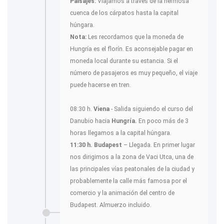
Paisajes:
Viajamos a través de la hermosa
cuenca de los cárpatos hasta la capital
húngara.
Nota:
Les recordamos que la moneda de
Hungría es el florín. Es aconsejable pagar en
moneda local durante su estancia. Si el
número de pasajeros es muy pequeño, el viaje
puede hacerse en tren.
08:30 h.
Viena
- Salida siguiendo el curso del
Danubio hacia
Hungría.
En poco más de 3
horas llegamos a la capital húngara.
11:30 h. Budapest
– Llegada. En primer lugar
nos dirigimos a la zona de Vaci Utca, una de
las principales vías peatonales de la ciudad y
probablemente la calle más famosa por el
comercio y la animación del centro de
Budapest. Almuerzo incluido.