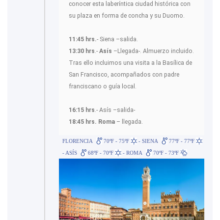
conocer esta laberíntica ciudad histórica con
su plaza en forma de concha y su Duomo.
11:45 hrs.
- Siena –salida.
13:30 hrs
.-
Asís
–Llegada-. Almuerzo incluido.
Tras ello incluimos una visita a la Basílica de
San Francisco, acompañados con padre
franciscano o guía local.
16:15 hrs
.- Asís –salida-
18:45 hrs.
Roma
– llegada.
FLORENCIA
70ºF - 75ºF
- SIENA
77ºF - 77ºF
- ASÍS
68ºF - 70ºF
- ROMA
70ºF - 73ºF