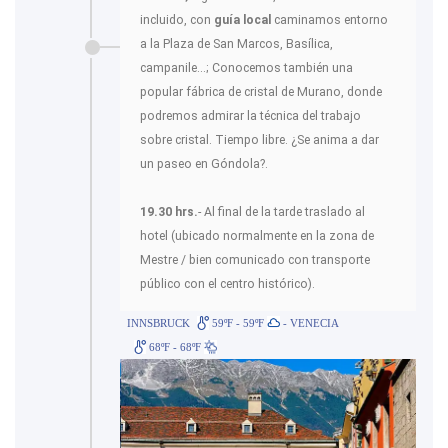
incluido, con
guía local
caminamos entorno
a la Plaza de San Marcos, Basílica,
campanile...; Conocemos también una
popular fábrica de cristal de Murano, donde
podremos admirar la técnica del trabajo
sobre cristal. Tiempo libre. ¿Se anima a dar
un paseo en Góndola?.
19.30 hrs.
- Al final de la tarde traslado al
hotel (ubicado normalmente en la zona de
Mestre / bien comunicado con transporte
público con el centro histórico).
INNSBRUCK
59ºF - 59ºF
- VENECIA
68ºF - 68ºF