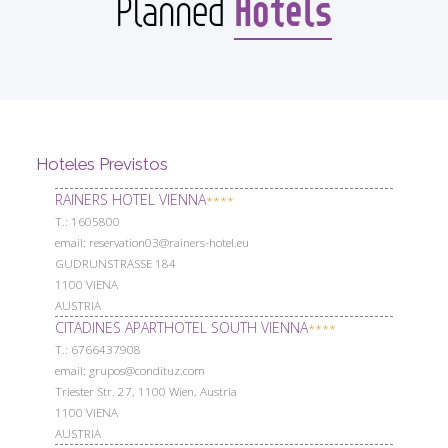
Hotels
Planned
Hoteles Previstos
RAINERS HOTEL VIENNA
****
Т.: 1605800
email: reservation03@rainers-hotel.eu
GUDRUNSTRASSE 184
1100 VIENA
AUSTRIA
CITADINES APARTHOTEL SOUTH VIENNA
****
Т.: 6766437908
email: grupos@condituz.com
Triester Str. 27, 1100 Wien, Austria
1100 VIENA
AUSTRIA