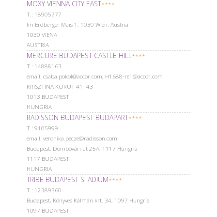
MOXY VIENNA CITY EAST
****
Т.: 18905777
Im Erdberger Mais 1, 1030 Wien, Austria
1030 VIENA
AUSTRIA
MERCURE BUDAPEST CASTLE HILL
****
Т.: 14888163
email: csaba.pokol@accor.com; H1688-re1@accor.com
KRISZTINA KORUT 41 -43
1013 BUDAPEST
HUNGRIA
RADISSON BUDAPEST BUDAPART
****
Т.: 9105999
email: veronika.pecze@radisson.com
Budapest, Dombóvári út 25A, 1117 Hungría
1117 BUDAPEST
HUNGRIA
TRIBE BUDAPEST STADIUM
****
Т.: 12389360
Budapest, Könyves Kálmán krt. 34, 1097 Hungría
1097 BUDAPEST