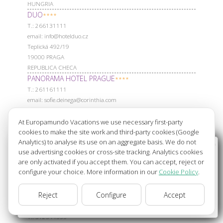
HUNGRIA
DUO
****
Т.: 266131111
email: info@hotelduo.cz
Teplická 492/19
19000 PRAGA
REPUBLICA CHECA
PANORAMA HOTEL PRAGUE
****
Т.: 261161111
email: sofie.deinega@corinthia.com
MILEVSKA 1695/7
14063 PRAGA
At Europamundo Vacations we use necessary first-party
REPUBLICA CHECA
cookies to make the site work and third-party cookies (Google
COMFORT PRAGUE CITY EAST
Analytics) to analyse its use on an aggregate basis. We do not
****
Wellcome to Europamundo Vacations, your in the
use advertising cookies or cross-site tracking. Analytics cookies
Т.: 234712454
international site of:
are only activated if you accept them. You can accept, reject or
email: reception.corp@c.hotels.cz
configure your choice. More information in our
Cookie Policy
.
Bienvenido a Europamundo Vacaciones, está usted en el
Becvarova, 14 10000 Prague - Czechia
10000 PRAGA
sitio internacional de:
Reject
Configure
Accept
REPUBLICA CHECA
USA(en)
change/cambiar
ALPHOTEL INNSBRUCK
****
Т.: 512344333