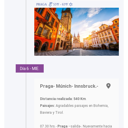
PRAGA
55ºF - 63ºF
Día 6 - MIE.
Praga- Múnich- Innsbruck.-
Distancia realizada:
540 Km
.
Paisajes:
Agradables paisajes en Bohemia,
Baviera y Tirol.
07.30 hrs.-
Praga
–salida-. Nuevamente hacia