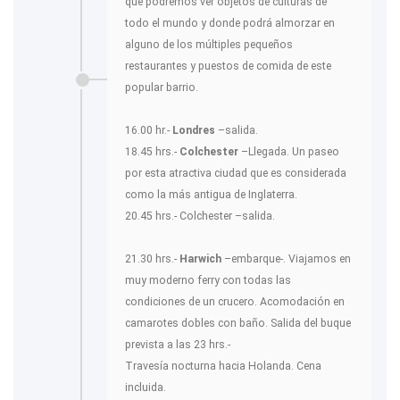
que podremos ver objetos de culturas de
todo el mundo y donde podrá almorzar en
alguno de los múltiples pequeños
restaurantes y puestos de comida de este
popular barrio.
16.00 hr.-
Londres
–salida.
18.45 hrs.-
Colchester
–Llegada. Un paseo
por esta atractiva ciudad que es considerada
como la más antigua de Inglaterra.
20.45 hrs.- Colchester –salida.
21.30 hrs.-
Harwich
–embarque-. Viajamos en
muy moderno ferry con todas las
condiciones de un crucero. Acomodación en
camarotes dobles con baño. Salida del buque
prevista a las 23 hrs.-
Travesía nocturna hacia Holanda. Cena
incluida.