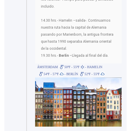
incluido.
14.30 hrs.- Hamelin –salida-. Continuamos
nuestra ruta hacia la capital de Alemania
pasando por Marienborn, la antigua frontera
que hasta 1990 separaba Alemania oriental
de la occidental.
19.30 hrs.-
Berlín
–Llegada al final del día.
ÁMSTERDAM
50ºF - 55ºF
- HAMELIN
54ºF - 57ºF
- BERLÍN
52ºF - 55ºF