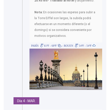
20.45 hrs- Traslado al hotel
y alojamiento.
Nota:
En ocasiones las esperas para subir a
la Torre Eiffel son largas, la subida podrá
efectuarse en un momento diferente (o el
domingo) si se considera conveniente por
motivos organizativos.
PARÍS
61ºF - 68ºF
- ROUEN
54ºF - 54ºF
Día 4 - MAR.