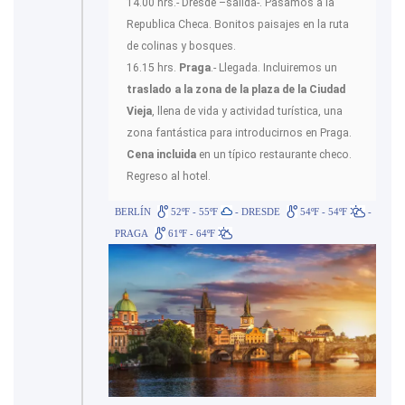
14.00 hrs.- Dresde –salida-. Pasamos a la
Republica Checa. Bonitos paisajes en la ruta
de colinas y bosques.
16.15 hrs.
Praga
.- Llegada. Incluiremos un
traslado a la zona de la plaza de la Ciudad
Vieja
, llena de vida y actividad turística, una
zona fantástica para introducirnos en Praga.
Cena incluida
en un típico restaurante checo.
Regreso al hotel.
BERLÍN
52ºF - 55ºF
- DRESDE
54ºF - 54ºF
-
PRAGA
61ºF - 64ºF