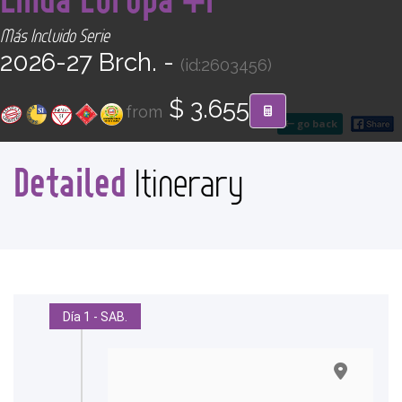
CONTACT
Más Incluido Serie
2026-27 Brch. -
(id:2603456)
Find your Tour
$ 3.655
from
go back
Detailed
Itinerary
Día 1 - SAB.