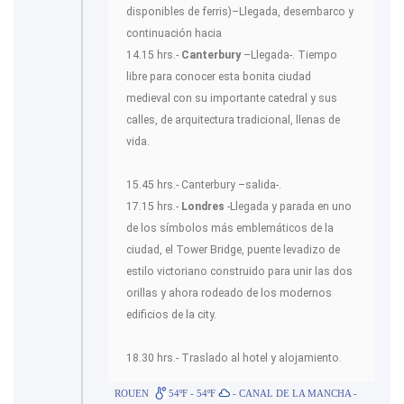
disponibles de ferris)–Llegada, desembarco y
continuación hacia
14.15 hrs.-
Canterbury
–Llegada-. Tiempo
libre para conocer esta bonita ciudad
medieval con su importante catedral y sus
calles, de arquitectura tradicional, llenas de
vida.
15.45 hrs.- Canterbury –salida-.
17.15 hrs.-
Londres
-Llegada y parada en uno
de los símbolos más emblemáticos de la
ciudad, el Tower Bridge, puente levadizo de
estilo victoriano construido para unir las dos
orillas y ahora rodeado de los modernos
edificios de la city.
18.30 hrs.- Traslado al hotel y alojamiento.
ROUEN
54ºF - 54ºF
- CANAL DE LA MANCHA -