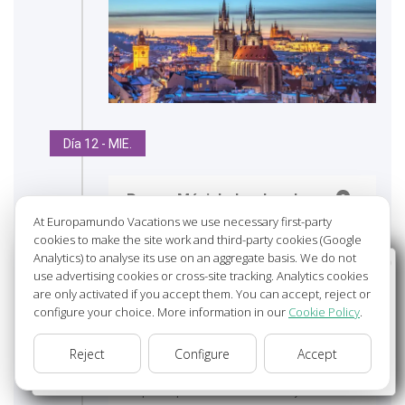
Día 12 - MIE.
Praga- Múnich- Innsbruck.-
At Europamundo Vacations we use necessary first-party
cookies to make the site work and third-party cookies (Google
Distancia realizada:
540 Km
.
Analytics) to analyse its use on an aggregate basis. We do not
Paisajes:
Agradables paisajes en Bohemia,
Wellcome to Europamundo Vacations, your in the
use advertising cookies or cross-site tracking. Analytics cookies
Baviera y Tirol.
international site of:
are only activated if you accept them. You can accept, reject or
configure your choice. More information in our
Cookie Policy
.
Bienvenido a Europamundo Vacaciones, está usted en el
07.30 hrs.-
Praga
–salida-. Nuevamente hacia
sitio internacional de:
Baviera, Alemania.
Reject
Configure
Accept
USA(en)
change/cambiar
12.45 hrs.- Munich
–Llegada-. Tiempo para
un paseo por su centro histórico y almorzar.