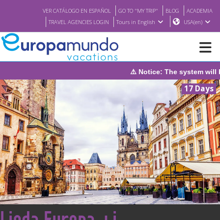
VER CATÁLOGO EN ESPAÑOL
GO TO "MY TRIP"
BLOG
ACADEMIA
TRAVEL AGENCIES LOGIN
Tours in English
USA(en)
⚠️ Notice: The system will be under maintena
NEW
17 Days
BROCHURE PDF
WHERE TO BUY
FEATURED
ABOUT US
<
Linda Europa +i