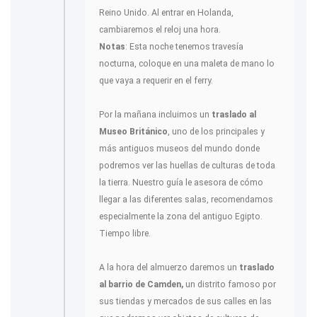
Reino Unido. Al entrar en Holanda,
cambiaremos el reloj una hora.
Notas
: Esta noche tenemos travesía
nocturna, coloque en una maleta de mano lo
que vaya a requerir en el ferry.
Por la mañana incluimos un
traslado al
Museo Británico
, uno de los principales y
más antiguos museos del mundo donde
podremos ver las huellas de culturas de toda
la tierra. Nuestro guía le asesora de cómo
llegar a las diferentes salas, recomendamos
especialmente la zona del antiguo Egipto.
Tiempo libre.
A la hora del almuerzo daremos un
traslado
al barrio de Camden,
un distrito famoso por
sus tiendas y mercados de sus calles en las