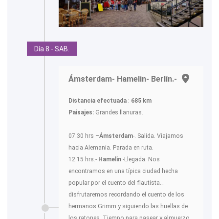
Día 8 - SAB.
Ámsterdam- Hamelin- Berlín.-
Distancia efectuada
:
685 km
Paisajes:
Grandes llanuras.
07.30 hrs –
Ámsterdam
-. Salida. Viajamos
hacia Alemania. Parada en ruta.
12.15 hrs.-
Hamelin
-Llegada. Nos
encontramos en una típica ciudad hecha
popular por el cuento del flautista…
disfrutaremos recordando el cuento de los
hermanos Grimm y siguiendo las huellas de
los ratones. Tiempo para pasear y almuerzo