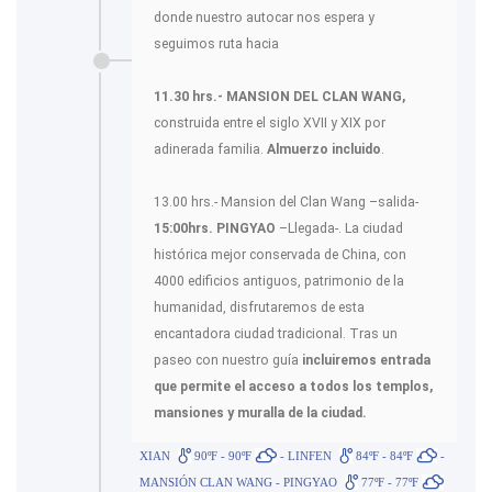
donde nuestro autocar nos espera y
seguimos ruta hacia
11.30 hrs.- MANSION DEL CLAN WANG,
construida entre el siglo XVII y XIX por
adinerada familia.
Almuerzo incluido
.
13.00 hrs.- Mansion del Clan Wang –salida-
15:00hrs. PINGYAO
–Llegada-. La ciudad
histórica mejor conservada de China, con
4000 edificios antiguos, patrimonio de la
humanidad, disfrutaremos de esta
encantadora ciudad tradicional. Tras un
paseo con nuestro guía
incluiremos entrada
que permite el acceso a todos los templos,
mansiones y muralla de la ciudad.
XIAN
90ºF - 90ºF
- LINFEN
84ºF - 84ºF
-
MANSIÓN CLAN WANG - PINGYAO
77ºF - 77ºF