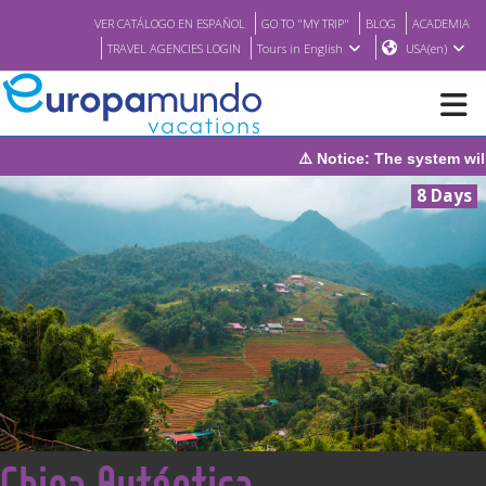
VER CATÁLOGO EN ESPAÑOL
GO TO "MY TRIP"
BLOG
ACADEMIA
TRAVEL AGENCIES LOGIN
Tours in English
USA(en)
⚠️ Notice: The system will be under ma
NEW
8 Days
BROCHURE PDF
WHERE TO BUY
FEATURED
ABOUT US
<
China Auténtica