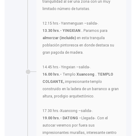
tranquilidad al ser una zona con un muy
limitado número de turistas.
12.15 hrs.- Yanmenguan –salida-.
13.30 hrs.- YINGXIAN .
Paramos para
almorzar (incluido)
en esta tranquila
población pintoresca en donde destaca su
gran pagoda de madera.
14.45 hrs.- Yingxian –salida-.
16.00 hrs.-
Templo
Xuancong .
TEMPLO
COLGANTE,
impresionante templo
construido en la ladera de un barranco a gran
altura, prodigio arquitectónico.
17.30 hrs.-Xuancong –salida-.
19.00 hrs.- DATONG
–Llegada-. Con el
autocar veremos por fuera sus
impresionantes murallas, interesante centro