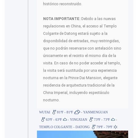
histórico reconstruido.
NOTA IMPORTANTE:
Debido a las nuevas
regulaciones en China, el acceso al Templo
Colgante de Datong estará sujeto a la
disponibilidad de entradas, muy restringidas,
que no podrán reservarse con antelación sino
únicamente en el recinto el mismo día de la
visita. En caso de no poder acceder al templo,
la visita será sustituida por una experiencia
nocturna en la Prince Dai Mansion, elegante
residencia de arquitectura tradicional de la
China Imperial, incluyendo espectáculo
nocturno.
WUTAI
81ºF - 81ºF
- YANMENGUAN
63ºF - 63ºF
- YINGXIAN
73ºF - 73ºF
-
TEMPLO COLGANTE - DATONG
79ºF - 79ºF