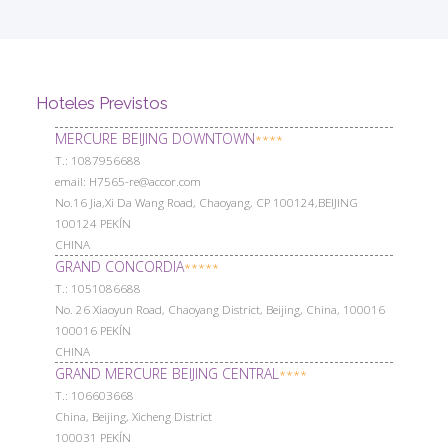
Hoteles Previstos
MERCURE BEIJING DOWNTOWN
****
Т.: 1087956688
email: H7565-re@accor.com
No.16 Jia,Xi Da Wang Road, Chaoyang, CP 100124,BEIJING
100124 PEKÍN
CHINA
GRAND CONCORDIA
*****
Т.: 1051086688
No. 26 Xiaoyun Road, Chaoyang District, Beijing, China, 100016
100016 PEKÍN
CHINA
GRAND MERCURE BEIJING CENTRAL
****
Т.: 106603668
China, Beijing, Xicheng District
100031 PEKÍN