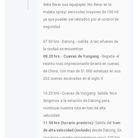
debe llevar sus equipajes. No llevar en la
maleta spray/ aerosoles mayores de 100 ml
ya que pueden ser retirados por el control de
seguridad.
07.50 hrs.- Datong –salida. A las afueras de
la ciudad se encuentran
08.20 hrs.-
Cuevas de Yungang
–llegada- el
recinto mas impresionante de arte en cuevas
de China, con mas de 51 000 estatuas en sus
252 cuevas excavadas en el siglo V.
10.20 hrs.- Cuevas de Yungang. Salida. Nos
dirigimos a la estación de Datong para
continuar nuestra ruta en tren de alta
velocidad.
11.50 hrs (horario previsto)-
Salida del
tren
de alta velocidad (incluido)
desde Datong. En
una hora y media recorreremos unos 220 km.