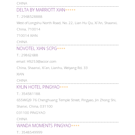
CHINA
DELTA BY MARRIOTT XIAN
*****
Т.: 2968528888
West of Longshu North Road, No. 22, Lian Hu Qu, Xi´An, Shaanxi,
China, 710014
710014 XIAN
CHINA
NOVOTEL XIAN SCPG
****
Т.: 29862688
email: H9253@accor.com
China, Shaanxi, Xi´an, Lianhu, Weiyang Rd, 33
XIAN
CHINA
KYLIN HOTEL PINGYAO
****
Т.: 354581188
655WGJ9 76 Chenghuang Temple Street, Pingyao, Jin Zhong Shi,
Shanxi, China, 031100
031100 PINGYAO
CHINA
WANDA MOMENTS PINGYAO
****
Т.: 3548549999