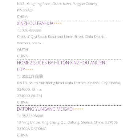
No.2, Kangning Road, Gutao town, Pingyao County
PINGYAO
CHINA
XINZHOU FANHUA
****
Т.: 026788888
Cross of Qiyi South Road and Limin Street, Xinfu District,
Xinzhou, Shanxi
WUTAI
CHINA
HOME2 SUITES BY HILTON XINZHOU ANCIENT
CITY
****
Т.: 3505288888
No.13, South Yunzhong Road Xinfu District, Xinzhou City, Shanxi,
034000, China.
034000 WUTAI
CHINA
DATONG YUNGANG MEIGAO
*****
Т.: 3525398888
19 Ying Bin Jie, Ping Cheng Qu, Datong, Shanxi, China, 037008
037008 DATONG
CHINA