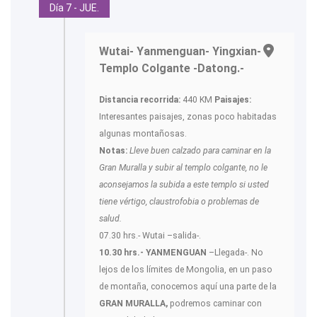
Día 7 - JUE.
Wutai- Yanmenguan- Yingxian-
Templo Colgante -Datong.-
Distancia recorrida:
440 KM
Paisajes:
Interesantes paisajes, zonas poco habitadas
algunas montañosas.
Notas:
Lleve buen calzado para caminar en la
Gran Muralla y subir al templo colgante, no le
aconsejamos la subida a este templo si usted
tiene vértigo, claustrofobia o problemas de
salud.
07.30 hrs.- Wutai –salida-.
10.30 hrs.- YANMENGUAN
–Llegada-. No
lejos de los límites de Mongolia, en un paso
de montaña, conocemos aquí una parte de la
GRAN MURALLA,
podremos caminar con