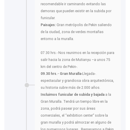
recomendable ir caminando evitando las
demoras que pueden existir en la subida por
funicular.
Paisajes:
Gran metrópolis de Pekin saliendo
de la ciudad, zona de verdes montañas
entorno a la muralla.
07.30 hrs.- Nos reunimos en la recepción para
salir hacia la zona de Mutianyu –a unos 75
km del centro de Pekin-.
09.30 hrs.- Gran Muralla
-Llegada-.
espectacular y grandiosa obra arquitectónica,
su historia cubre más de 2.000 años.
Incluimos funicular de subida y bajada
a la
Gran Muralla. Tendrá un tiempo libre en la
zona, podrá pasear por sus áreas
comerciales, el “exhibition center” sobre la
gran muralla y podrá almorzar en alguno de
los numerosos lugares . Regresamos a Pekin.