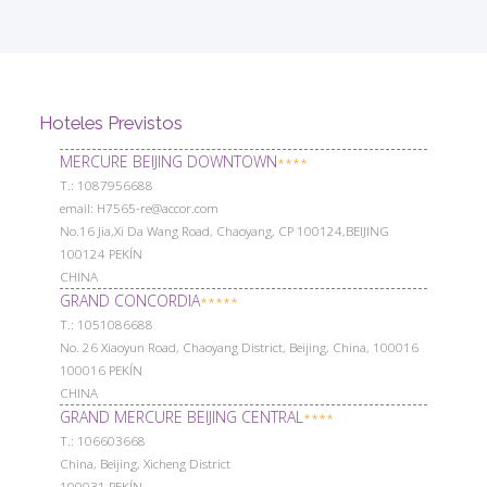
Hoteles Previstos
MERCURE BEIJING DOWNTOWN
****
Т.: 1087956688
email: H7565-re@accor.com
No.16 Jia,Xi Da Wang Road, Chaoyang, CP 100124,BEIJING
100124 PEKÍN
CHINA
GRAND CONCORDIA
*****
Т.: 1051086688
No. 26 Xiaoyun Road, Chaoyang District, Beijing, China, 100016
100016 PEKÍN
CHINA
GRAND MERCURE BEIJING CENTRAL
****
Т.: 106603668
China, Beijing, Xicheng District
100031 PEKÍN