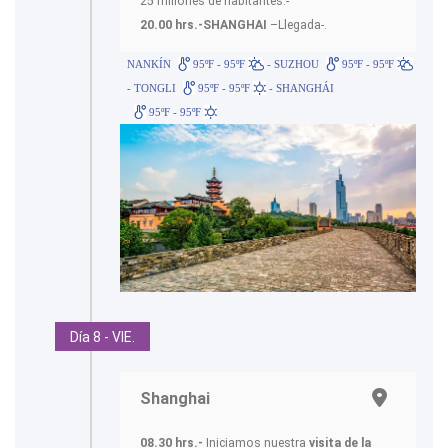
25 millones de habitantes.-
20.00 hrs.-SHANGHAI
–Llegada-.
NANKÍN
95ºF - 95ºF
- SUZHOU
95ºF - 95ºF
- TONGLI
95ºF - 95ºF
- SHANGHÁI
95ºF - 95ºF
Día 8 - VIE.
Shanghai
08.30 hrs.-
Iniciamos nuestra
visita de la