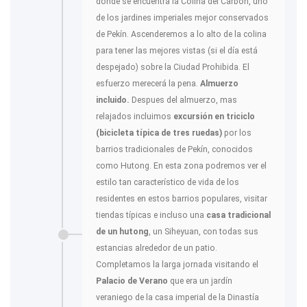
donde se encuentra la Colina del Carbón, uno
de los jardines imperiales mejor conservados
de Pekín. Ascenderemos a lo alto de la colina
para tener las mejores vistas (si el día está
despejado) sobre la Ciudad Prohibida. El
esfuerzo merecerá la pena.
Almuerzo
incluido.
Despues del almuerzo, mas
relajados incluimos
excursión en triciclo
(bicicleta típica de tres ruedas)
por los
barrios tradicionales de Pekín, conocidos
como Hutong. En esta zona podremos ver el
estilo tan característico de vida de los
residentes en estos barrios populares, visitar
tiendas típicas e incluso una
casa tradicional
de un hutong
, un Siheyuan, con todas sus
estancias alrededor de un patio.
Completamos la larga jornada visitando el
Palacio de Verano
que era un jardín
veraniego de la casa imperial de la Dinastía