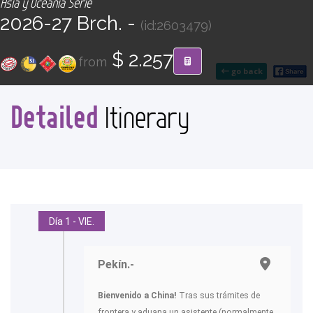
Asia y Oceanía Serie
CONTACT
2026-27 Brch. -
(id:2603479)
Find your Tour
$ 2.257
from
go back
Detailed
Itinerary
Día 1 - VIE.
Pekín.-
Bienvenido a China!
Tras sus trámites de
frontera y aduana un asistente (normalmente