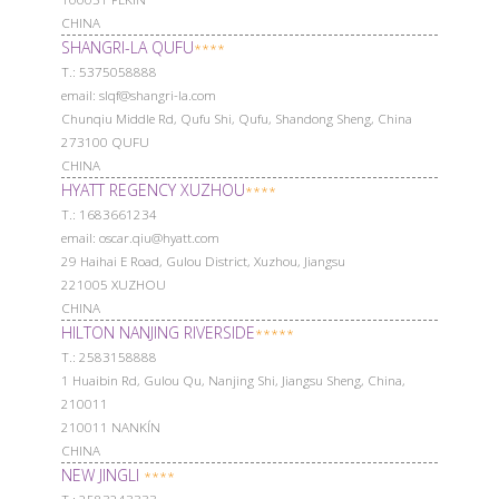
CHINA
SHANGRI-LA QUFU
****
Т.: 5375058888
email: slqf@shangri-la.com
Chunqiu Middle Rd, Qufu Shi, Qufu, Shandong Sheng, China
273100 QUFU
CHINA
HYATT REGENCY XUZHOU
****
Т.: 1683661234
email: oscar.qiu@hyatt.com
29 Haihai E Road, Gulou District, Xuzhou, Jiangsu
221005 XUZHOU
CHINA
HILTON NANJING RIVERSIDE
*****
Т.: 2583158888
1 Huaibin Rd, Gulou Qu, Nanjing Shi, Jiangsu Sheng, China,
210011
210011 NANKÍN
CHINA
NEW JINGLI
****