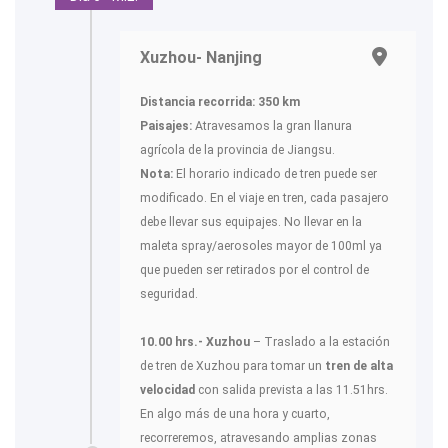
Xuzhou- Nanjing
Distancia recorrida: 350 km
Paisajes:
Atravesamos la gran llanura
agrícola de la provincia de Jiangsu.
Nota:
El horario indicado de tren puede ser
modificado. En el viaje en tren, cada pasajero
debe llevar sus equipajes. No llevar en la
maleta spray/aerosoles mayor de 100ml ya
que pueden ser retirados por el control de
seguridad.
10.00 hrs.- Xuzhou
– Traslado a la estación
de tren de Xuzhou para tomar un
tren de alta
velocidad
con salida prevista a las 11.51hrs.
En algo más de una hora y cuarto,
recorreremos, atravesando amplias zonas