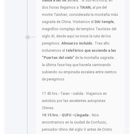
salida a las 08.35 hrs.
. A 300 km/hora, en
dos horas llegamos a
TAIAN,
al pie del
monte Taishan, considerada la montaña más
sagrada de China. Visitamos el
DAI temple
,
magnifico complejo de templos Taoístas del
siglo XI, desde aquí se inicia la ruta de los
peregrinos.
Almuerzo incluido.
Tras ello
incluiremos el
teleférico que asciende a las
“Puertas del cielo”
de la montaña sagrada…
la última fase hay que hacerla caminando
subiendo su empinada escalera entre cientos
de peregrinos.
17.45 hrs.- Taian –salida-. Viajamos en
autobús por las excelentes autopistas
Chinas.
19.15 hrs.- QUFU –Llegada-.
Nos
encontramos en la ciudad de Confucio,
pensador chino del siglo V antes de Cristo