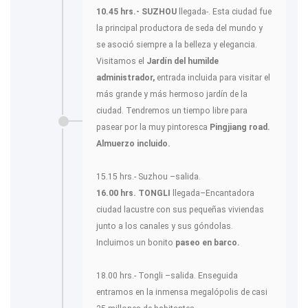
10.45 hrs.- SUZHOU
llegada-. Esta ciudad fue
la principal productora de seda del mundo y
se asoció siempre a la belleza y elegancia.
Visitamos el
Jardín del humilde
administrador,
entrada incluida para visitar el
más grande y más hermoso jardín de la
ciudad. Tendremos un tiempo libre para
pasear por la muy pintoresca
Pingjiang road.
Almuerzo incluido.
15.15 hrs.- Suzhou –salida.
16.00 hrs. TONGLI
llegada–Encantadora
ciudad lacustre con sus pequeñas viviendas
junto a los canales y sus góndolas.
Incluimos un bonito
paseo en barco.
18.00 hrs.- Tongli –salida. Enseguida
entramos en la inmensa megalópolis de casi