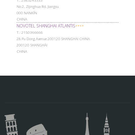
Т.: 2583243333
No.2, Zijinghua Rd, Jiangsu
000 NANKÍN
CHINA
NOVOTEL SHANGHAI ATLANTIS
****
Т.: 2150366666
28 Pu Dong Avenue 200120 SHANGHAI CHINA
200120 SHANGHÁI
CHINA