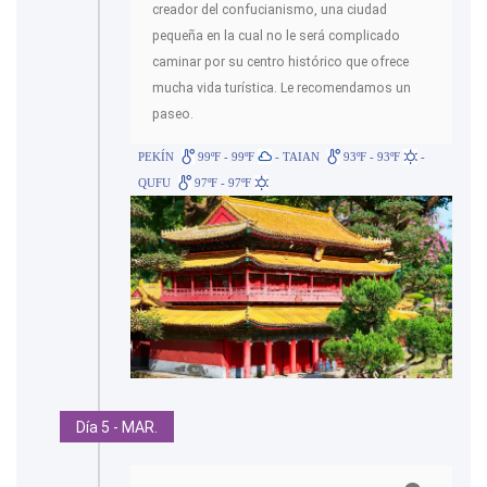
creador del confucianismo, una ciudad
pequeña en la cual no le será complicado
caminar por su centro histórico que ofrece
mucha vida turística. Le recomendamos un
paseo.
PEKÍN
99ºF - 99ºF
- TAIAN
93ºF - 93ºF
-
QUFU
97ºF - 97ºF
Día 5 - MAR.