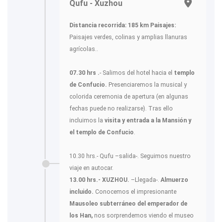
Qufu - Xuzhou
Distancia recorrida: 185 km
Paisajes:
Paisajes verdes, colinas y amplias llanuras
agrícolas..
07.30 hrs .
- Salimos del hotel hacia el
templo
de Confucio.
Presenciaremos la musical y
colorida ceremonia de apertura (en algunas
fechas puede no realizarse). Tras ello
incluimos la
visita y entrada a la Mansión y
el templo de Confucio
.
10.30 hrs.- Qufu –salida-. Seguimos nuestro
viaje en autocar.
13.00 hrs.- XUZHOU.
–Llegada-.
Almuerzo
incluido.
Conocemos el impresionante
Mausoleo subterráneo del emperador de
los Han,
nos sorprendemos viendo el museo