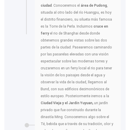
ciudad
. Conoceremos el
área de Pudong
,
situada al otro lado del río Huangpu, es hoy
el distrito financiero, su silueta más famosa
es la Torre de la Perla. Incluimos
cruce en
ferry
el rio de Shanghai desde donde
obtenemos grandes vistas sobre las dos
partes de la ciudad. Pasearemos caminando
por las pasarelas elevadas con una visión
espectacular sobre las modernas torres y
cruzaremos en un ferry local el rio para tener
la visión de los paisajes desde el agua y
observar la vida de la ciudad, llegamos al
Bund, con sus edificios decimonónicos de
estilo europeo. Posteriormente iremos a la
Ciudad Vieja y el Jardín Yuyuan,
un jardín
privado que fue construido durante la
dinastía Ming. Conoceremos algo sobre el
Té, bebida que a través de su tradición, olor y