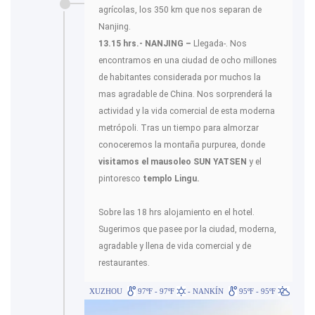
agrícolas, los 350 km que nos separan de
Nanjing.
13.15 hrs.- NANJING –
Llegada-. Nos
encontramos en una ciudad de ocho millones
de habitantes considerada por muchos la
mas agradable de China. Nos sorprenderá la
actividad y la vida comercial de esta moderna
metrópoli. Tras un tiempo para almorzar
conoceremos la montaña purpurea, donde
visitamos el mausoleo SUN YATSEN
y el
pintoresco
templo Lingu.
Sobre las 18 hrs alojamiento en el hotel.
Sugerimos que pasee por la ciudad, moderna,
agradable y llena de vida comercial y de
restaurantes.
XUZHOU
97ºF - 97ºF
- NANKÍN
95ºF - 95ºF