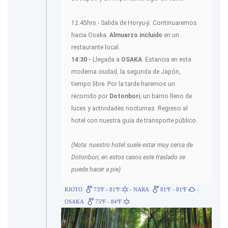
12.45hrs.- Salida de Horyu-ji. Continuaremos
hacia Osaka.
Almuerzo incluido
en un
restaurante local.
14:30 -
Llegada a
OSAKA
. Estancia en esta
moderna ciudad, la segunda de Japón,
tiempo libre. Por la tarde haremos un
recorrido por
Dotonbori
, un barrio lleno de
luces y actividades nocturnas. Regreso al
hotel con nuestra guía de transporte público.
(Nota: nuestro hotel suele estar muy cerca de
Dotonbori, en estos casos este traslado se
puede hacer a pie)
KIOTO
73ºF - 81ºF
- NARA
81ºF - 81ºF
-
OSAKA
75ºF - 84ºF