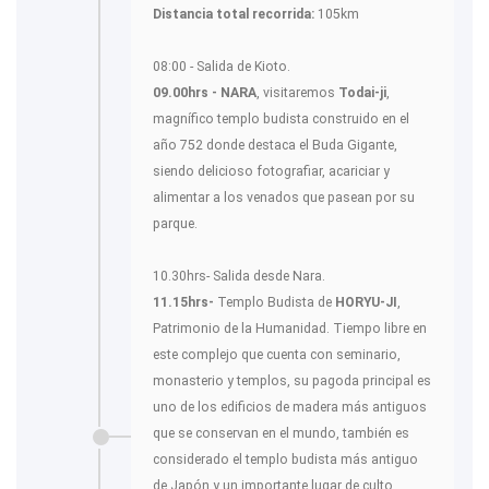
Distancia total recorrida:
105km
08:00 - Salida de Kioto.
09.00hrs - NARA
, visitaremos
Todai-ji
,
magnífico templo budista construido en el
año 752 donde destaca el Buda Gigante,
siendo delicioso fotografiar, acariciar y
alimentar a los venados que pasean por su
parque.
10.30hrs- Salida desde Nara.
11.15hrs-
Templo Budista de
HORYU-JI
,
Patrimonio de la Humanidad. Tiempo libre en
este complejo que cuenta con seminario,
monasterio y templos, su pagoda principal es
uno de los edificios de madera más antiguos
que se conservan en el mundo, también es
considerado el templo budista más antiguo
de Japón y un importante lugar de culto.