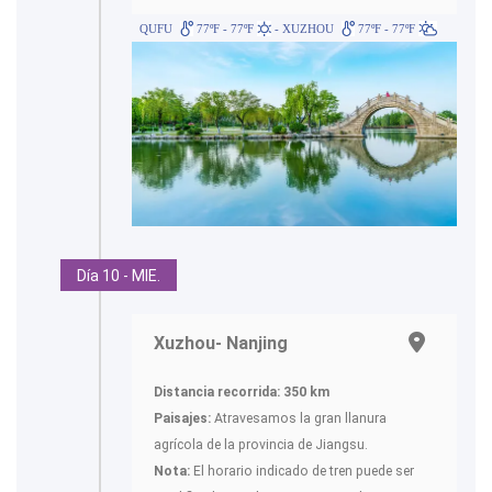
QUFU
77ºF - 77ºF
- XUZHOU
77ºF - 77ºF
Día 10 - MIE.
Xuzhou- Nanjing
Distancia recorrida: 350 km
Paisajes:
Atravesamos la gran llanura
agrícola de la provincia de Jiangsu.
Nota:
El horario indicado de tren puede ser