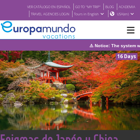
VER CATÁLOGO EN ESPAÑOL
GO TO "MY TRIP"
BLOG
ACADEMIA
TRAVEL AGENCIES LOGIN
Tours in English
USA(en)
⚠️ Notice: The system will be under maint
NEW
16 Days
BROCHURE PDF
WHERE TO BUY
FEATURED
ABOUT US
<
Enigmas de Japón y China