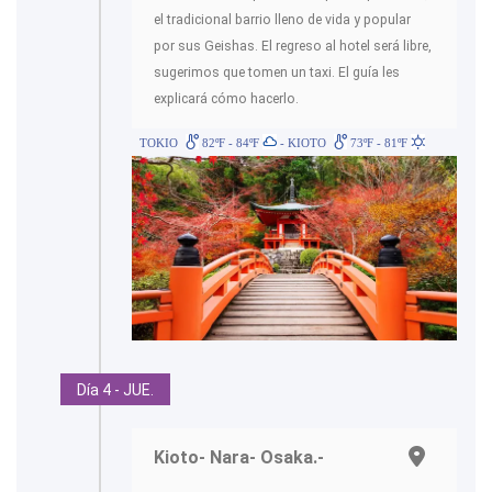
el tradicional barrio lleno de vida y popular
por sus Geishas. El regreso al hotel será libre,
sugerimos que tomen un taxi. El guía les
explicará cómo hacerlo.
TOKIO
82ºF - 84ºF
- KIOTO
73ºF - 81ºF
Día 4 - JUE.
Kioto- Nara- Osaka.-