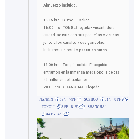
Almuerzo incluido.
15.15 hrs.- Suzhou –salida.
16.00 hrs. TONGLI
llegada–Encantadora
ciudad lacustre con sus pequeñas viviendas
junto a los canales y sus góndolas.
Incluimos un bonito
paseo en barco.
18.00 hrs.- Tongli –salida. Enseguida
entramos en la inmensa megalópolis de casi
25 millones de habitantes.-
20.00 hrs.-SHANGHAI
–Llegada-.
NANKÍN
79ºF - 79ºF
- SUZHOU
81ºF - 81ºF
- TONGLI
81ºF - 81ºF
- SHANGHÁI
84ºF - 84ºF