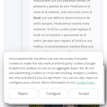
tradicionales con sus pequeñas tiendas de
artesanía y galerías de arte. Finalizamos la
visita en el malecón, más conocido como el
Bund
, con sus edificios decimonónicos de
estilo europeo. Finalizamos nuestra visita
sobre las 18.30 hrs, podra usted regresar al
hotel con el autobús o permanecer en el
centro (en este caso regreso al hotel por sus
medios, le recomendamos siempre llevar una
tarjeta del hotel escrita en Chino para poder
explicar al taxista donde desea viajar).
At Europamundo Vacations we use necessary first-party
cookies to make the site work and third-party cookies (Google
Analytics) to analyse its use on an aggregate basis. We do not
SHANGHÁI
84ºF - 84ºF
Wellcome to Europamundo Vacations, your in the
use advertising cookies or cross-site tracking. Analytics cookies
international site of:
are only activated if you accept them. You can accept, reject or
configure your choice. More information in our
Cookie Policy
.
Bienvenido a Europamundo Vacaciones, está usted en el
sitio internacional de:
Reject
Configure
Accept
USA(en)
change/cambiar