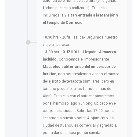
colorida ceremonia de apertura (en algunas
fechas puede no realizarse). Tras ello
incluimos la
visita y entrada a la Mansión y
el templo de Confucio
.
10.30 hrs.- Qufu –salida-. Seguimos nuestro
viaje en autocar.
13.00 hrs.- XUZHOU.
–Llegada-.
Almuerzo
incluido.
Conocemos el impresionante
Mausoleo subterráneo del emperador de
los Han,
nos sorprendemos viendo el museo
del ejército de terracota (similares, pero en
tamaño pequeño, a las famosísimas de
Xian). Tras ello con el autocar pasaremos
por el hermoso lago Yunlong, ubicado en el
centro de la ciudad. Sobre las 17.00 horas
llegamos a nuestro hotel. Alojamiento. La
ciudad de Xuzhou es comercial y agradable,
podrá dar un paseo por su cuenta.