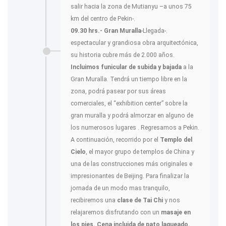
salir hacia la zona de Mutianyu –a unos 75
km del centro de Pekin-.
09.30 hrs.- Gran Muralla
-Llegada-.
espectacular y grandiosa obra arquitectónica,
su historia cubre más de 2.000 años.
Incluimos funicular de subida y bajada
a la
Gran Muralla. Tendrá un tiempo libre en la
zona, podrá pasear por sus áreas
comerciales, el “exhibition center” sobre la
gran muralla y podrá almorzar en alguno de
los numerosos lugares . Regresamos a Pekin.
A continuación, recorrido por el
Templo del
Cielo
, el mayor grupo de templos de China y
una de las construcciones más originales e
impresionantes de Beijing. Para finalizar la
jornada de un modo mas tranquilo,
recibiremos una
clase de Tai Chi
y nos
relajaremos disfrutando con un
masaje en
los pies. Cena incluida de pato laqueado.