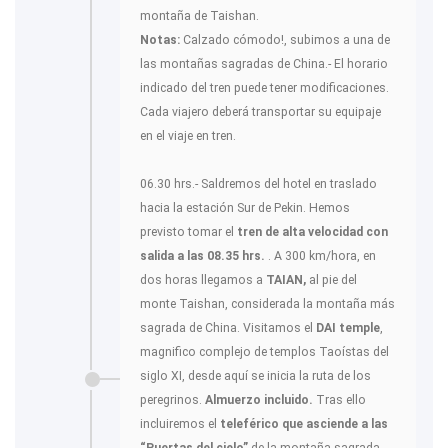
montaña de Taishan.
Notas:
Calzado cómodo!, subimos a una de
las montañas sagradas de China.- El horario
indicado del tren puede tener modificaciones.
Cada viajero deberá transportar su equipaje
en el viaje en tren.
06.30 hrs.- Saldremos del hotel en traslado
hacia la estación Sur de Pekin. Hemos
previsto tomar el
tren de alta velocidad con
salida a las 08.35 hrs.
. A 300 km/hora, en
dos horas llegamos a
TAIAN,
al pie del
monte Taishan, considerada la montaña más
sagrada de China. Visitamos el
DAI temple
,
magnifico complejo de templos Taoístas del
siglo XI, desde aquí se inicia la ruta de los
peregrinos.
Almuerzo incluido.
Tras ello
incluiremos el
teleférico que asciende a las