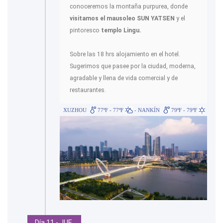
conoceremos la montaña purpurea, donde
visitamos el mausoleo SUN YATSEN
y el
pintoresco
templo Lingu.
Sobre las 18 hrs alojamiento en el hotel.
Sugerimos que pasee por la ciudad, moderna,
agradable y llena de vida comercial y de
restaurantes.
XUZHOU
77ºF - 77ºF
- NANKÍN
79ºF - 79ºF
Día 11 - JUE.