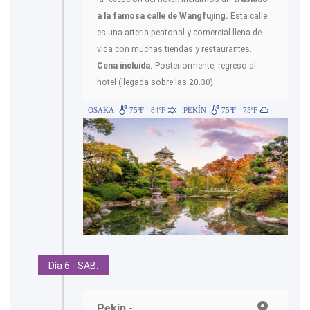
a la famosa calle de Wangfujing.
Esta calle
es una arteria peatonal y comercial llena de
vida con muchas tiendas y restaurantes.
Cena incluida.
Posteriormente, regreso al
hotel (llegada sobre las 20.30)
OSAKA
75ºF - 84ºF
- PEKÍN
75ºF - 75ºF
Día 6 - SAB.
Pekín.-