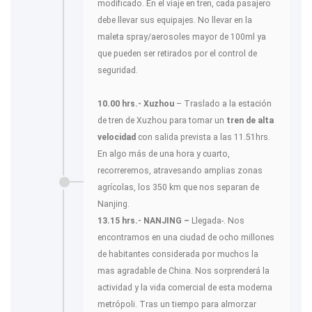
modificado. En el viaje en tren, cada pasajero
debe llevar sus equipajes. No llevar en la
maleta spray/aerosoles mayor de 100ml ya
que pueden ser retirados por el control de
seguridad.
10.00 hrs.- Xuzhou
– Traslado a la estación
de tren de Xuzhou para tomar un
tren de alta
velocidad
con salida prevista a las 11.51hrs.
En algo más de una hora y cuarto,
recorreremos, atravesando amplias zonas
agrícolas, los 350 km que nos separan de
Nanjing.
13.15 hrs.- NANJING –
Llegada-. Nos
encontramos en una ciudad de ocho millones
de habitantes considerada por muchos la
mas agradable de China. Nos sorprenderá la
actividad y la vida comercial de esta moderna
metrópoli. Tras un tiempo para almorzar