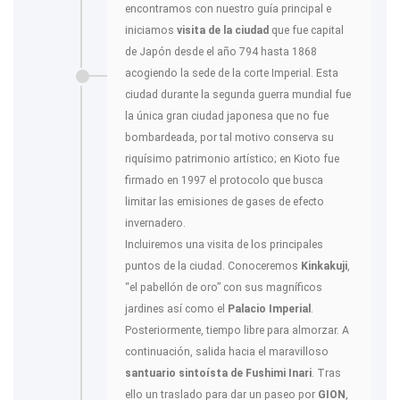
encontramos con nuestro guía principal e
iniciamos
visita de la ciudad
que fue capital
de Japón desde el año 794 hasta 1868
acogiendo la sede de la corte Imperial. Esta
ciudad durante la segunda guerra mundial fue
la única gran ciudad japonesa que no fue
bombardeada, por tal motivo conserva su
riquísimo patrimonio artístico; en Kioto fue
firmado en 1997 el protocolo que busca
limitar las emisiones de gases de efecto
invernadero.
Incluiremos una visita de los principales
puntos de la ciudad. Conoceremos
Kinkakuji
,
“el pabellón de oro” con sus magníficos
jardines así como el
Palacio Imperial
.
Posteriormente, tiempo libre para almorzar. A
continuación, salida hacia el maravilloso
santuario sintoísta de Fushimi Inari
. Tras
ello un traslado para dar un paseo por
GION
,