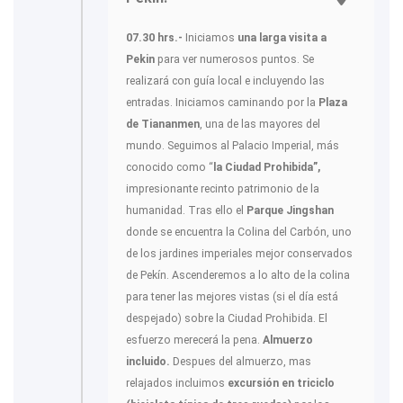
07.30 hrs.-
Iniciamos
una larga visita a
Pekin
para ver numerosos puntos. Se
realizará con guía local e incluyendo las
entradas. Iniciamos caminando por la
Plaza
de Tiananmen
, una de las mayores del
mundo. Seguimos al Palacio Imperial, más
conocido como “
la Ciudad Prohibida”,
impresionante recinto patrimonio de la
humanidad. Tras ello el
Parque Jingshan
donde se encuentra la Colina del Carbón, uno
de los jardines imperiales mejor conservados
de Pekín. Ascenderemos a lo alto de la colina
para tener las mejores vistas (si el día está
despejado) sobre la Ciudad Prohibida. El
esfuerzo merecerá la pena.
Almuerzo
incluido.
Despues del almuerzo, mas
relajados incluimos
excursión en triciclo