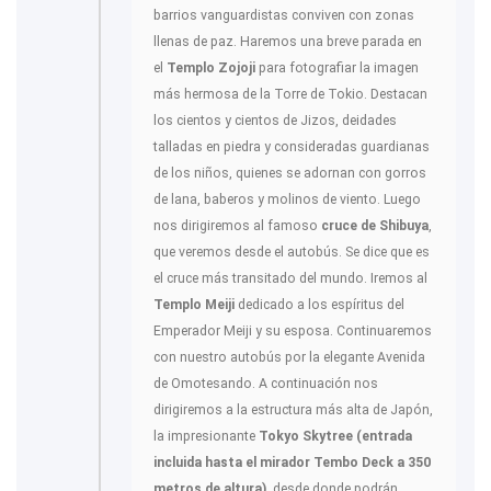
barrios vanguardistas conviven con zonas
llenas de paz. Haremos una breve parada en
el
Templo Zojoji
para fotografiar la imagen
más hermosa de la Torre de Tokio. Destacan
los cientos y cientos de Jizos, deidades
talladas en piedra y consideradas guardianas
de los niños, quienes se adornan con gorros
de lana, baberos y molinos de viento. Luego
nos dirigiremos al famoso
cruce de Shibuya
,
que veremos desde el autobús. Se dice que es
el cruce más transitado del mundo. Iremos al
Templo Meiji
dedicado a los espíritus del
Emperador Meiji y su esposa. Continuaremos
con nuestro autobús por la elegante Avenida
de Omotesando. A continuación nos
dirigiremos a la estructura más alta de Japón,
la impresionante
Tokyo Skytree (entrada
incluida hasta el mirador Tembo Deck a 350
metros de altura)
, desde donde podrán