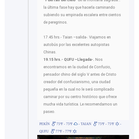
“Puertas del cielo”
de la montaña sagrada…
la última fase hay que hacerla caminando
subiendo su empinada escalera entre cientos
de peregrinos.
17.45 hrs.- Taian –salida-. Viajamos en
autobús por las excelentes autopistas
Chinas.
19.15 hrs.- QUFU –Llegada-.
Nos
encontramos en la ciudad de Confucio,
pensador chino del siglo V antes de Cristo
creador del confucianismo, una ciudad
pequeña en la cual no le será complicado
caminar por su centro histórico que ofrece
mucha vida turística. Le recomendamos un
paseo.
PEKÍN
75ºF - 75ºF
- TAIAN
75ºF - 75ºF
-
QUFU
77ºF - 77ºF