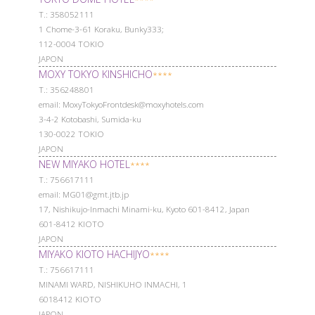
Т.: 358052111
1 Chome-3-61 Koraku, Bunky333;
112-0004 TOKIO
JAPON
MOXY TOKYO KINSHICHO
****
Т.: 356248801
email: MoxyTokyoFrontdesk@moxyhotels.com
3-4-2 Kotobashi, Sumida-ku
130-0022 TOKIO
JAPON
NEW MIYAKO HOTEL
****
Т.: 756617111
email: MG01@gmt.jtb.jp
17, Nishikujo-Inmachi Minami-ku, Kyoto 601-8412, Japan
601-8412 KIOTO
JAPON
MIYAKO KIOTO HACHIJYO
****
Т.: 756617111
MINAMI WARD, NISHIKUHO INMACHI, 1
6018412 KIOTO
JAPON