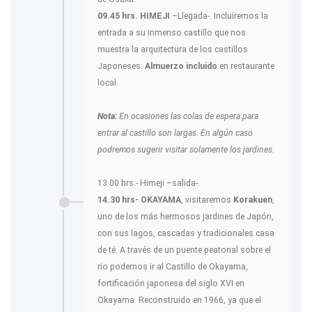
09.45 hrs. HIMEJI
–Llegada-. Incluiremos la
entrada a su inmenso castillo que nos
muestra la arquitectura de los castillos
Japoneses.
Almuerzo incluido
en restaurante
local.
Nota:
En ocasiones las colas de espera para
entrar al castillo son largas. En algún caso
podremos sugerir visitar solamente los jardines.
13.00 hrs.- Himeji –salida-.
14.30 hrs- OKAYAMA
, visitaremos
Korakuen
,
uno de los más hermosos jardines de Japón,
con sus lagos, cascadas y tradicionales casa
de té. A través de un puente peatonal sobre el
rio podemos ir al Castillo de Okayama,
fortificación japonesa del siglo XVI en
Okayama. Reconstruido en 1966, ya que el