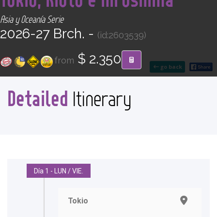
CONTACT
Asia y Oceanía Serie
2026-27 Brch. -
(id:2603539)
Find your Tour
$ 2.350
from
go back
Detailed
Itinerary
Día 1 - LUN / VIE.
Tokio