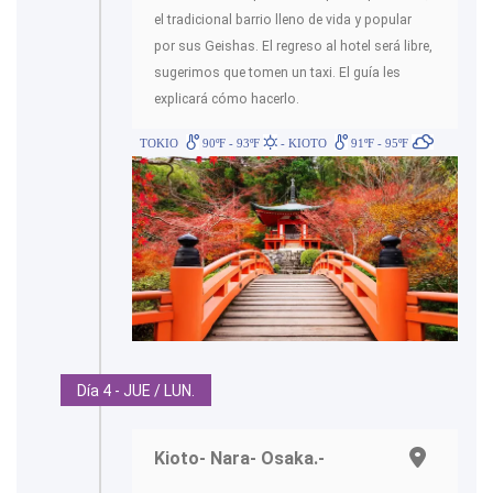
el tradicional barrio lleno de vida y popular
por sus Geishas. El regreso al hotel será libre,
sugerimos que tomen un taxi. El guía les
explicará cómo hacerlo.
TOKIO
90ºF - 93ºF
- KIOTO
91ºF - 95ºF
Día 4 - JUE / LUN.
Kioto- Nara- Osaka.-