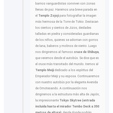
barrios vanguardistas conviven con zonas
llenas de paz. Haremos una breve parada en
el
Templo Zojoji
para fotografiar la imagen
más hermosa de la Torre de Tokio. Destacan
los cientos y cientos de Jizos, deidades
talladas en piedra y consideradas guardianas
de los niños, quienes se adornan con gorros
de lana, baberos y molinos de viento. Luego
nos dirigiremos al famoso
cruce de Shibuya
,
que veremos desde el autobús. Se dice que es
el cruce más transitado del mundo. Iremos al
Templo Meiji
dedicado a los espíritus del
Emperador Meiji y su esposa. Continuaremos
con nuestro autobús por la elegante Avenida
de Omotesando. A continuación nos
dirigiremos a la estructura más alta de Japón,
la impresionante
Tokyo Skytree (entrada
incluida hasta el mirador Tembo Deck a 350
metros de altura)
, desde donde podrán