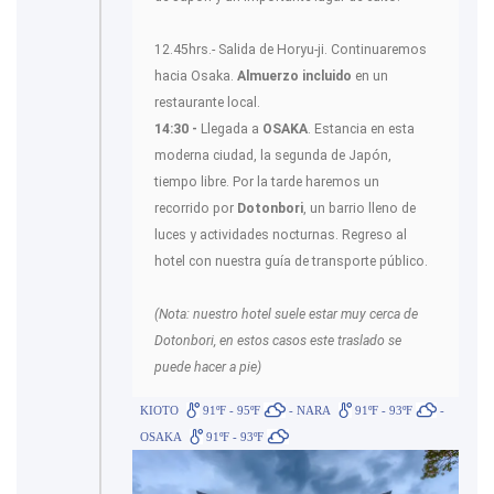
12.45hrs.- Salida de Horyu-ji. Continuaremos
hacia Osaka.
Almuerzo incluido
en un
restaurante local.
14:30 -
Llegada a
OSAKA
. Estancia en esta
moderna ciudad, la segunda de Japón,
tiempo libre. Por la tarde haremos un
recorrido por
Dotonbori
, un barrio lleno de
luces y actividades nocturnas. Regreso al
hotel con nuestra guía de transporte público.
(Nota: nuestro hotel suele estar muy cerca de
Dotonbori, en estos casos este traslado se
puede hacer a pie)
KIOTO
91ºF - 95ºF
- NARA
91ºF - 93ºF
-
OSAKA
91ºF - 93ºF