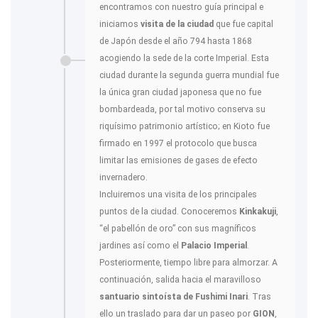
encontramos con nuestro guía principal e
iniciamos
visita de la ciudad
que fue capital
de Japón desde el año 794 hasta 1868
acogiendo la sede de la corte Imperial. Esta
ciudad durante la segunda guerra mundial fue
la única gran ciudad japonesa que no fue
bombardeada, por tal motivo conserva su
riquísimo patrimonio artístico; en Kioto fue
firmado en 1997 el protocolo que busca
limitar las emisiones de gases de efecto
invernadero.
Incluiremos una visita de los principales
puntos de la ciudad. Conoceremos
Kinkakuji
,
“el pabellón de oro” con sus magníficos
jardines así como el
Palacio Imperial
.
Posteriormente, tiempo libre para almorzar. A
continuación, salida hacia el maravilloso
santuario sintoísta de Fushimi Inari
. Tras
ello un traslado para dar un paseo por
GION
,