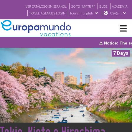
VER CATÁLOGO EN ESPAÑOL
GO TO "MY TRIP"
BLOG
ACADEMIA
TRAVEL AGENCIES LOGIN
Tours in English
USA(en)
⚠️ Notice: The system will be 
NEW
7 Days
BROCHURE PDF
WHERE TO BUY
FEATURED
ABOUT US
<
Tokio, Kioto e Hiroshima