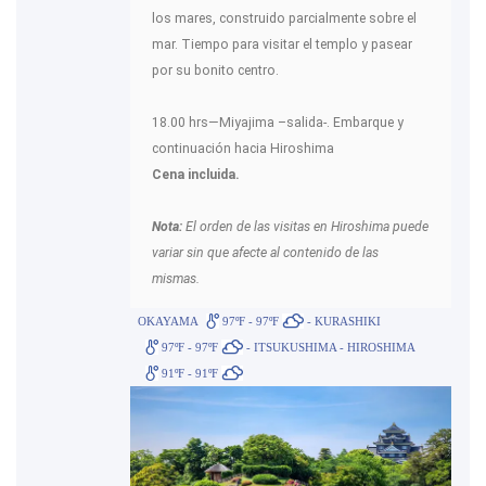
los mares, construido parcialmente sobre el
mar. Tiempo para visitar el templo y pasear
por su bonito centro.
18.00 hrs—Miyajima –salida-. Embarque y
continuación hacia Hiroshima
Cena incluida.
Nota:
El orden de las visitas en Hiroshima puede
variar sin que afecte al contenido de las
mismas.
OKAYAMA
97ºF - 97ºF
- KURASHIKI
97ºF - 97ºF
- ITSUKUSHIMA - HIROSHIMA
91ºF - 91ºF