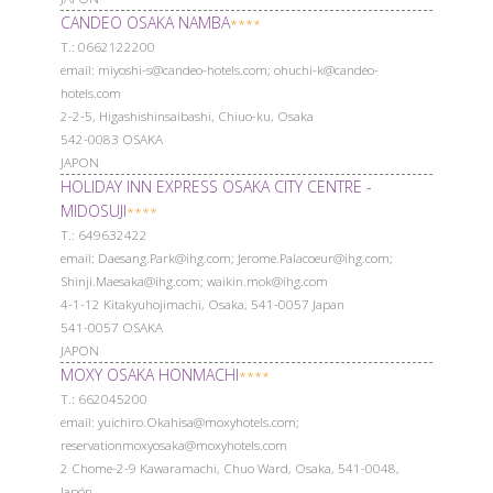
CANDEO OSAKA NAMBA
****
Т.: 0662122200
email: miyoshi-s@candeo-hotels.com; ohuchi-k@candeo-
hotels.com
2-2-5, Higashishinsaibashi, Chiuo-ku, Osaka
542-0083 OSAKA
JAPON
HOLIDAY INN EXPRESS OSAKA CITY CENTRE -
MIDOSUJI
****
Т.: 649632422
email: Daesang.Park@ihg.com; Jerome.Palacoeur@ihg.com;
Shinji.Maesaka@ihg.com; waikin.mok@ihg.com
4-1-12 Kitakyuhojimachi, Osaka, 541-0057 Japan
541-0057 OSAKA
JAPON
MOXY OSAKA HONMACHI
****
Т.: 662045200
email: yuichiro.Okahisa@moxyhotels.com;
reservationmoxyosaka@moxyhotels.com
2 Chome-2-9 Kawaramachi, Chuo Ward, Osaka, 541-0048,
Japón