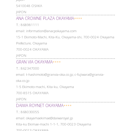
5410048 OSAKA
JAPON
ANA CROWNE PLAZA OKAYAMA
****
Т.: 868981111
email: information@anacpokayama.com
15-1 Ekimoto-Machi, Kita-Ku, Okayama-shi, 700-0024 Okayama
Prefecture, Okayama
700-0024 OKAYAMA
JAPON
GRAN VIA OKAYAMA
****
Т.: 862347000
email: t-hashimoto@granvia-oka.co.jp; c-fujiwara@granvia-
oka.co.jp
1-5 Ekimoto-machi, Kita-ku, Okayama
700-8515 OKAYAMA
JAPON
DAIWA ROYNET OKAYAMA
****
Т.: 868030055
email: okayamaekimae@daiwaroyal.jp
Kita-ku Ekimae-machi 1-1-1, 700-0023 Okayama
700-0023 OKAYAMA