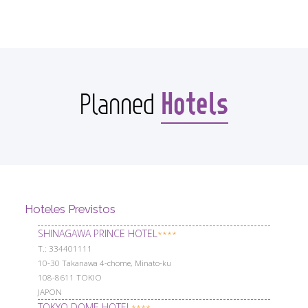
Hotels
Planned
Hoteles Previstos
SHINAGAWA PRINCE HOTEL
****
Т.: 334401111
10-30 Takanawa 4-chome, Minato-ku
108-8611 TOKIO
JAPON
TOKYO DOME HOTEL
****