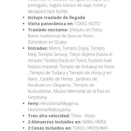
portugués, seguro básico de viaje, hotel y
desayuno tipo buffet.
Incluye traslado de llegada
Visita panorámica en:
TOKIO, KIOTO
Traslado nocturno:
Shinjuku en Tokio,
Barrio tradicional de Gion en Kioto ,
Dotonbori en Osaka
Entradas:
Metro, Templo Zojoji, Templo
Meiji, Templo Sensoji, Tokyo Skytree (hasta el
mirador Tembo Deck) en Tokio, Fushimi Inari,
Palacio Imperial, Templo de Kinkakuji en Kioto
, Templo de Todai-ji y Templo de Horyu-ji en
Nara , Castillo de Himeji , Jardines de
Korakuen en Okayama , Templo de
Itsukushima , Museo Memorial de la Paz en
Hiroshima
Ferry:
Hiroshima/Miyajima,
Hiroshima/Matsuyama
Tren alta velocidad:
Tokio - Kioto
2 Almuerzos Incluidos en:
NARA, HIMEJI
2 Cenas Incluidos en:
TOKIO, HIROSHIMA