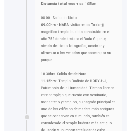
Distancia total recorrida:
105km
08:00 - Salida de Kioto.
09.00hrs - NARA
, visitaremos
Todai-ji
,
magnífico templo budista construido en el
año 752 donde destaca el Buda Gigante,
siendo delicioso fotografiar, acariciar y
alimentar a los venados que pasean por su
parque.
10.30hrs- Salida desde Nara.
11.15hrs-
Templo Budista de
HORYU-JI
,
Patrimonio de la Humanidad. Tiempo libre en
este complejo que cuenta con seminario,
monasterio y templos, su pagoda principal es
uno de los edificios de madera más antiguos
que se conservan en el mundo, también es
considerado el templo budista más antiguo
de Japón y un importante lugar de culto.