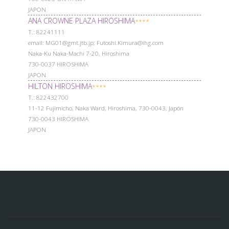
JAPON
ANA CROWNE PLAZA HIROSHIMA
****
Т.: 82241111
email: MG01@gmt.jtb.jp; Futoshi.Kimura@ihg.com
Naka-Ku Naka-Machi 7-20, Hiroshima
730-0037 HIROSHIMA
JAPON
HILTON HIROSHIMA
****
Т.: 822432700
11-12 Fujimicho, Naka Ward, Hiroshima, 730-0043, Japón
730-0043 HIROSHIMA
JAPON