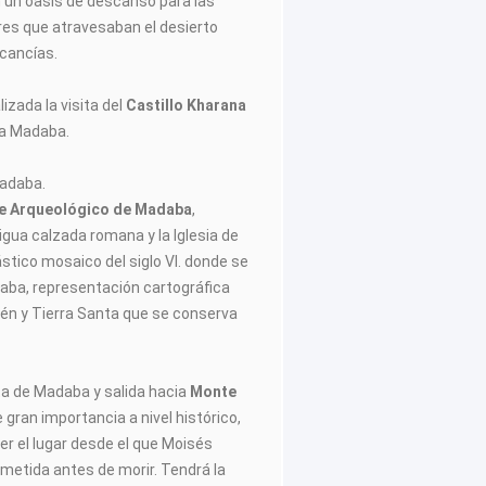
n un oasis de descanso para las
es que atravesaban el desierto
cancías.
lizada la visita del
Castillo Kharana
a Madaba.
adaba.
e Arqueológico de Madaba
,
gua calzada romana y la Iglesia de
stico mosaico del siglo VI. donde se
ba, representación cartográfica
én y Tierra Santa que se conserva
sita de Madaba y salida hacia
Monte
 gran importancia a nivel histórico,
 ser el lugar desde el que Moisés
metida antes de morir. Tendrá la