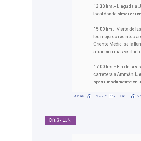
13.30 hrs.-
Llegada a 
local donde
almorzarem
15.00 hrs.-
Visita de la
los mejores recintos a
Oriente Medio, se la ll
atracción más visitada 
17.00 hrs.- Fin de la v
carretera a Ammán.
Ll
aproximadamente en u
AMÁN
70ºF - 70ºF
- JERASH
72º
Día 3 - LUN.