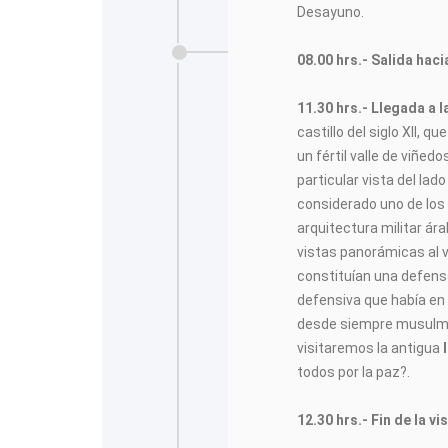
Desayuno.
08.00 hrs.- Salida hacia
11.30 hrs.-
Llegada a l
castillo del siglo XII, 
un fértil valle de viñe
particular vista del la
considerado uno de lo
arquitectura militar á
vistas panorámicas al v
constituían una defens
defensiva que había en 
desde siempre musulma
visitaremos la antigua
todos por la paz?.
12.30 hrs.- Fin de la v