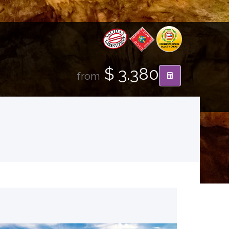
$ 3.380
from