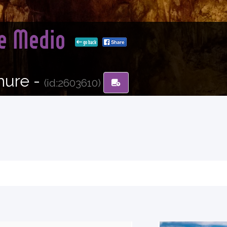
te Medio
go back
hure -
(id:2603610)