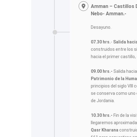
Amman – Castillos 
Nebo- Amman.-
Desayuno.
07.30 hrs.
-
Salida haci
construidos entre los s
hacia el primer castillo,
09.00 hrs.-
Salida hacia 
Patrimonio de la Huma
principios del siglo VIII
se conserva como uno de
de Jordania.
10.30 hrs.-
Fin de la vis
llegaremos aproximadam
Qasr Kharana
construid