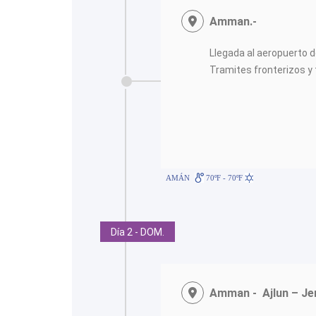
Amman.-
Llegada al aeropuerto 
Tramites fronterizos y t
<
AMÁN
70ºF - 70ºF
Día 2 - DOM.
Amman - Ajlun – Je