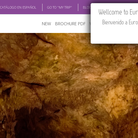
 CATÁLOGO EN ESPAÑOL
GO TO "MY TRIP"
BLOG
ACADEMIA
TRAV
Wellcome to Euro
Bienvenido a Euro
NEW
BROCHURE PDF
WHERE TO BUY
FEATU