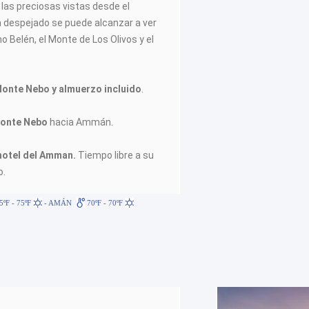
las preciosas vistas desde el
a despejado se puede alcanzar a ver
o Belén, el Monte de Los Olivos y el
Monte Nebo y
almuerzo incluido
.
Monte Nebo
hacia Ammán.
 hotel del Amman.
Tiempo libre a su
o.
5ºF - 75ºF
- AMÁN
70ºF - 70ºF