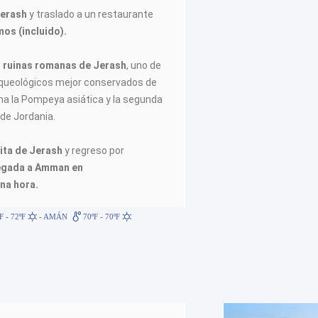
Jerash
y traslado a un restaurante
os (incluido).
s
ruinas romanas de Jerash
, uno de
rqueológicos mejor conservados de
ama la Pompeya asiática y la segunda
de Jordania.
isita de Jerash
y regreso por
egada a Amman en
na hora.
F - 72ºF
- AMÁN
70ºF - 70ºF