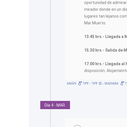
oportunidad de admirar 
mirador donde en un dí
lugares tan lejanos com
Mar Muerto.
13.45 hrs.-
Llegada a 
15.30 hrs.-
Salida de 
17.00 hrs.- Llegada al
disposición. Alojamient
AMÁN
70ºF - 70ºF
- MADABA
7
Día 4 - MAR.