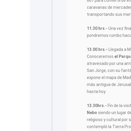
661 para convertirse e
caravanas de mercader
transportando sus mer
11.30 hrs.-
Una vez fina
pondremos rumbo haci
13.00 hrs.-
Llegada a M
Conoceremos
el Parqu
atravesado por una anti
San Jorge, con su fantá
expone el mapa de Mada
más antigua de Jerusal
hasta hoy.
13.30hrs.-
Fin de la vi
Nebo
siendo un lugar de
religioso y cultural por
contempló la Tierra Pro