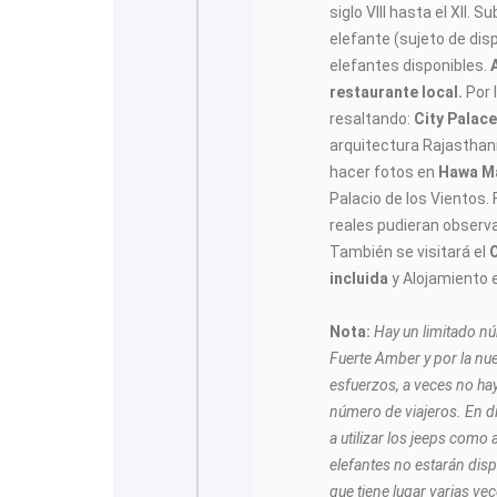
siglo VIII hasta el XII. 
elefante (sujeto de disp
elefantes disponibles.
restaurante local.
Por l
resaltando:
City Palace
arquitectura Rajasthan
hacer fotos en
Hawa M
Palacio de los Vientos.
reales pudieran observa
También se visitará el
incluida
y Alojamiento e
Nota:
Hay un limitado nú
Fuerte Amber y por la nue
esfuerzos, a veces no hay
número de viajeros. En d
a utilizar los jeeps como a
elefantes no estarán disp
que tiene lugar varias vec