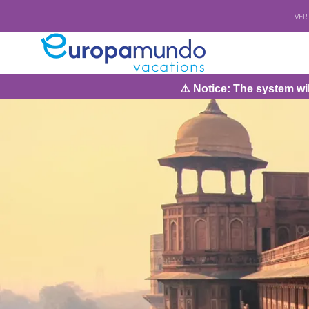
VER
⚠️ Notice: The system will be under maintenan