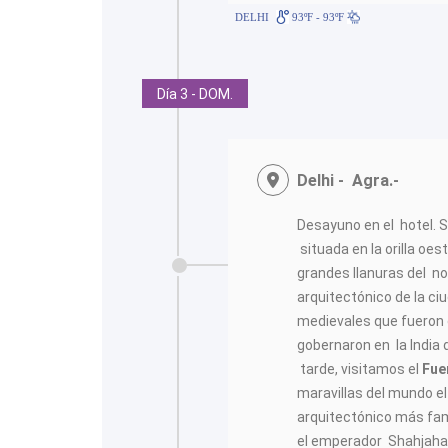
DELHI
93ºF - 93ºF
Día 3 - DOM.
Delhi - Agra.-
Desayuno en el hotel. S
situada en la orilla oe
grandes llanuras del nor
arquitectónico de la c
medievales que fueron 
gobernaron en la India
tarde, visitamos el
Fue
maravillas del mundo e
arquitectónico más fa
el emperador Shahjaha