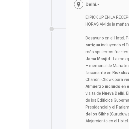
Delhi.-
El PICK UP EN LA RECE
HORAS AM de la mañan
Desayuno en el Hotel. Po
antigua
incluyendo el F
más opulentos fuertes d
Jama Masjid
- La mezqu
– memorial de Mahatma
fascinante en
Ricksha
Chandni Chowk para ver
Almuerzo incluido en e
visita de
Nueva Delhi
, 
de los Edificios Gubern
Presidencial y el Parla
de los Sikhs
(Guruduwa
Alojamiento en el Hotel.