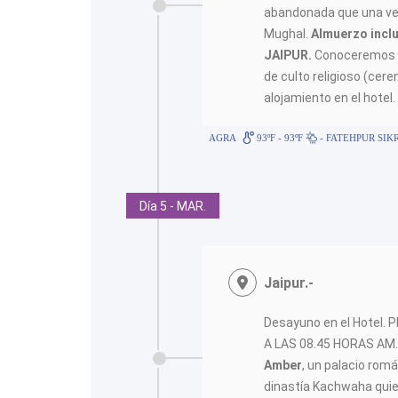
abandonada que una vez
Mughal.
Almuerzo inclu
JAIPUR.
Conoceremos el
de culto religioso (cere
alojamiento en el hotel.
AGRA
93ºF - 93ºF
- FATEHPUR SIKR
Día 5 - MAR.
Jaipur.-
Desayuno en el Hotel.
A LAS 08.45 HORAS AM..
Amber
, un palacio romá
dinastía Kachwaha quie