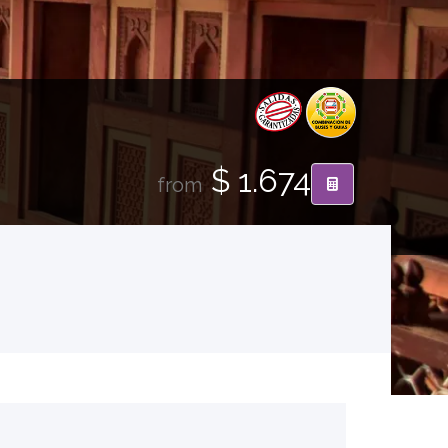
$ 1.674
from