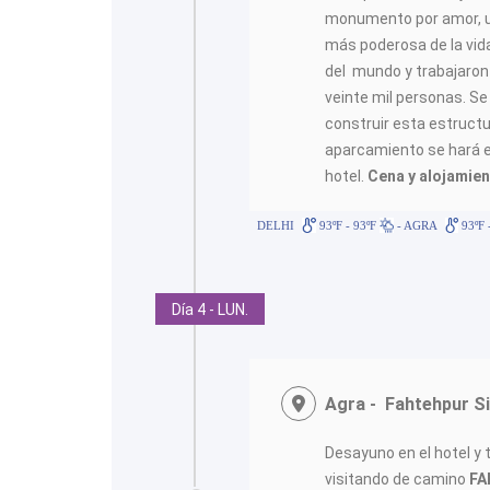
monumento por amor, u
más poderosa de la vid
del mundo y trabajaro
veinte mil personas. S
construir esta estructu
aparcamiento se hará e
hotel.
Cena y alojam
DELHI
93ºF - 93ºF
- AGRA
93ºF 
Día 4 - LUN.
Agra - Fahtehpur Si
Desayuno en el hotel y t
visitando de camino
FA