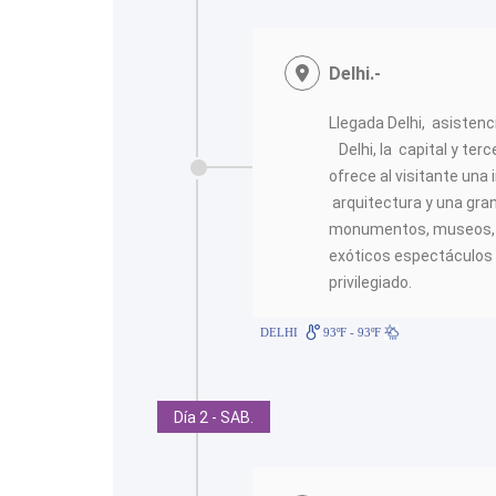
<
Delhi.-
Llegada Delhi, asistenci
Delhi, la capital y terc
ofrece al visitante una
arquitectura y una gran
monumentos, museos, ga
exóticos espectáculos 
privilegiado.
DELHI
93ºF - 93ºF
Día 2 - SAB.