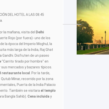
PCIÓN DEL HOTEL A LAS 08.45
a.
r la mañana, visita del
Delhi
uerte Rojo (por fuera)- uno de los
e la época del Imperio Moghul, la
ita más larga de la India, Raj Ghat
 Gandhi. Disfruten de un paseo
w
"Carrito tirado por hombre" en
 sus mercados y bazares típicos.
l restaurante local
. Por la tarde,
El Qutub Minar, recorrido por la zona
amentales, Puerta de la India Palacio
mento. También se visitara
el templo
ra Bangla Sahib).
Cena incluida
y