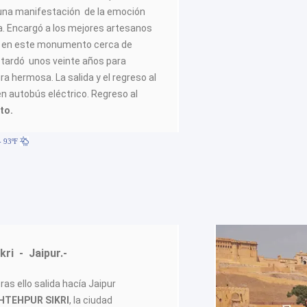
na manifestación de la emoción
a. Encargó a los mejores artesanos
n en este monumento cerca de
e tardó unos veinte años para
ra hermosa. La salida y el regreso al
n autobús eléctrico. Regreso al
iento.
- 93ºF
kri - Jaipur.-
ras ello salida hacía Jaipur
HTEHPUR SIKRI
, la ciudad