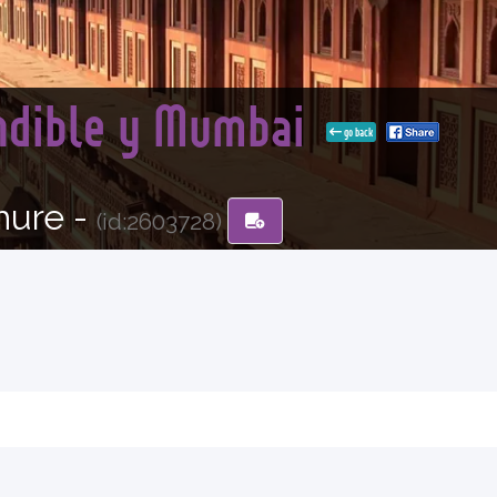
ndible y Mumbai
go back
hure -
(id:2603728)