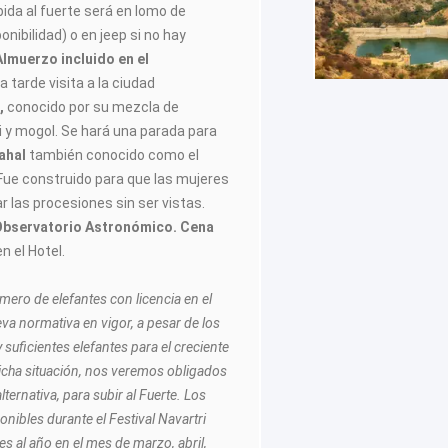
Subida al fuerte será en lomo de
onibilidad) o en jeep si no hay
Almuerzo incluido en el
a tarde visita a la ciudad
,
conocido por su mezcla de
i y mogol. Se hará una parada para
ahal
también conocido como el
 Fue construido para que las mujeres
r las procesiones sin ser vistas.
Observatorio Astronómico. Cena
n el Hotel.
mero de elefantes con licencia en el
va normativa en vigor, a pesar de los
 suficientes elefantes para el creciente
icha situación, nos veremos obligados
lternativa, para subir al Fuerte. Los
onibles durante el Festival Navartri
es al año en el mes de marzo, abril,