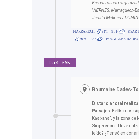
Europamundo organizaría l
VIERNES: Marraquech-Ess
Jadida-Meknes / DOMIN
MARRAKECH
91ºF - 91ºF
- KSAR 
90ºF - 90ºF
- BOUMALNE DADES
Día 4 - SAB.
Boumalne Dades-Tod
Distancia total realiz
Paisajes:
Bellísimos si
Kasbahs", y la zona de l
Sugerencia:
Lleve calz
leído? ¿Pensó en donarl