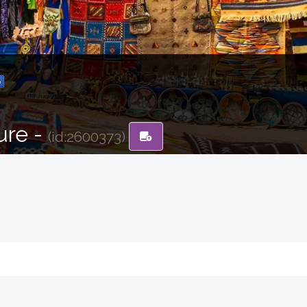
ure -
(id:2600373)