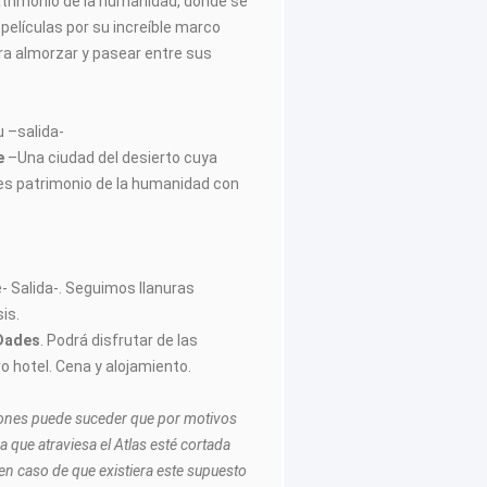
atrimonio de la humanidad, donde se
elículas por su increíble marco
ra almorzar y pasear entre sus
u –salida-
e
–Una ciudad del desierto cuya
es patrimonio de la humanidad con
- Salida-. Seguimos llanuras
sis.
Dades
. Podrá disfrutar de las
o hotel. Cena y alojamiento.
ones puede suceder que por motivos
a que atraviesa el Atlas esté cortada
 en caso de que existiera este supuesto