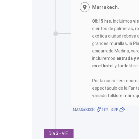
Marrakech.
08:15 hrs
. Incluimos
vi
cientos de palmeras, r
exótica ciudad rebosa 
grandes murallas, la P
abigarrada Medina, vere
incluiremos
entrada y v
en el hotel
y tarde libre.
Por la noche les recom
espectáculo de la Fantas
variado folklore marroqu
MARRAKECH
91ºF - 91ºF
Día 3 - VIE.