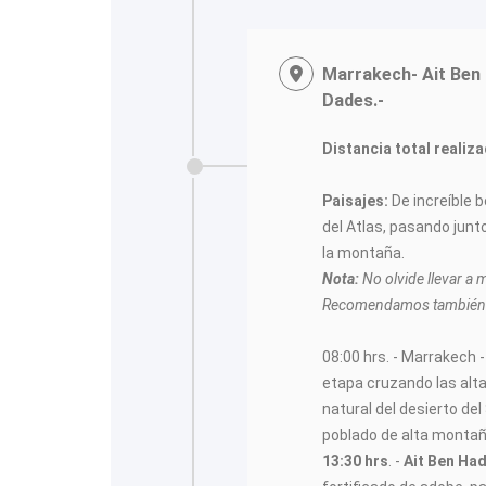
Marrakech- Ait Ben
Dades.-
Distancia total realiz
Paisajes:
De increíble 
del Atlas, pasando jun
la montaña.
Nota:
No olvide llevar a
Recomendamos también r
08:00 hrs. - Marrakech -
etapa cruzando las alt
natural del desierto de
poblado de alta montañ
13:30 hrs
. -
Ait Ben Ha