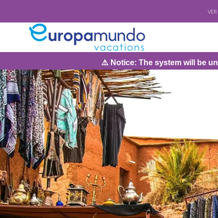
VER
⚠️ Notice: The system will be under maintenance on