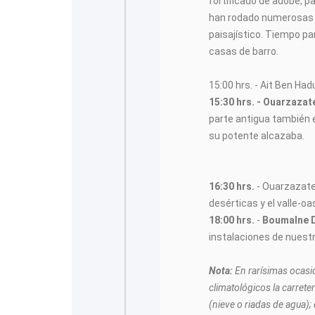
fortificado de adobe, p
han rodado numerosas p
paisajístico. Tiempo pa
casas de barro.
15:00 hrs. - Ait Ben Had
15:30 hrs. - Ouarzazat
parte antigua también 
su potente alcazaba.
16:30 hrs.
- Ouarzazate
desérticas y el valle-oa
18:00 hrs.
-
Boumalne 
instalaciones de nuestr
Nota:
En rarísimas ocasi
climatológicos la carreter
(nieve o riadas de agua);