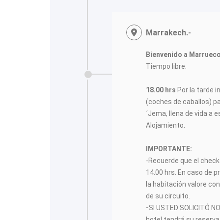
<
Marrakech.-
Bienvenido a Marrueco
Tiempo libre.
18.00 hrs
Por la tarde 
(coches de caballos) p
´Jema, llena de vida a e
Alojamiento.
IMPORTANTE:
-Recuerde que el check-
14.00 hrs. En caso de p
la habitación valore con
de su circuito.
-
SI USTED SOLICITÓ NO
hotel tendrá su reserva 