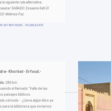
a siguiente ruta alternativa:
auira/ SABADO: Essauira-Safi-El
GO: Meknes-Fez.
DE AIT BEN HADU - OUARZAZATE
ra- Khorbat- Erfoud.-
ada:
280 km.
guiendo el llamado "Valle de las
os paisajes bíblicos.
ado cómodo. - ¿Lleva algún libro ya
o para la biblioteca que estamos