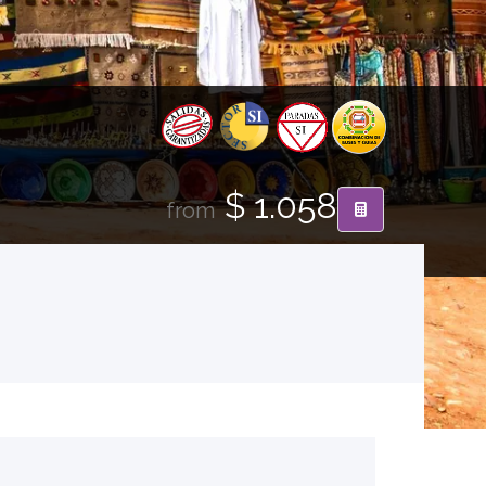
$ 1.058
from