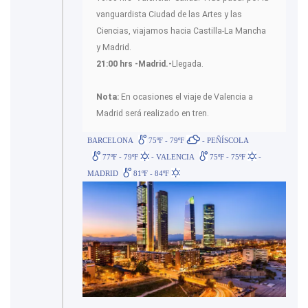
vanguardista Ciudad de las Artes y las
Ciencias, viajamos hacia Castilla-La Mancha
y Madrid.
21:00 hrs -Madrid.-
Llegada.
Nota:
En ocasiones el viaje de Valencia a
Madrid será realizado en tren.
BARCELONA
75ºF - 79ºF
- PEÑÍSCOLA
77ºF - 79ºF
- VALENCIA
75ºF - 75ºF
-
MADRID
81ºF - 84ºF