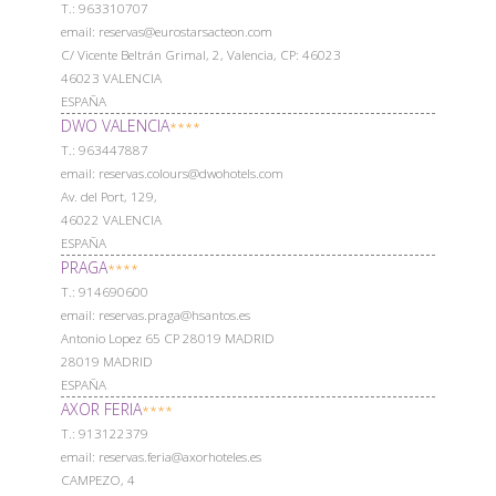
Т.: 963310707
email: reservas@eurostarsacteon.com
C/ Vicente Beltrán Grimal, 2, Valencia, CP: 46023
46023 VALENCIA
ESPAÑA
DWO VALENCIA
****
Т.: 963447887
email: reservas.colours@dwohotels.com
Av. del Port, 129,
46022 VALENCIA
ESPAÑA
PRAGA
****
Т.: 914690600
email: reservas.praga@hsantos.es
Antonio Lopez 65 CP 28019 MADRID
28019 MADRID
ESPAÑA
AXOR FERIA
****
Т.: 913122379
email: reservas.feria@axorhoteles.es
CAMPEZO, 4