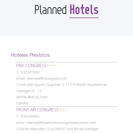
Hotels
Planned
Hoteles Previstos
FIRA CONGRESS
****
Т.: 932671800
email: reservas@firacongress.com
Carrer José Agustín Goytisolo, 9-11 CP 08908 Hospitalet de
Llobregat, 9 - 11
08908 BARCELONA
ESPAÑA
FRONT AIR CONGRESS
****
Т.: 936369480
email: reservas@hotelfrontaircongressbarcelona.com
C/De les Alberades,16 cp 08830 Sant Boi de Llobregat