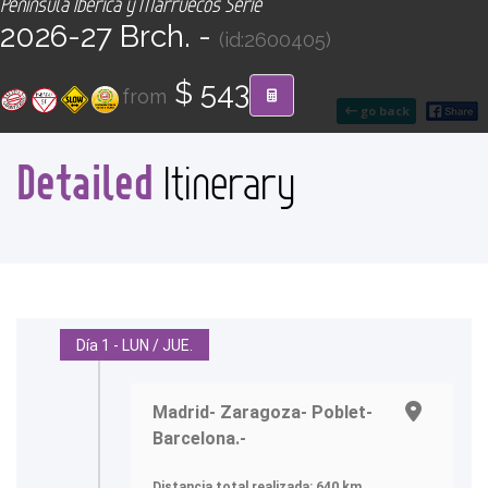
Península Ibérica y Marruecos Serie
CONTACT
2026-27 Brch. -
(id:2600405)
Find your Tour
$ 543
from
go back
Detailed
Itinerary
Día 1 - LUN / JUE.
Madrid- Zaragoza- Poblet-
Barcelona.-
Distancia total realizada: 640 km.