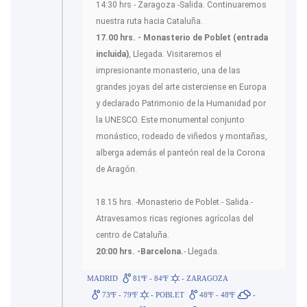
14:30 hrs - Zaragoza -Salida. Continuaremos
nuestra ruta hacia Cataluña.
17.00 hrs. - Monasterio de Poblet (e
ntrada
incluida)
, Llegada. Visitaremos el
impresionante monasterio, una de las
grandes joyas del arte cisterciense en Europa
y declarado Patrimonio de la Humanidad por
la UNESCO. Este monumental conjunto
monástico, rodeado de viñedos y montañas,
alberga además el panteón real de la Corona
de Aragón.
18.15 hrs. -Monasterio de Poblet.- Salida.-
Atravesamos ricas regiones agrícolas del
centro de Cataluña.
20:00 hrs. -Barcelona.
- Llegada.
MADRID
81ºF - 84ºF
- ZARAGOZA
73ºF - 79ºF
- POBLET
48ºF - 48ºF
-