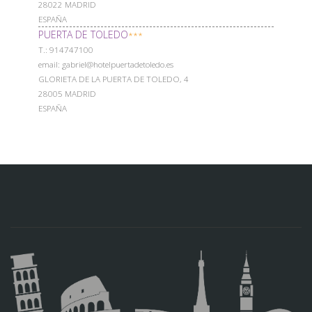
28022 MADRID
ESPAÑA
PUERTA DE TOLEDO
***
Т.: 914747100
email: gabriel@hotelpuertadetoledo.es
GLORIETA DE LA PUERTA DE TOLEDO, 4
28005 MADRID
ESPAÑA