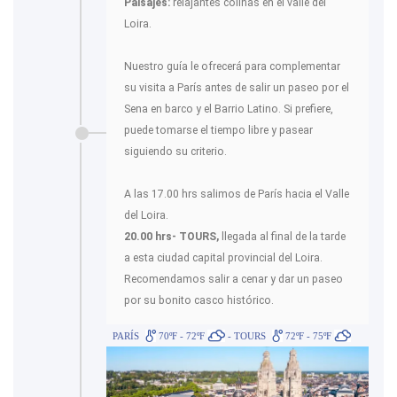
Paisajes:
relajantes colinas en el valle del
Loira.
Nuestro guía le ofrecerá para complementar
su visita a París antes de salir un paseo por el
Sena en barco y el Barrio Latino. Si prefiere,
puede tomarse el tiempo libre y pasear
siguiendo su criterio.
A las 17.00 hrs salimos de París hacia el Valle
del Loira.
20.00 hrs- TOURS,
llegada al final de la tarde
a esta ciudad capital provincial del Loira.
Recomendamos salir a cenar y dar un paseo
por su bonito casco histórico.
PARÍS
70ºF - 72ºF
- TOURS
72ºF - 75ºF