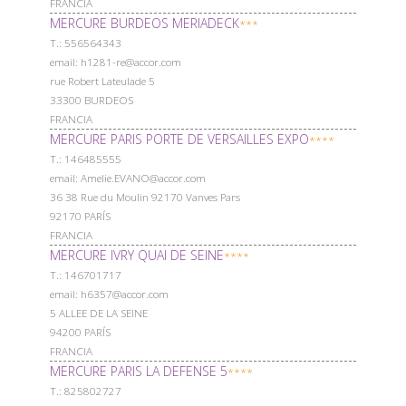
FRANCIA
MERCURE BURDEOS MERIADECK
***
Т.: 556564343
email: h1281-re@accor.com
rue Robert Lateulade 5
33300 BURDEOS
FRANCIA
MERCURE PARIS PORTE DE VERSAILLES EXPO
****
Т.: 146485555
email: Amelie.EVANO@accor.com
36 38 Rue du Moulin 92170 Vanves Pars
92170 PARÍS
FRANCIA
MERCURE IVRY QUAI DE SEINE
****
Т.: 146701717
email: h6357@accor.com
5 ALLEE DE LA SEINE
94200 PARÍS
FRANCIA
MERCURE PARIS LA DEFENSE 5
****
Т.: 825802727