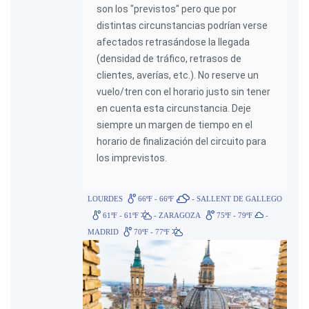
son los "previstos" pero que por
distintas circunstancias podrían verse
afectados retrasándose la llegada
(densidad de tráfico, retrasos de
clientes, averías, etc.). No reserve un
vuelo/tren con el horario justo sin tener
en cuenta esta circunstancia. Deje
siempre un margen de tiempo en el
horario de finalización del circuito para
los imprevistos.
LOURDES
66ºF - 66ºF
- SALLENT DE GALLEGO
61ºF - 61ºF
- ZARAGOZA
75ºF - 79ºF
-
MADRID
70ºF - 77ºF