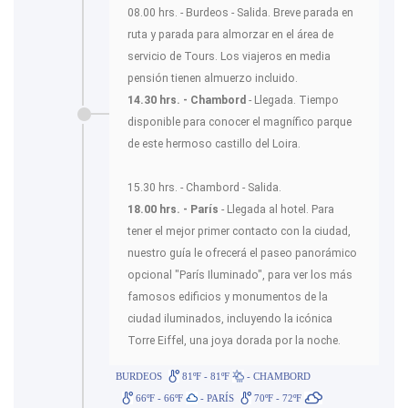
08.00 hrs. - Burdeos - Salida. Breve parada en
ruta y parada para almorzar en el área de
servicio de Tours. Los viajeros en media
pensión tienen almuerzo incluido.
14.30 hrs. - Chambord
- Llegada. Tiempo
disponible para conocer el magnífico parque
de este hermoso castillo del Loira.
15.30 hrs. - Chambord - Salida.
18.00 hrs. - París
- Llegada al hotel. Para
tener el mejor primer contacto con la ciudad,
nuestro guía le ofrecerá el paseo panorámico
opcional "París Iluminado", para ver los más
famosos edificios y monumentos de la
ciudad iluminados, incluyendo la icónica
Torre Eiffel, una joya dorada por la noche.
BURDEOS
81ºF - 81ºF
- CHAMBORD
66ºF - 66ºF
- PARÍS
70ºF - 72ºF