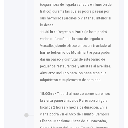
(según hora de llegada variable en función de
tráfico) durante las cuales podrá pasear por
sus hermosos jardines o visitar su interior si
lo desea.
11.30 hrs-
Regreso a
París
(la hora podrá
variar en función de la hora de llegada a
Versalles)donde ofreceremos un
traslado al
barrio bohemio de Montmartre
para poder
dar un paseo y disfrutar de este barrio de
pequeños restaurantes y artistas al aire libre.
Almuerzo incluido para los pasajeros que
adquirieron el suplemento de comidas.
15.00hrs-
Tras el almuerzo comenzaremos
la
visita panorámica de París
con un guía
local de 2 horas y media de duración. En la
visita podrá ver el Arco de Triunfo, Campos
Elíseos, Madelaine, Plaza de la Concordia,
Ópera, Museo del Louvre, Torre St. Jacques,