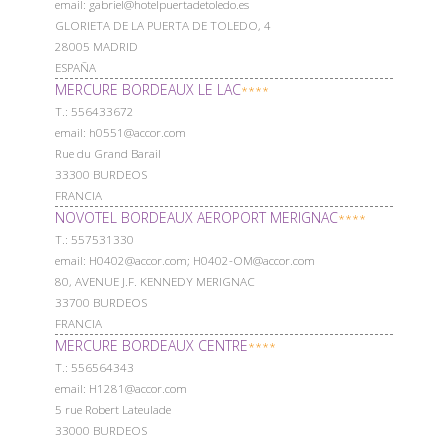
email: gabriel@hotelpuertadetoledo.es
GLORIETA DE LA PUERTA DE TOLEDO, 4
28005 MADRID
ESPAÑA
MERCURE BORDEAUX LE LAC
****
Т.: 556433672
email: h0551@accor.com
Rue du Grand Barail
33300 BURDEOS
FRANCIA
NOVOTEL BORDEAUX AEROPORT MERIGNAC
****
Т.: 557531330
email: H0402@accor.com; H0402-OM@accor.com
80, AVENUE J.F. KENNEDY MERIGNAC
33700 BURDEOS
FRANCIA
MERCURE BORDEAUX CENTRE
****
Т.: 556564343
email: H1281@accor.com
5 rue Robert Lateulade
33000 BURDEOS