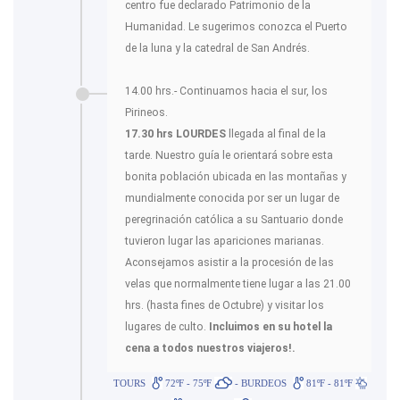
centro fue declarado Patrimonio de la
Humanidad. Le sugerimos conozca el Puerto
de la luna y la catedral de San Andrés.
14.00 hrs.- Continuamos hacia el sur, los
Pirineos.
17.30 hrs LOURDES
llegada al final de la
tarde. Nuestro guía le orientará sobre esta
bonita población ubicada en las montañas y
mundialmente conocida por ser un lugar de
peregrinación católica a su Santuario donde
tuvieron lugar las apariciones marianas.
Aconsejamos asistir a la procesión de las
velas que normalmente tiene lugar a las 21.00
hrs. (hasta fines de Octubre) y visitar los
lugares de culto.
Incluimos en su hotel la
cena a todos nuestros viajeros!.
TOURS
72ºF - 75ºF
- BURDEOS
81ºF - 81ºF