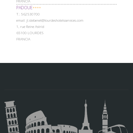
FRANCIA
PADOUE
****
Т.: 562530700
email: jl.stebenet@lourdeshotelsservices.com
1, rue Reine Astrid
65100 LOURDES
FRANCIA