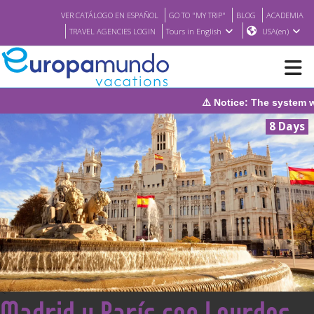
VER CATÁLOGO EN ESPAÑOL
GO TO "MY TRIP"
BLOG
ACADEMIA
TRAVEL AGENCIES LOGIN
Tours in English
USA(en)
⚠️ Notice: The system will be under main
NEW
8 Days
BROCHURE PDF
WHERE TO BUY
FEATURED
ABOUT US
<
Madrid y París con Lourdes