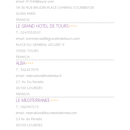
email: H1546@accor.com
18-30 RUE BAUDIN PLACE CHARRAS COURBEVOIE
92400 PARÍS
FRANCIA
LE GRAND HOTEL DE TOURS
****
Т.: 0247053531
email: commercial@legrandhoteltours.com
PLACE DU GENERAL LECLERC 9
37000 TOURS
FRANCIA
ALBA
****
Т.: 562427070
email: reservation@hotelalba.fr
27, Av. Du Paradis
65100 LOURDES
FRANCIA
LE MEDITERRANEE
****
Т.: 562947215
email: reservation@lourdeshotelmed.com
23 Av. du Paradis
65100 LOURDES