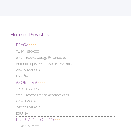
Hoteles Previstos
PRAGA
****
Т.: 914690600
email: reservas.praga@hsantos.es
Antonio Lopez 65 CP 28019 MADRID
28019 MADRID
ESPAÑA
AXOR FERIA
****
Т.: 913122379
email: reservas.feria@axorhoteles.es
CAMPEZO, 4
28022 MADRID
ESPAÑA
PUERTA DE TOLEDO
***
Т.: 914747100