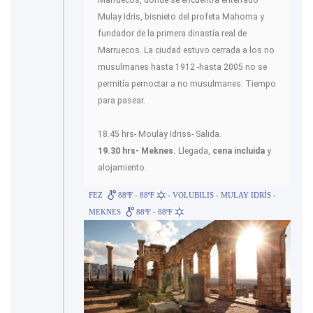
Marruecos, donde se encuentra enterrado
Mulay Idris, bisnieto del profeta Mahoma y
fundador de la primera dinastía real de
Marruecos. La ciudad estuvo cerrada a los no
musulmanes hasta 1912 -hasta 2005 no se
permitía pernoctar a no musulmanes. Tiempo
para pasear.
18.45 hrs- Moulay Idriss- Salida.
19.30 hrs- Meknes.
Llegada,
cena incluida
y
alojamiento.
FEZ
88ºF - 88ºF
- VOLUBILIS - MULAY IDRÍS -
MEKNES
88ºF - 88ºF