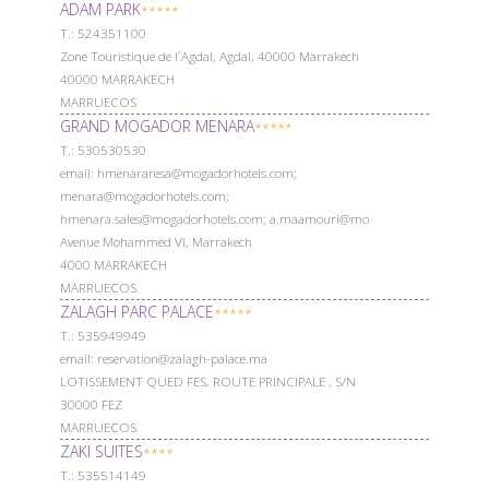
ADAM PARK
*****
Т.: 524351100
Zone Touristique de l´Agdal, Agdal, 40000 Marrakech
40000 MARRAKECH
MARRUECOS
GRAND MOGADOR MENARA
*****
Т.: 530530530
email: hmenararesa@mogadorhotels.com;
menara@mogadorhotels.com;
hmenara.sales@mogadorhotels.com; a.maamouri@mo
Avenue Mohammed VI, Marrakech
4000 MARRAKECH
MARRUECOS
ZALAGH PARC PALACE
*****
Т.: 535949949
email: reservation@zalagh-palace.ma
LOTISSEMENT QUED FES, ROUTE PRINCIPALE , S/N
30000 FEZ
MARRUECOS
ZAKI SUITES
****
Т.: 535514149