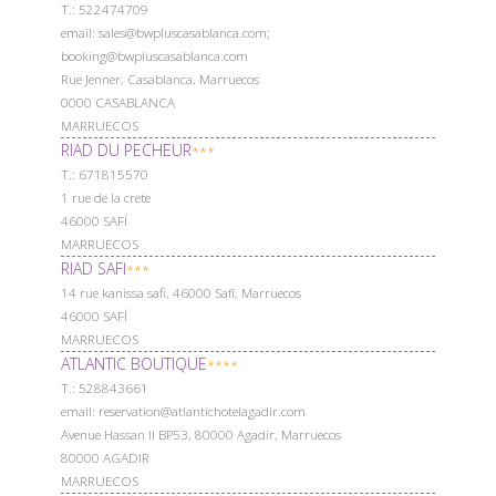
Т.: 522474709
email: sales@bwpluscasablanca.com;
booking@bwpluscasablanca.com
Rue Jenner, Casablanca, Marruecos
0000 CASABLANCA
MARRUECOS
RIAD DU PECHEUR
***
Т.: 671815570
1 rue de la crete
46000 SAFÍ
MARRUECOS
RIAD SAFI
***
14 rue kanissa safi, 46000 Safí, Marruecos
46000 SAFÍ
MARRUECOS
ATLANTIC BOUTIQUE
****
Т.: 528843661
email: reservation@atlantichotelagadir.com
Avenue Hassan II BP53, 80000 Agadir, Marruecos
80000 AGADIR
MARRUECOS