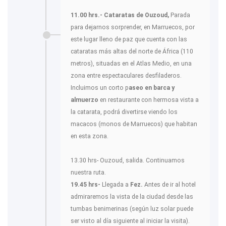
11.00 hrs.- Cataratas de Ouzoud,
Parada
para dejarnos sorprender, en Marruecos, por
este lugar lleno de paz que cuenta con las
cataratas más altas del norte de África (110
metros), situadas en el Atlas Medio, en una
zona entre espectaculares desfiladeros.
Incluimos un corto p
aseo en barca y
almuerzo
en restaurante con hermosa vista a
la catarata, podrá divertirse viendo los
macacos (monos de Marruecos) que habitan
en esta zona.
13.30 hrs- Ouzoud, salida. Continuamos
nuestra ruta.
19.45 hrs-
Llegada a
Fez.
Antes de ir al hotel
admiraremos la vista de la ciudad desde las
tumbas benimerinas (según luz solar puede
ser visto al día siguiente al iniciar la visita).