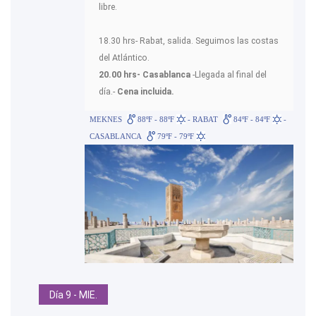
libre.
18.30 hrs- Rabat, salida. Seguimos las costas
del Atlántico.
20.00 hrs- Casablanca
-Llegada al final del
día.-
Cena incluida.
MEKNES
88ºF - 88ºF
- RABAT
84ºF - 84ºF
-
CASABLANCA
79ºF - 79ºF
Día 9 - MIE.