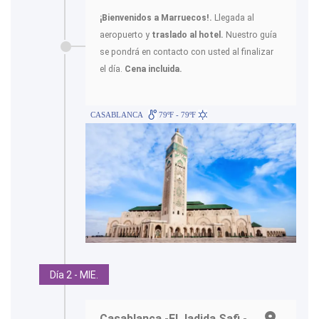
¡Bienvenidos a Marruecos!.
Llegada al
aeropuerto y
traslado al hotel.
Nuestro guía
se pondrá en contacto con usted al finalizar
el día.
Cena incluida.
CASABLANCA
79ºF - 79ºF
Día 2 - MIE.
Casablanca -El Jadida Safi.-