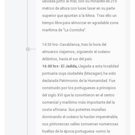
ubicada junto al mar, con su minarete de 210
metros de altura con luces laser en su parte
superior que apuntan a la Meca. Tras ello un
tiempo libre para almorzar en agradable zona
marítima de “La Corniche”.
14.30 hrs- Casablanca, tras la hora del
almuerzo viajamos, siguiendo el océano
Atlántico, hacia el sur del país.
16.00 hrs- El Jadida,
Llegada a esta localidad
portuaria cuya ciudadela (Mazagan) ha sido
declarada Patrimonio de la Humanidad. Fue
construido por los portugueses a principios
del siglo XVI que la convirtieron en el centro
comercial y marítimo más importante del la
costa africana. Sus potentes murallas
dominando el océano la hacían impenetrable,
sus pintorescas calles conservan numerosas
huellas de la época portuguesa -como la