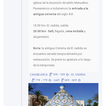
iglesia de la Asunción de estilo Manuelino.
Pasearemos e incluiremos la
entrada a la
antigua cisterna
del siglo XVI.
18.00 hrs- El Jadida, salida.
20.00 hrs- Safi,
llegada,
cena incluida
y
alojamiento.
Nota:
la antigua Cisterna de El Jadida se
encuentra cerrada temporalmente por
restauración. Se prevé su apertura a lo largo
de la temporada.
CASABLANCA
79ºF - 79ºF
- EL YADIDA
77ºF - 77ºF
- SAFÍ
90ºF - 90ºF