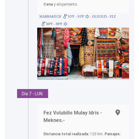
Cena
y alojamiento.
MARRAKECH
93ºF - 93ºF
- OUZOUD - FEZ
88ºF - 88ºF
Día 7 - LUN.
Fez Volubilis Mulay Idris -
Meknes.-
Distancia total realizada:
120 km.
Paisajes: