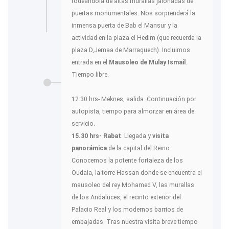
rodeándola de altas murallas jalonadas de
puertas monumentales. Nos sorprenderá la
inmensa puerta de Bab el Mansur y la
actividad en la plaza el Hedim (que recuerda la
plaza D,Jemaa de Marraquech). Incluimos
entrada en el
Mausoleo de Mulay Ismail
.
Tiempo libre.
12.30 hrs- Meknes, salida. Continuación por
autopista, tiempo para almorzar en área de
servicio.
15.30 hrs- Rabat
. Llegada y
visita
panorámica
de la capital del Reino.
Conocemos la potente fortaleza de los
Oudaia, la torre Hassan donde se encuentra el
mausoleo del rey Mohamed V, las murallas
de los Andaluces, el recinto exterior del
Palacio Real y los modernos barrios de
embajadas. Tras nuestra visita breve tiempo