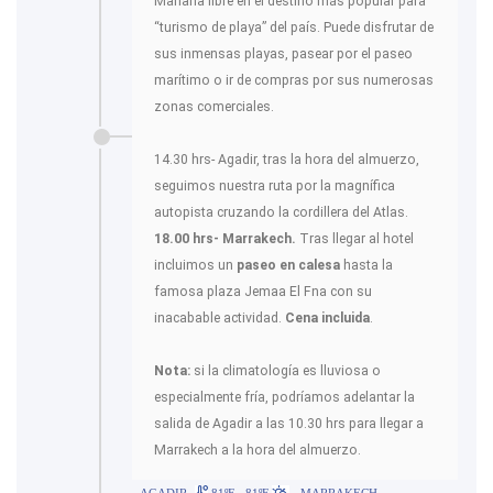
Mañana libre en el destino más popular para
“turismo de playa” del país. Puede disfrutar de
sus inmensas playas, pasear por el paseo
marítimo o ir de compras por sus numerosas
zonas comerciales.
14.30 hrs- Agadir, tras la hora del almuerzo,
seguimos nuestra ruta por la magnífica
autopista cruzando la cordillera del Atlas.
18.00 hrs- Marrakech.
Tras llegar al hotel
incluimos un
paseo en calesa
hasta la
famosa plaza Jemaa El Fna con su
inacabable actividad.
Cena incluida
.
Nota:
si la climatología es lluviosa o
especialmente fría, podríamos adelantar la
salida de Agadir a las 10.30 hrs para llegar a
Marrakech a la hora del almuerzo.
AGADIR
81ºF - 81ºF
- MARRAKECH