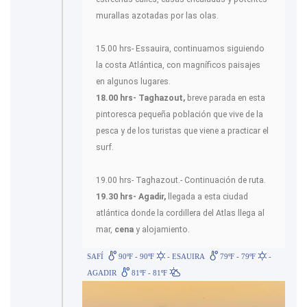
murallas azotadas por las olas.
15.00 hrs- Essauira, continuamos siguiendo
la costa Atlántica, con magníficos paisajes
en algunos lugares.
18.00 hrs- Taghazout,
breve parada en esta
pintoresca pequeña población que vive de la
pesca y de los turistas que viene a practicar el
surf.
19.00 hrs- Taghazout.- Continuación de ruta.
19.30 hrs- Agadir,
llegada a esta ciudad
atlántica donde la cordillera del Atlas llega al
mar,
cena
y alojamiento.
SAFÍ
90ºF - 90ºF
- ESAUIRA
79ºF - 79ºF
-
AGADIR
81ºF - 81ºF