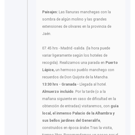
Paisajes:
Las llanuras manchegas con la
sombra de algún molino y las grandes
extensiones de olivares en la provincia de
Jaén.
07.45 hrs - Madrid -salida. (la hora puede
variar ligeramente según los hoteles de
recogida). Realizamos una parada en
Puerto
Lápice,
un hermoso pueblo manchego con
recuerdos de Don Quijote de la Mancha.
13:30 hrs - Granada -
Llegada al hotel.
Almuerzo incluido
. Por la tarde (o a la
mañana siguiente en caso de dificultad en la
obtención de entradas) visitaremos, con
guía
local, el inmenso Palacio de la Alhambra y
sus bellos jardines del Generalife
,
construidos en época árabe.Tras la visita,
tiempo libre. Recomendamos un paseo por el