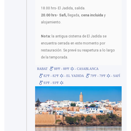
18.00 hrs- El Jadida, salida.
20.00 hrs- Safi,
llegada,
cena incluida
y
alojamiento.
Nota:
la antigua cisterna de El Jadida se
encuentra cerrada en este momento por
restauración. Se prevé su reapertura a lo largo
de la temporada.
RABAT
88ºF - 88ºF
- CASABLANCA
82ºF - 82ºF
- EL YADIDA
79ºF - 79ºF
- SAFÍ
93ºF - 93ºF