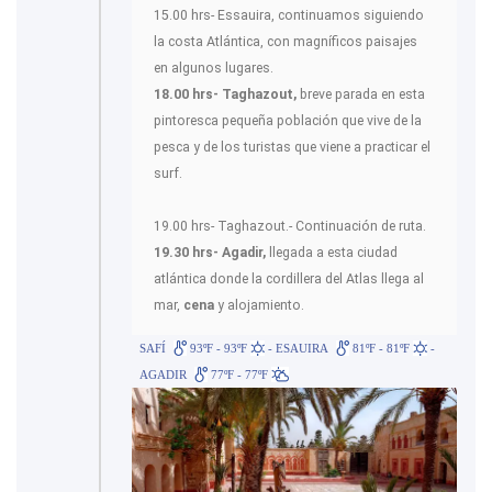
15.00 hrs- Essauira, continuamos siguiendo
la costa Atlántica, con magníficos paisajes
en algunos lugares.
18.00 hrs- Taghazout,
breve parada en esta
pintoresca pequeña población que vive de la
pesca y de los turistas que viene a practicar el
surf.
19.00 hrs- Taghazout.- Continuación de ruta.
19.30 hrs- Agadir,
llegada a esta ciudad
atlántica donde la cordillera del Atlas llega al
mar,
cena
y alojamiento.
SAFÍ
93ºF - 93ºF
- ESAUIRA
81ºF - 81ºF
-
AGADIR
77ºF - 77ºF