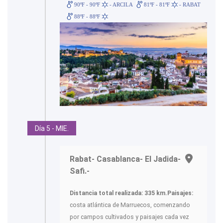
90ºF - 90ºF
- ARCILA
81ºF - 81ºF
- RABAT
88ºF - 88ºF
Día 5 - MIE.
Rabat- Casablanca- El Jadida-
Safi.-
Distancia total realizada: 335 km.
Paisajes:
costa atlántica de Marruecos, comenzando
por campos cultivados y paisajes cada vez