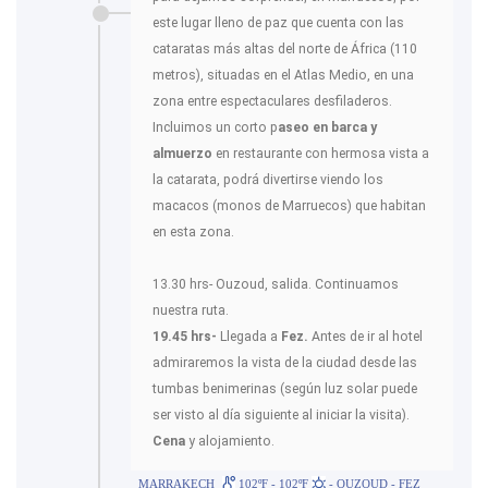
este lugar lleno de paz que cuenta con las
cataratas más altas del norte de África (110
metros), situadas en el Atlas Medio, en una
zona entre espectaculares desfiladeros.
Incluimos un corto p
aseo en barca y
almuerzo
en restaurante con hermosa vista a
la catarata, podrá divertirse viendo los
macacos (monos de Marruecos) que habitan
en esta zona.
13.30 hrs- Ouzoud, salida. Continuamos
nuestra ruta.
19.45 hrs-
Llegada a
Fez.
Antes de ir al hotel
admiraremos la vista de la ciudad desde las
tumbas benimerinas (según luz solar puede
ser visto al día siguiente al iniciar la visita).
Cena
y alojamiento.
MARRAKECH
102ºF - 102ºF
- OUZOUD - FEZ