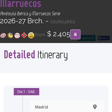
Marruecos
CONTACT
Península Ibérica y Marruecos Serie
Find your Tour
2026-27 Brch. -
(id:2604861)
$ 2.405
from
go back
Detailed
Itinerary
Día 1 - SAB.
Madrid