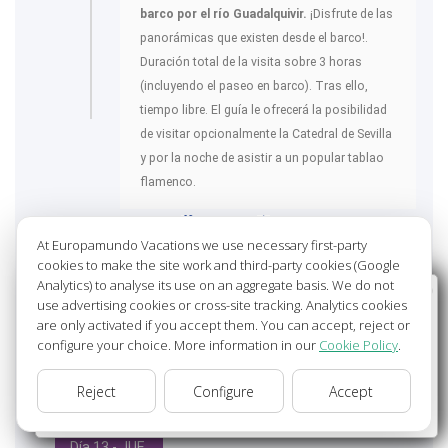
barco por el río Guadalquivir.
¡Disfrute de las
panorámicas que existen desde el barco!.
Duración total de la visita sobre 3 horas
(incluyendo el paseo en barco). Tras ello,
tiempo libre. El guía le ofrecerá la posibilidad
de visitar opcionalmente la Catedral de Sevilla
y por la noche de asistir a un popular tablao
flamenco.
SEVILLA
97ºF - 100ºF
At Europamundo Vacations we use necessary first-party
cookies to make the site work and third-party cookies (Google
Analytics) to analyse its use on an aggregate basis. We do not
Wellcome to Europamundo Vacations, your in the
use advertising cookies or cross-site tracking. Analytics cookies
international site of:
are only activated if you accept them. You can accept, reject or
configure your choice. More information in our
Cookie Policy
.
Bienvenido a Europamundo Vacaciones, está usted en el
sitio internacional de:
Reject
Configure
Accept
USA(en)
change/cambiar
Día 13 - JUE.