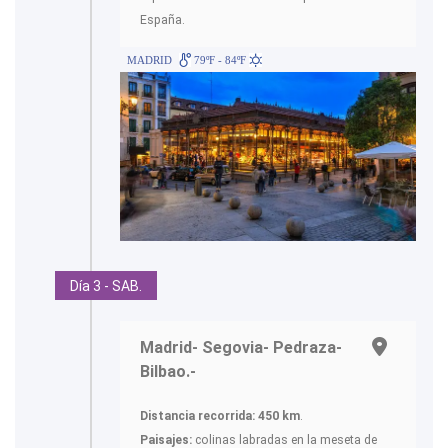
España.
MADRID
79ºF - 84ºF
Día 3 - SAB.
Madrid- Segovia- Pedraza-
Bilbao.-
Distancia recorrida: 450 km
.
Paisajes:
colinas labradas en la meseta de