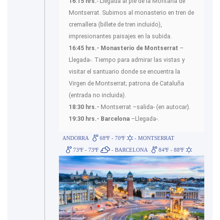
16:15 hrs.
- Llegada al pie de la Montaña de
Montserrat. Subimos al monasterio en tren de
cremallera (billete de tren incluido),
impresionantes paisajes en la subida.
16:45 hrs.- Monasterio de Montserrat
–
Llegada-. Tiempo para admirar las vistas y
visitar el santuario donde se encuentra la
Virgen de Montserrat; patrona de Cataluña
(entrada no incluida).
18:30 hrs.-
Montserrat –salida- (en autocar).
19:30 hrs.- Barcelona
–Llegada-.
ANDORRA
68ºF - 70ºF
- MONTSERRAT
73ºF - 73ºF
- BARCELONA
84ºF - 88ºF