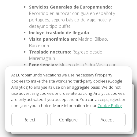
Servicios Generales de Europamundo:
Recorrido en autocar con guía en español y
portugués, seguro básico de viaje, hotel y
desayuno tipo buffet.
Incluye traslado de llegada
Visita panorámica en:
Madrid, Bilbao,
Barcelona
Traslado nocturno:
Regreso desde
Maremagnun
Experiencias:
Museo de la Sidra Vasca con
degustación; Degustación de pintxos con
At Europamundo Vacations we use necessary first-party
bebida en San Sebastián
cookies to make the site work and third-party cookies (Google
Traslado:
Plaza Mayor en Madrid, Mirador
Analytics) to analyse its use on an aggregate basis. We do not
de la Pradera de San Marcos en Segovia
Wellcome to Europamundo Vacations, your in the
use advertising cookies or cross-site tracking. Analytics cookies
Entradas:
Mirador del Monte Igueldo en San
international site of:
are only activated if you accept them. You can accept, reject or
Sebastián
configure your choice. More information in our
Cookie Policy
.
Bienvenido a Europamundo Vacaciones, está usted en el
Paseo en tren:
Monasterio de Montserrat
sitio internacional de:
3 Cenas Incluidos en:
San Sebastian,
Reject
Configure
Accept
USA(en)
LOURDES, ANDORRA
change/cambiar