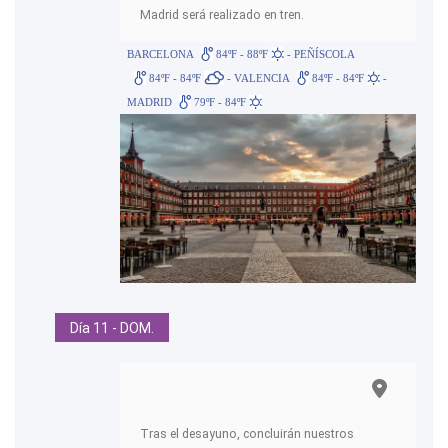
Madrid será realizado en tren.
BARCELONA
84ºF - 88ºF
- PEÑÍSCOLA
84ºF - 84ºF
- VALENCIA
84ºF - 84ºF
-
MADRID
79ºF - 84ºF
Día 11 - DOM.
Tras el desayuno, concluirán nuestros