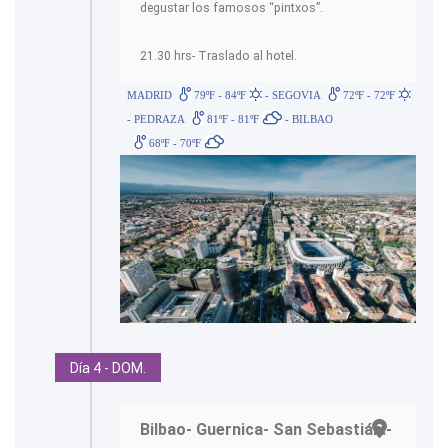
degustar los famosos “pintxos”.
21.30 hrs- Traslado al hotel.
MADRID
79ºF - 84ºF
- SEGOVIA
72ºF - 72ºF
- PEDRAZA
81ºF - 81ºF
- BILBAO
68ºF - 70ºF
Día 4 - DOM.
Bilbao- Guernica- San Sebastián.-