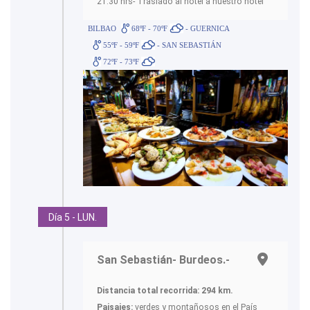
21.30 hrs- Traslado al hotel a nuestro hotel
BILBAO
68ºF - 70ºF
- GUERNICA
55ºF - 59ºF
- SAN SEBASTIÁN
72ºF - 73ºF
Día 5 - LUN.
San Sebastián- Burdeos.-
Distancia total recorrida: 294 km.
Paisajes:
verdes y montañosos en el País