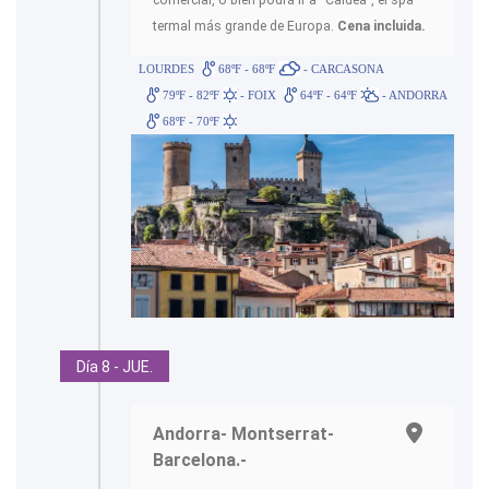
comercial, o bien podrá ir a “Caldea”, el spa
termal más grande de Europa.
Cena incluida.
LOURDES
68ºF - 68ºF
- CARCASONA
79ºF - 82ºF
- FOIX
64ºF - 64ºF
- ANDORRA
68ºF - 70ºF
Día 8 - JUE.
Andorra- Montserrat-
Barcelona.-