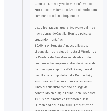
Castilla. Húmedo y verde en el País Vasco.
Nota
: recomendamos calzado cómodo para
caminar por calles adoquinadas.
08.30 hrs- Madrid, tras el desayuno salimos
hacia tierras de Castilla. Bonitos paisajes
cruzando montañas.
10.00 hrs- Segovia.
A nuestra llegada,
circunvalamos la ciudad hasta el
Mirador de
la Pradera de San Marcos
, desde donde
tendremos las mejores vistas del Alcázar de
Segovia (que inspiró a Walt Disney para el
castillo de la bruja de la Bella Durmiente) y
sus murallas. Posteriormente aparcamos
junto al acueducto romano de Segovia,
construido en el siglo I aunque en uso hasta
1973 y actualmente es Patrimonio de la
Humanidad por la UNESCO. Tendrá tiempo
libre para caminar y almorzar por el casco