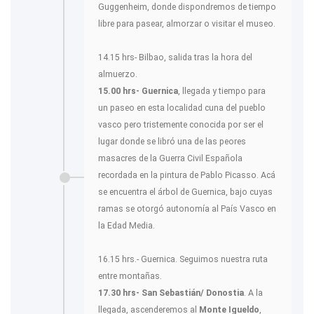
Guggenheim, donde dispondremos de tiempo
libre para pasear, almorzar o visitar el museo.
14.15 hrs- Bilbao, salida tras la hora del
almuerzo.
15.00 hrs- Guernica
, llegada y tiempo para
un paseo en esta localidad cuna del pueblo
vasco pero tristemente conocida por ser el
lugar donde se libró una de las peores
masacres de la Guerra Civil Española
recordada en la pintura de Pablo Picasso. Acá
se encuentra el árbol de Guernica, bajo cuyas
ramas se otorgó autonomía al País Vasco en
la Edad Media.
16.15 hrs.- Guernica. Seguimos nuestra ruta
entre montañas.
17.30 hrs- San Sebastián/ Donostia
. A la
llegada, ascenderemos al
Monte Igueldo
,