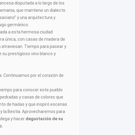
ancesa disputada a lo largo de los
Alemania, que mantiene un dialecto
lsaciano” y una arquitectura y
aigo germánico.
ada a esta hermosa ciudad
ura única, con casas de madera de
a atraviesan. Tiempo para pasear y
 su prestigioso vino blanco y
da. Continuamos por el corazón de
iempo para conocer este pueblo
pedradas y casas de colores que
ento de hadas y que inspiró escenas
la y la Bestia. Aprovecharemos para
odega y hacer
degustación de su
o.