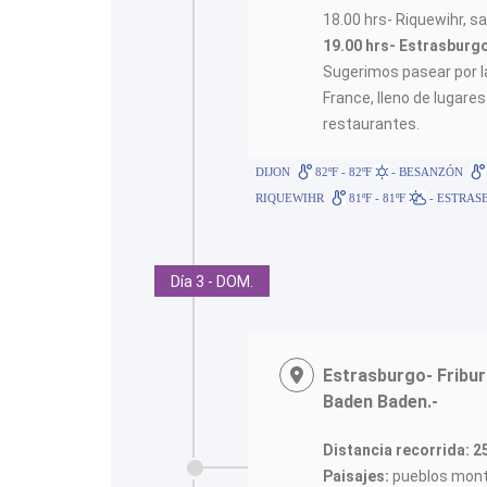
18.00 hrs- Riquewihr, sa
19.00 hrs- Estrasburg
Sugerimos pasear por la
France, lleno de lugar
restaurantes.
DIJON
82ºF - 82ºF
- BESANZÓN
RIQUEWIHR
81ºF - 81ºF
- ESTRAS
Día 3 - DOM.
Estrasburgo- Fribu
Baden Baden.-
Distancia recorrida: 
Paisajes:
pueblos monta