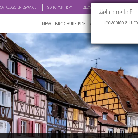
 CATÁLOGO EN ESPAÑOL
GO TO "MY TRIP"
BLOG
ACADEMIA
TRAV
Wellcome to Euro
Bienvenido a Euro
NEW
BROCHURE PDF
WHERE TO BUY
FEATU