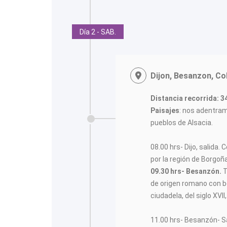
Día 2 - SAB.
Dijon, Besanzon, Co
Distancia recorrida: 
Paisajes
: nos adentra
pueblos de Alsacia.
08.00 hrs- Dijo, salida
por la región de Borgoñ
09.30 hrs- Besanzón.
T
de origen romano con bo
ciudadela, del siglo XVII
11.00 hrs- Besanzón- S