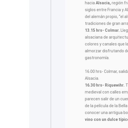
hacia
Alsacia,
región fr
siglos entre Francia y 
del alemán propio, “el a
tradiciones de gran arr
13.15 hrs- Colmar.
Lleg
alsaciana de arquitect
colores y canales que l
almorzar disfrutando de
gastronomía.
16.00 hrs- Colmar, sali
Alsacia.
16.30 hrs- Riquewihr.
T
medieval con calles em
parecen salir de un cu
de la película de la Bel
conocer una antigua b
vino con un dulce típic