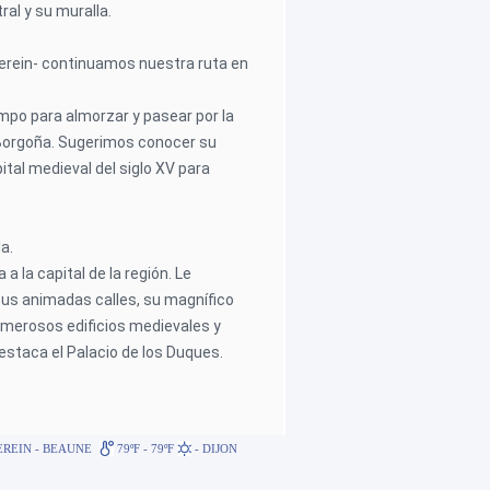
al y su muralla.
Serein- continuamos nuestra ruta en
mpo para almorzar y pasear por la
e Borgoña. Sugerimos conocer su
ital medieval del siglo XV para
a.
a a la capital de la región. Le
us animadas calles, su magnífico
merosos edificios medievales y
estaca el Palacio de los Duques.
EREIN - BEAUNE
79ºF - 79ºF
- DIJON