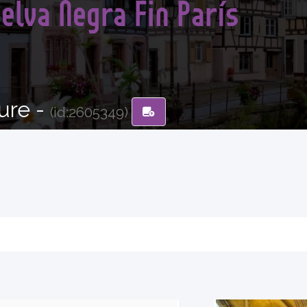
Selva Negra Fin París
ure -
(id:2605349)