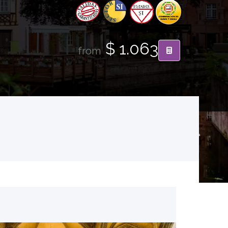
$ 1.063
from