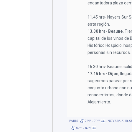
encantadora plaza centr
11.45 hrs- Noyers Sur 
esta región.
13.30 hrs- Beaune.
Tie
capital de los vinos d
Histórico Hospicio, hosp
personas sin recursos.
16.30 hrs- Beaune, salid
17.15 hrs- Dijon
, llegad
sugerimos pasear por s
conjunto urbano con nu
renacentistas, donde d
Alojamiento.
PARÍS
72ºF - 79ºF
- NOYERS-SUR-S
82ºF - 82ºF