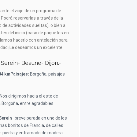
rante el viaje de un programa de
 Podrá reservarlas a través de la
o de actividades sueltas), o bien a
tes del inicio (caso de paquetes en
damos hacerlo con antelación para
ilidad.¡Le deseamos un excelente
 Serein- Beaune- Dijon.-
384 km
Paisajes:
Borgoña, paisajes
. Nos dirigimos hacia el este de
la Borgoña, entre agradables
Serein-
breve parada en uno de los
as bonitos de Francia, de calles
e piedra y entramado de madera,