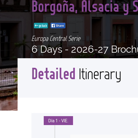
Borgoña, Alsacia y 
go back
Europa Central Serie
6 Days -
2026-27 Broch
Detailed
Itinerary
Día 1 - VIE.
<