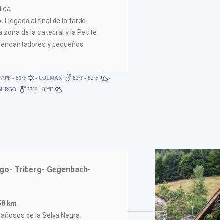
lida.
o.
Llegada al final de la tarde.
 zona de la catedral y la Petite
es encantadores y pequeños
79ºF - 81ºF
- COLMAR
82ºF - 82ºF
-
BURGO
77ºF - 82ºF
rgo- Triberg- Gegenbach-
258 km
ñosos de la Selva Negra.