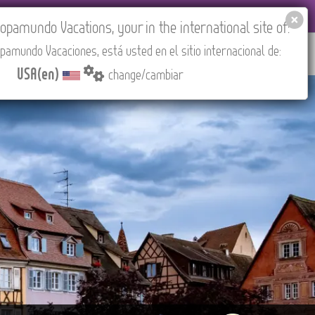
EL AGENCIES LOGIN
Tours in English
USA(en)
pamundo Vacations, your in the international site of:
pamundo Vacaciones, está usted en el sitio internacional de:
RED
ABOUT US
CONTACT
Find your Tour
USA(en)
change/cambiar